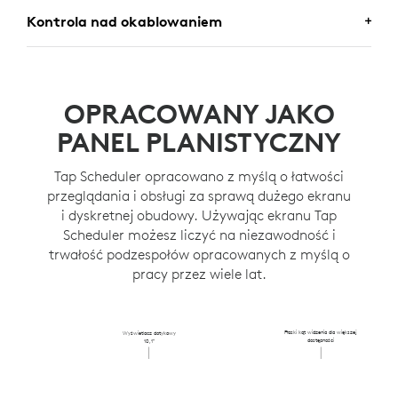
Zamocuj Tap Scheduler na futrynie drzwi lub okna
MONTAŻ NA ŚCIANIE
Kontrola nad okablowaniem
korzystając z dołączonego uchwytu, by zapewnić
lepszą widoczność.
Umieść i zamocuj Tap Scheduler na ścianie w
KONTROLA NAD
dowolnym miejscu.
OKABLOWANIEM
OPRACOWANY JAKO
Ukryj okablowanie w ścianie, futrynie lub na inne
PANEL PLANISTYCZNY
sposoby dzięki różnym opcjom prowadzenia kabli.
Tap Scheduler opracowano z myślą o łatwości
przeglądania i obsługi za sprawą dużego ekranu
i dyskretnej obudowy. Używając ekranu Tap
Scheduler możesz liczyć na niezawodność i
trwałość podzespołów opracowanych z myślą o
pracy przez wiele lat.
Płaski kąt widzenia dla większej
Wyświetlacz dotykowy
dostępności
10,1″