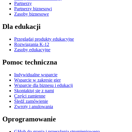
Partnerzy
Partnerzy biznesowi
Zasoby biznesowe
Dla edukacji
Przeglądaj produkty edukacyjne
Rozwiązania K-12
Zasoby edukacyjne
Pomoc techniczna
Indywidualne wsparcie
Wsparcie w zakresie gier
Wsparcie dla biznesu i edukacji
Skontaktuj się z nami
Części zamienne
Śledź zamówienie
Zwroty i anulowania
Oprogramowanie
GHub do grania i przesyłania strumieniowego