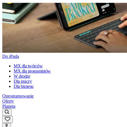
Do iPada
MX dla twórców
MX dla programistów
W drodze
Dla graczy
Dla biznesu
Oprogramowanie
Oferty
Planeta