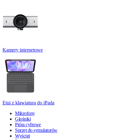
Kamery internetowe
Etui z klawiaturą do iPada
Mikrofony
Głośniki
Pióra cyfrowe
Sprzęt do symulatorów
Wyścigi