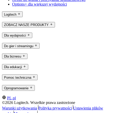
Options+ dla większej wydajności
Logitech
ZOBACZ NASZE PRODUKTY
Dla wydajności
Do gier i streamingu
Dla biznesu
Dla edukacji
Pomoc techniczna
Oprogramowanie
PL,pl
©2026 Logitech. Wszelkie prawa zastrzeżone
Warunki użytkowania
Polityka prywatności
Ustawienia plików