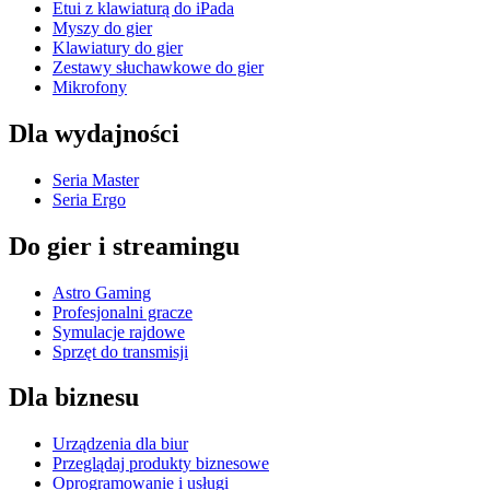
Etui z klawiaturą do iPada
Myszy do gier
Klawiatury do gier
Zestawy słuchawkowe do gier
Mikrofony
Dla wydajności
Seria Master
Seria Ergo
Do gier i streamingu
Astro Gaming
Profesjonalni gracze
Symulacje rajdowe
Sprzęt do transmisji
Dla biznesu
Urządzenia dla biur
Przeglądaj produkty biznesowe
Oprogramowanie i usługi