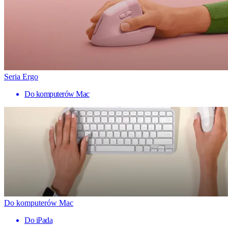
Seria Ergo
Do komputerów Mac
Do komputerów Mac
Do iPada