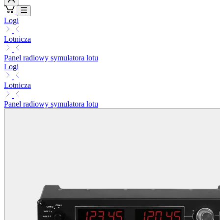
Logi
Lotnicza
Panel radiowy symulatora lotu
Logi
Lotnicza
Panel radiowy symulatora lotu