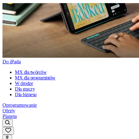
Do iPada
MX dla twórców
MX dla programistów
W drodze
Dla graczy
Dla biznesu
Oprogramowanie
Oferty
Planeta