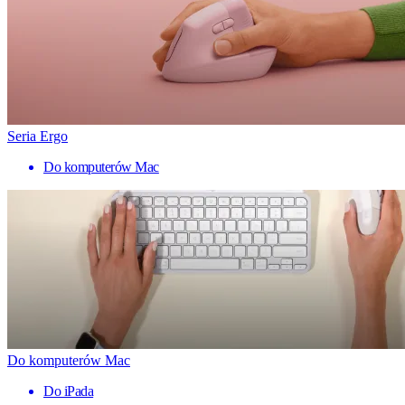
Seria Ergo
Do komputerów Mac
Do komputerów Mac
Do iPada