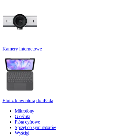
Kamery internetowe
Etui z klawiaturą do iPada
Mikrofony
Głośniki
Pióra cyfrowe
Sprzęt do symulatorów
Wyścigi