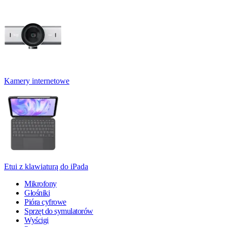
Kamery internetowe
Etui z klawiaturą do iPada
Mikrofony
Głośniki
Pióra cyfrowe
Sprzęt do symulatorów
Wyścigi