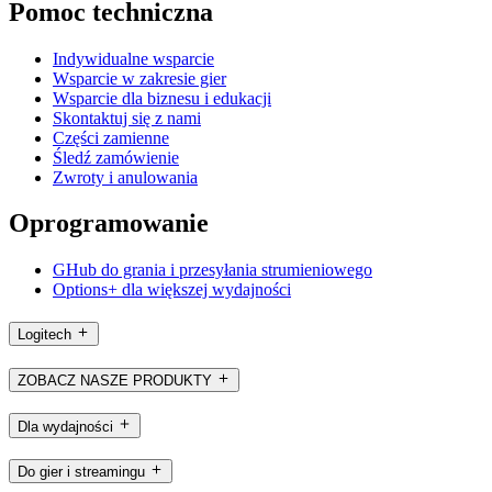
Pomoc techniczna
Indywidualne wsparcie
Wsparcie w zakresie gier
Wsparcie dla biznesu i edukacji
Skontaktuj się z nami
Części zamienne
Śledź zamówienie
Zwroty i anulowania
Oprogramowanie
GHub do grania i przesyłania strumieniowego
Options+ dla większej wydajności
Logitech
ZOBACZ NASZE PRODUKTY
Dla wydajności
Do gier i streamingu