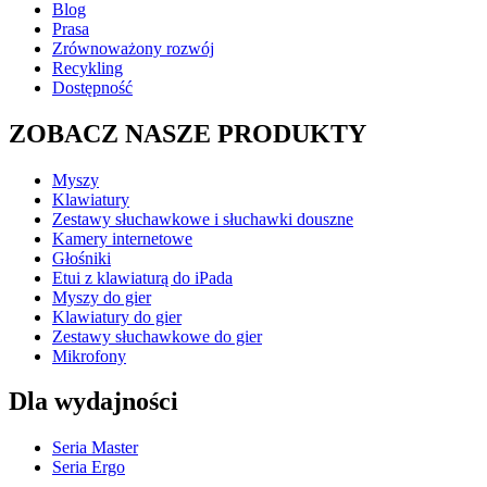
Blog
Prasa
Zrównoważony rozwój
Recykling
Dostępność
ZOBACZ NASZE PRODUKTY
Myszy
Klawiatury
Zestawy słuchawkowe i słuchawki douszne
Kamery internetowe
Głośniki
Etui z klawiaturą do iPada
Myszy do gier
Klawiatury do gier
Zestawy słuchawkowe do gier
Mikrofony
Dla wydajności
Seria Master
Seria Ergo