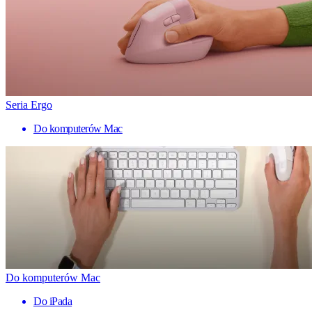
Seria Ergo
Do komputerów Mac
Do komputerów Mac
Do iPada