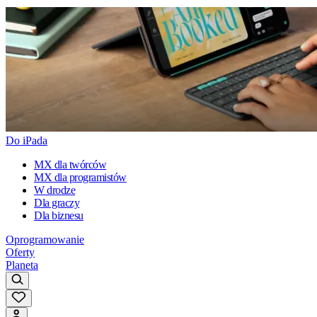
Do iPada
MX dla twórców
MX dla programistów
W drodze
Dla graczy
Dla biznesu
Oprogramowanie
Oferty
Planeta