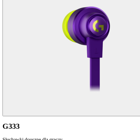
G333
Słuchawki douszne dla graczy