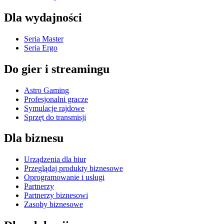
Dla wydajności
Seria Master
Seria Ergo
Do gier i streamingu
Astro Gaming
Profesjonalni gracze
Symulacje rajdowe
Sprzęt do transmisji
Dla biznesu
Urządzenia dla biur
Przeglądaj produkty biznesowe
Oprogramowanie i usługi
Partnerzy
Partnerzy biznesowi
Zasoby biznesowe