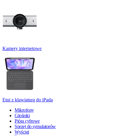
Kamery internetowe
Etui z klawiaturą do iPada
Mikrofony
Głośniki
Pióra cyfrowe
Sprzęt do symulatorów
Wyścigi