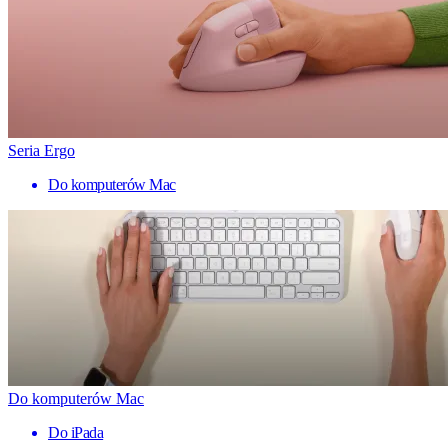
Seria Ergo
Do komputerów Mac
Do komputerów Mac
Do iPada