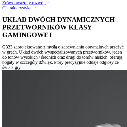
Zrównoważony rozwój
Charakterystyka
UKŁAD DWÓCH DYNAMICZNYCH
PRZETWORNIKÓW KLASY
GAMINGOWEJ
G333 zaprojektowano z myślą o zapewnieniu optymalnych przeżyć
w grach. Układ dwóch wyspecjalizowanych przetworników, jeden
do tonów wysokich / średnich oraz drugi do tonów niskich, oferują
bogaty w szczegóły dźwięk, który precyzyjnie oddaje odgłosy ze
świata gry.