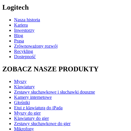
Logitech
Nasza historia
Kariera
Inwestorzy
Blog
Prasa
Zrównoważony rozwój
Recykling
Dostępność
ZOBACZ NASZE PRODUKTY
Myszy
Klawiatury
Zestawy słuchawkowe i słuchawki douszne
Kamery internetowe
Głośniki
Etui z klawiaturą do iPada
Myszy do gier
Klawiatury do gier
Zestawy słuchawkowe do gier
Mikrofony