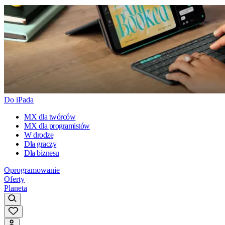
Do iPada
MX dla twórców
MX dla programistów
W drodze
Dla graczy
Dla biznesu
Oprogramowanie
Oferty
Planeta