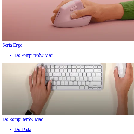
Seria Ergo
Do komputerów Mac
Do komputerów Mac
Do iPada