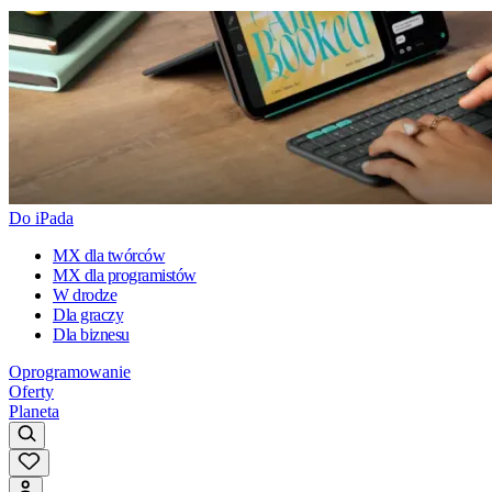
Do iPada
MX dla twórców
MX dla programistów
W drodze
Dla graczy
Dla biznesu
Oprogramowanie
Oferty
Planeta