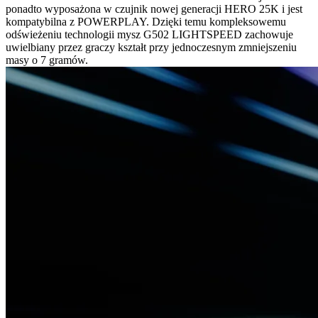
ponadto wyposażona w czujnik nowej generacji HERO 25K i jest
kompatybilna z POWERPLAY. Dzięki temu kompleksowemu
odświeżeniu technologii mysz G502 LIGHTSPEED zachowuje
uwielbiany przez graczy kształt przy jednoczesnym zmniejszeniu
masy o 7 gramów.