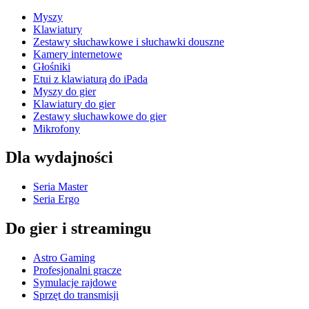
Myszy
Klawiatury
Zestawy słuchawkowe i słuchawki douszne
Kamery internetowe
Głośniki
Etui z klawiaturą do iPada
Myszy do gier
Klawiatury do gier
Zestawy słuchawkowe do gier
Mikrofony
Dla wydajności
Seria Master
Seria Ergo
Do gier i streamingu
Astro Gaming
Profesjonalni gracze
Symulacje rajdowe
Sprzęt do transmisji