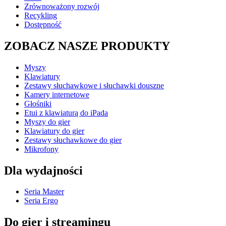
Zrównoważony rozwój
Recykling
Dostępność
ZOBACZ NASZE PRODUKTY
Myszy
Klawiatury
Zestawy słuchawkowe i słuchawki douszne
Kamery internetowe
Głośniki
Etui z klawiaturą do iPada
Myszy do gier
Klawiatury do gier
Zestawy słuchawkowe do gier
Mikrofony
Dla wydajności
Seria Master
Seria Ergo
Do gier i streamingu