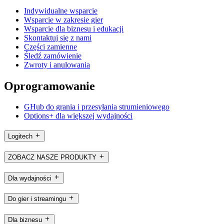
Indywidualne wsparcie
Wsparcie w zakresie gier
Wsparcie dla biznesu i edukacji
Skontaktuj się z nami
Części zamienne
Śledź zamówienie
Zwroty i anulowania
Oprogramowanie
GHub do grania i przesyłania strumieniowego
Options+ dla większej wydajności
Logitech
ZOBACZ NASZE PRODUKTY
Dla wydajności
Do gier i streamingu
Dla biznesu