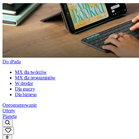
Do iPada
MX dla twórców
MX dla programistów
W drodze
Dla graczy
Dla biznesu
Oprogramowanie
Oferty
Planeta