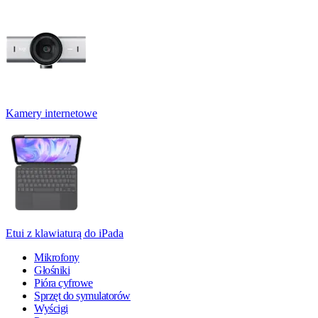
Kamery internetowe
Etui z klawiaturą do iPada
Mikrofony
Głośniki
Pióra cyfrowe
Sprzęt do symulatorów
Wyścigi