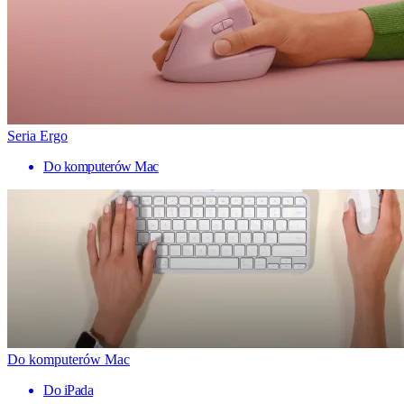
Seria Ergo
Do komputerów Mac
Do komputerów Mac
Do iPada