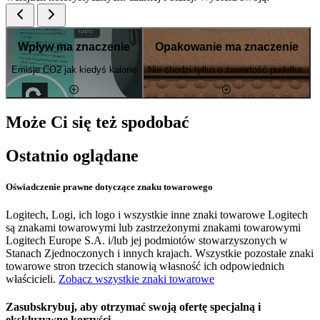
Wpływ ma znaczenie
Opakowanie ma znaczenie
Emisje CO2 jak kiedyś kalorie
Nie chodzi tylko o zawartość pudełka.
Może Ci się też spodobać
Ostatnio oglądane
Oświadczenie prawne dotyczące znaku towarowego
Logitech, Logi, ich logo i wszystkie inne znaki towarowe Logitech
są znakami towarowymi lub zastrzeżonymi znakami towarowymi
Logitech Europe S.A. i/lub jej podmiotów stowarzyszonych w
Stanach Zjednoczonych i innych krajach. Wszystkie pozostałe znaki
towarowe stron trzecich stanowią własność ich odpowiednich
właścicieli.
Zobacz wszystkie znaki towarowe
Zasubskrybuj, aby otrzymać swoją ofertę specjalną i
ekskluzywne korzyści.