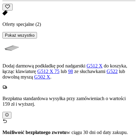
Oferty specjalne
(2)
Pokaż wszystko
Dodaj darmową podkładkę pod nadgarstki
G512 X
do koszyka,
łącząc klawiaturę
G512 X 75
lub
98
ze słuchawkami
G522
lub
dowolną myszą
G502 X
.
Bezpłatna standardowa wysyłka przy zamówieniach o wartości
159 zł i wyższej.
Możliwość bezpłatnego zwrotu
w ciągu 30 dni od daty zakupu.