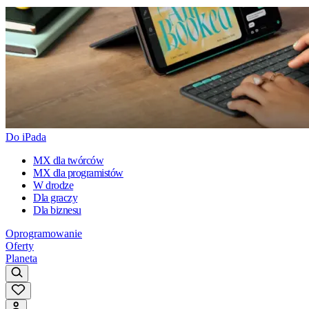
Do iPada
MX dla twórców
MX dla programistów
W drodze
Dla graczy
Dla biznesu
Oprogramowanie
Oferty
Planeta