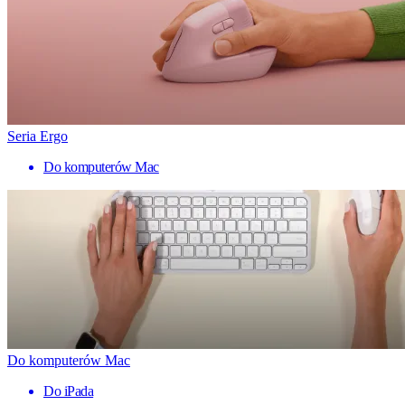
Seria Ergo
Do komputerów Mac
Do komputerów Mac
Do iPada