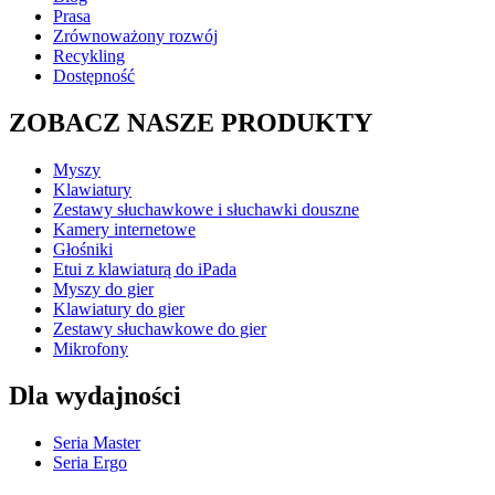
Prasa
Zrównoważony rozwój
Recykling
Dostępność
ZOBACZ NASZE PRODUKTY
Myszy
Klawiatury
Zestawy słuchawkowe i słuchawki douszne
Kamery internetowe
Głośniki
Etui z klawiaturą do iPada
Myszy do gier
Klawiatury do gier
Zestawy słuchawkowe do gier
Mikrofony
Dla wydajności
Seria Master
Seria Ergo