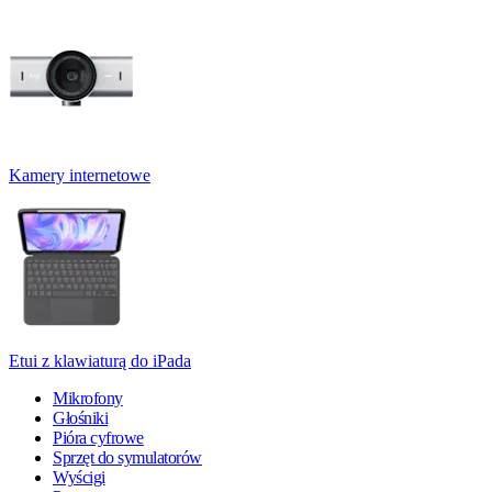
Kamery internetowe
Etui z klawiaturą do iPada
Mikrofony
Głośniki
Pióra cyfrowe
Sprzęt do symulatorów
Wyścigi