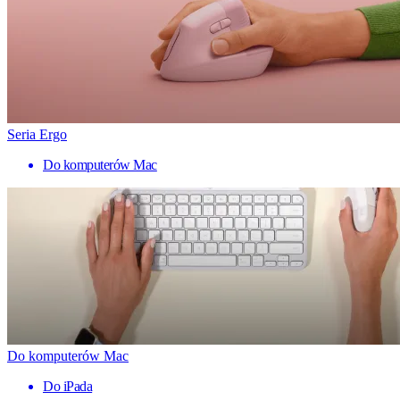
Seria Ergo
Do komputerów Mac
Do komputerów Mac
Do iPada