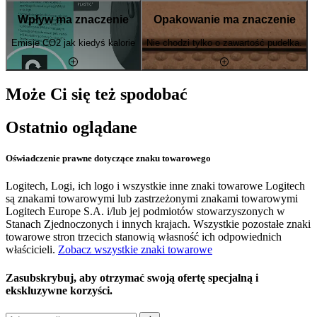
Wpływ ma znaczenie
Opakowanie ma znaczenie
Emisje CO2 jak kiedyś kalorie
Nie chodzi tylko o zawartość pudełka.
Może Ci się też spodobać
Ostatnio oglądane
Oświadczenie prawne dotyczące znaku towarowego
Logitech, Logi, ich logo i wszystkie inne znaki towarowe Logitech
są znakami towarowymi lub zastrzeżonymi znakami towarowymi
Logitech Europe S.A. i/lub jej podmiotów stowarzyszonych w
Stanach Zjednoczonych i innych krajach. Wszystkie pozostałe znaki
towarowe stron trzecich stanowią własność ich odpowiednich
właścicieli.
Zobacz wszystkie znaki towarowe
Zasubskrybuj, aby otrzymać swoją ofertę specjalną i
ekskluzywne korzyści.