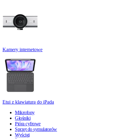
Kamery internetowe
Etui z klawiaturą do iPada
Mikrofony
Głośniki
Pióra cyfrowe
Sprzęt do symulatorów
Wyścigi