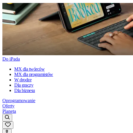
Do iPada
MX dla twórców
MX dla programistów
W drodze
Dla graczy
Dla biznesu
Oprogramowanie
Oferty
Planeta