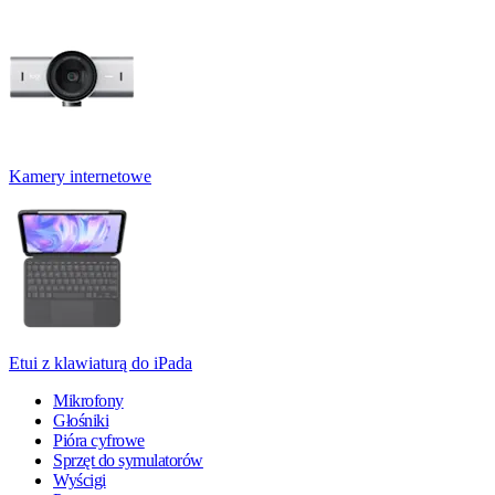
Kamery internetowe
Etui z klawiaturą do iPada
Mikrofony
Głośniki
Pióra cyfrowe
Sprzęt do symulatorów
Wyścigi