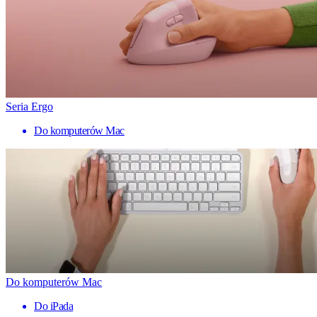
Seria Ergo
Do komputerów Mac
Do komputerów Mac
Do iPada