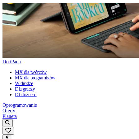
Do iPada
MX dla twórców
MX dla programistów
W drodze
Dla graczy
Dla biznesu
Oprogramowanie
Oferty
Planeta