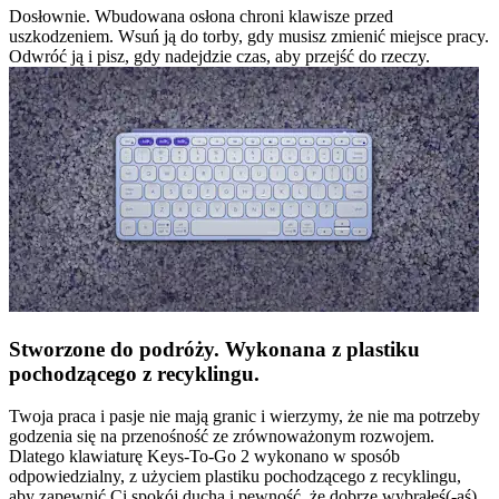
Dosłownie. Wbudowana osłona chroni klawisze przed
uszkodzeniem. Wsuń ją do torby, gdy musisz zmienić miejsce pracy.
Odwróć ją i pisz, gdy nadejdzie czas, aby przejść do rzeczy.
Stworzone do podróży. Wykonana z plastiku
pochodzącego z recyklingu.
Twoja praca i pasje nie mają granic i wierzymy, że nie ma potrzeby
godzenia się na przenośność ze zrównoważonym rozwojem.
Dlatego klawiaturę Keys-To-Go 2 wykonano w sposób
odpowiedzialny, z użyciem plastiku pochodzącego z recyklingu,
aby zapewnić Ci spokój ducha i pewność, że dobrze wybrałeś(-aś)