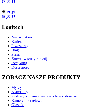
PL,pl
Logitech
Nasza historia
Kariera
Inwestorzy
Blog
Prasa
Zrównoważony rozwój
Recykling
Dostępność
ZOBACZ NASZE PRODUKTY
Myszy
Klawiatury
Zestawy słuchawkowe i słuchawki douszne
Kamery internetowe
Głośniki