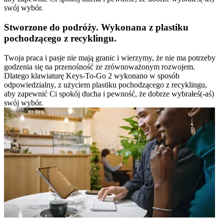
swój wybór.
Stworzone do podróży. Wykonana z plastiku
pochodzącego z recyklingu.
Twoja praca i pasje nie mają granic i wierzymy, że nie ma potrzeby
godzenia się na przenośność ze zrównoważonym rozwojem.
Dlatego klawiaturę Keys-To-Go 2 wykonano w sposób
odpowiedzialny, z użyciem plastiku pochodzącego z recyklingu,
aby zapewnić Ci spokój ducha i pewność, że dobrze wybrałeś(-aś)
swój wybór.