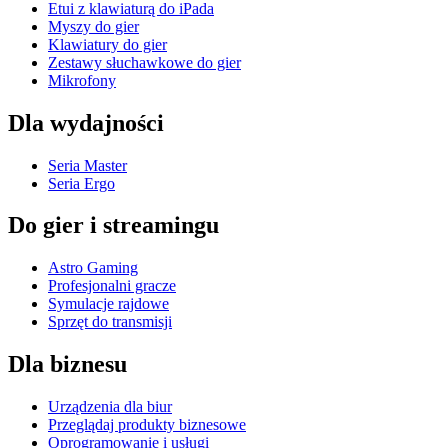
Etui z klawiaturą do iPada
Myszy do gier
Klawiatury do gier
Zestawy słuchawkowe do gier
Mikrofony
Dla wydajności
Seria Master
Seria Ergo
Do gier i streamingu
Astro Gaming
Profesjonalni gracze
Symulacje rajdowe
Sprzęt do transmisji
Dla biznesu
Urządzenia dla biur
Przeglądaj produkty biznesowe
Oprogramowanie i usługi