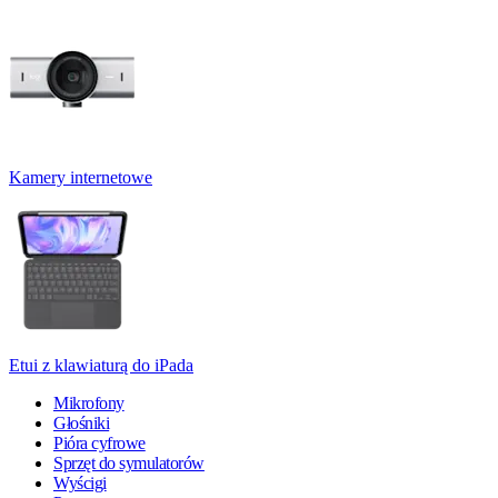
Kamery internetowe
Etui z klawiaturą do iPada
Mikrofony
Głośniki
Pióra cyfrowe
Sprzęt do symulatorów
Wyścigi