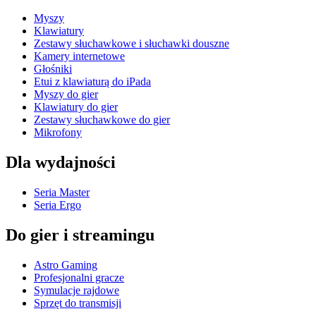
Myszy
Klawiatury
Zestawy słuchawkowe i słuchawki douszne
Kamery internetowe
Głośniki
Etui z klawiaturą do iPada
Myszy do gier
Klawiatury do gier
Zestawy słuchawkowe do gier
Mikrofony
Dla wydajności
Seria Master
Seria Ergo
Do gier i streamingu
Astro Gaming
Profesjonalni gracze
Symulacje rajdowe
Sprzęt do transmisji