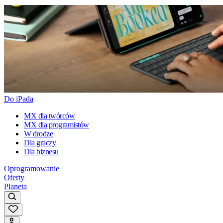
Do iPada
MX dla twórców
MX dla programistów
W drodze
Dla graczy
Dla biznesu
Oprogramowanie
Oferty
Planeta