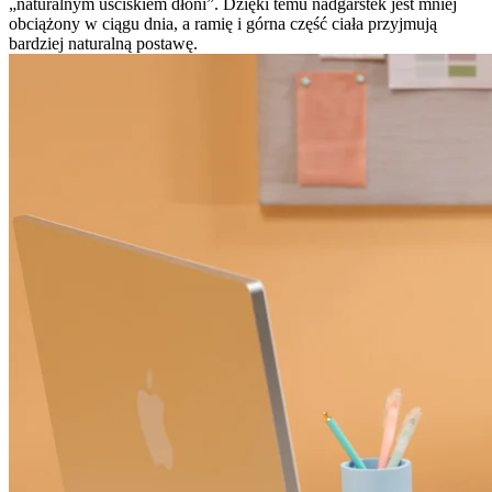
„naturalnym uściskiem dłoni”. Dzięki temu nadgarstek jest mniej
obciążony w ciągu dnia, a ramię i górna część ciała przyjmują
bardziej naturalną postawę.