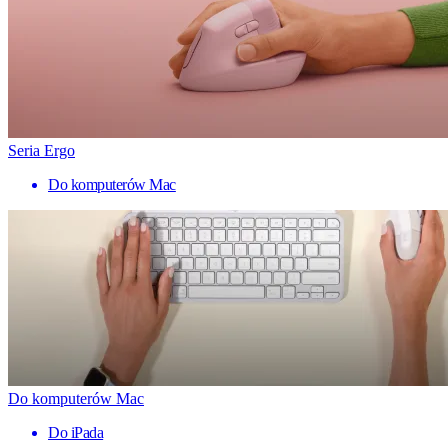
Seria Ergo
Do komputerów Mac
Do komputerów Mac
Do iPada