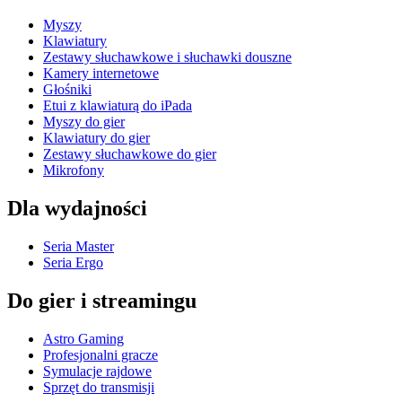
Myszy
Klawiatury
Zestawy słuchawkowe i słuchawki douszne
Kamery internetowe
Głośniki
Etui z klawiaturą do iPada
Myszy do gier
Klawiatury do gier
Zestawy słuchawkowe do gier
Mikrofony
Dla wydajności
Seria Master
Seria Ergo
Do gier i streamingu
Astro Gaming
Profesjonalni gracze
Symulacje rajdowe
Sprzęt do transmisji