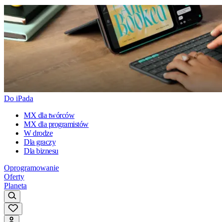
Do iPada
MX dla twórców
MX dla programistów
W drodze
Dla graczy
Dla biznesu
Oprogramowanie
Oferty
Planeta