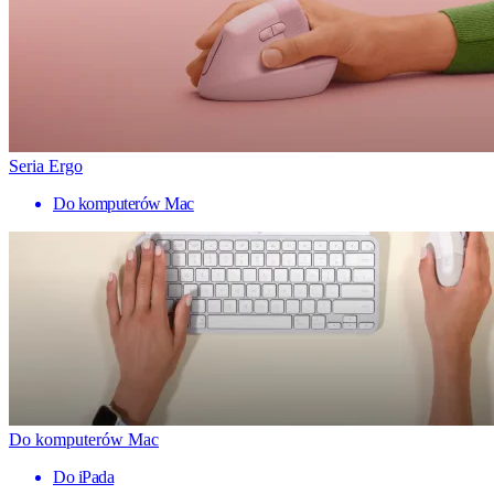
Seria Ergo
Do komputerów Mac
Do komputerów Mac
Do iPada