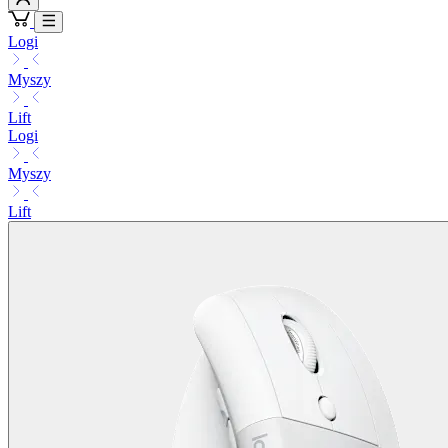
Logi
Myszy
Lift
Logi
Myszy
Lift