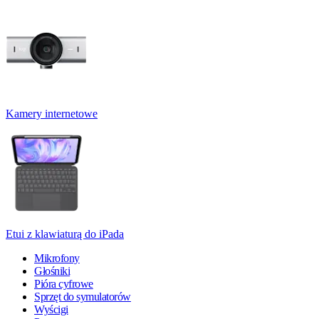
Kamery internetowe
Etui z klawiaturą do iPada
Mikrofony
Głośniki
Pióra cyfrowe
Sprzęt do symulatorów
Wyścigi