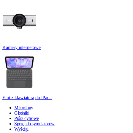
Kamery internetowe
Etui z klawiaturą do iPada
Mikrofony
Głośniki
Pióra cyfrowe
Sprzęt do symulatorów
Wyścigi