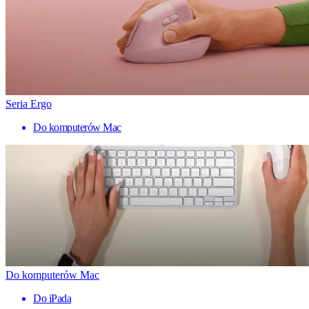
Seria Ergo
Do komputerów Mac
Do komputerów Mac
Do iPada