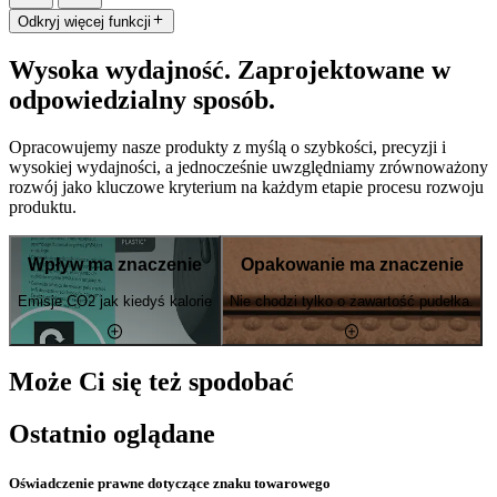
Odkryj więcej funkcji
Wysoka wydajność. Zaprojektowane w
odpowiedzialny sposób.
Opracowujemy nasze produkty z myślą o szybkości, precyzji i
wysokiej wydajności, a jednocześnie uwzględniamy zrównoważony
rozwój jako kluczowe kryterium na każdym etapie procesu rozwoju
produktu.
Wpływ ma znaczenie
Opakowanie ma znaczenie
Emisje CO2 jak kiedyś kalorie
Nie chodzi tylko o zawartość pudełka.
Może Ci się też spodobać
Ostatnio oglądane
Oświadczenie prawne dotyczące znaku towarowego