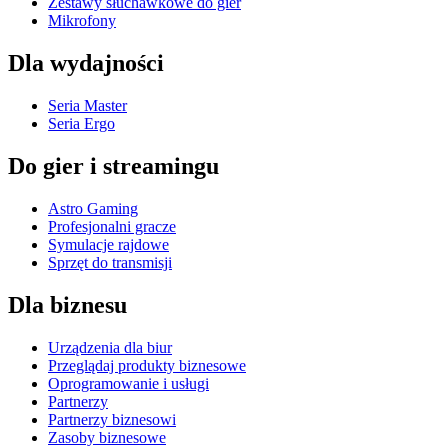
Zestawy słuchawkowe do gier
Mikrofony
Dla wydajności
Seria Master
Seria Ergo
Do gier i streamingu
Astro Gaming
Profesjonalni gracze
Symulacje rajdowe
Sprzęt do transmisji
Dla biznesu
Urządzenia dla biur
Przeglądaj produkty biznesowe
Oprogramowanie i usługi
Partnerzy
Partnerzy biznesowi
Zasoby biznesowe