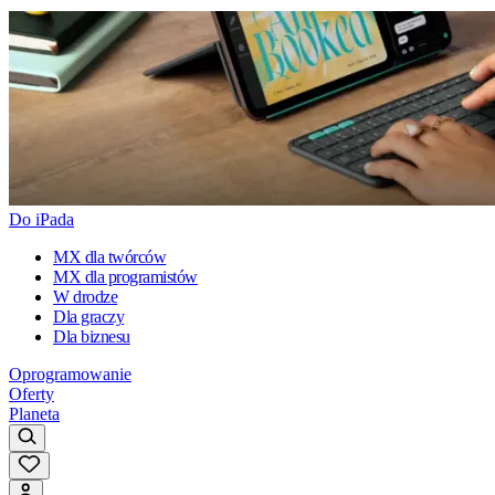
Do iPada
MX dla twórców
MX dla programistów
W drodze
Dla graczy
Dla biznesu
Oprogramowanie
Oferty
Planeta