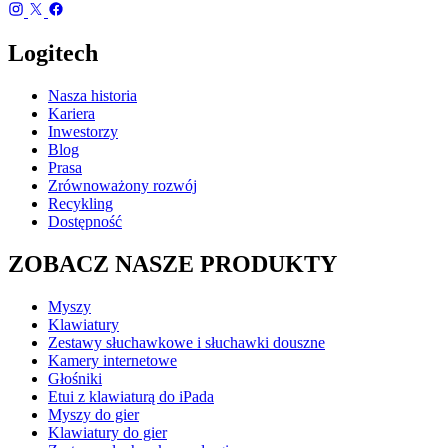
Logitech
Nasza historia
Kariera
Inwestorzy
Blog
Prasa
Zrównoważony rozwój
Recykling
Dostępność
ZOBACZ NASZE PRODUKTY
Myszy
Klawiatury
Zestawy słuchawkowe i słuchawki douszne
Kamery internetowe
Głośniki
Etui z klawiaturą do iPada
Myszy do gier
Klawiatury do gier