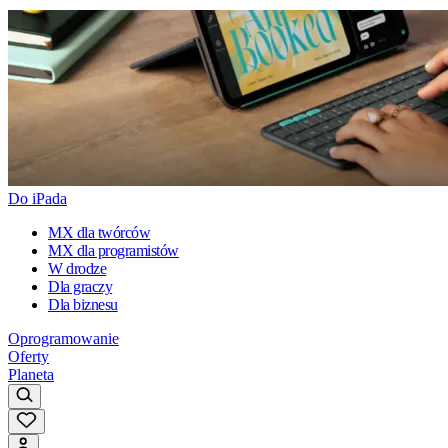
Do iPada
MX dla twórców
MX dla programistów
W drodze
Dla graczy
Dla biznesu
Oprogramowanie
Oferty
Planeta