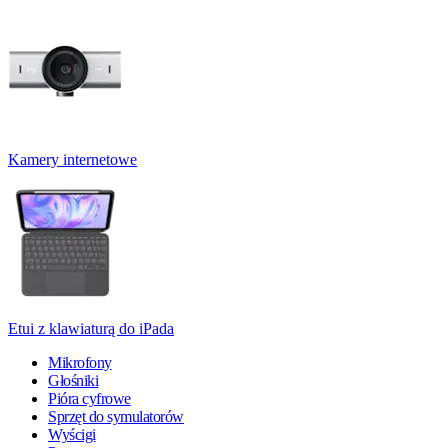
Kamery internetowe
Etui z klawiaturą do iPada
Mikrofony
Głośniki
Pióra cyfrowe
Sprzęt do symulatorów
Wyścigi