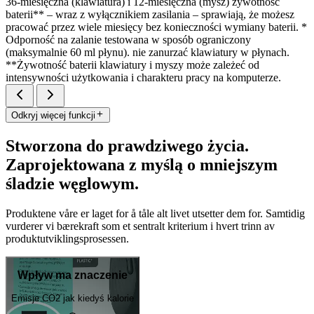
36-miesięczna (klawiatura) i 12-miesięczna (mysz) żywotność
baterii** – wraz z wyłącznikiem zasilania – sprawiają, że możesz
pracować przez wiele miesięcy bez konieczności wymiany baterii. *
Odporność na zalanie testowana w sposób ograniczony
(maksymalnie 60 ml płynu). nie zanurzać klawiatury w płynach.
**Żywotność baterii klawiatury i myszy może zależeć od
intensywności użytkowania i charakteru pracy na komputerze.
Odkryj więcej funkcji
Stworzona do prawdziwego życia.
Zaprojektowana z myślą o mniejszym
śladzie węglowym.
Produktene våre er laget for å tåle alt livet utsetter dem for. Samtidig
vurderer vi bærekraft som et sentralt kriterium i hvert trinn av
produktutviklingsprosessen.
Wpływ ma znaczenie
Emisje CO2 jak kiedyś kalorie