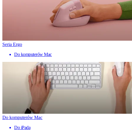
Seria Ergo
Do komputerów Mac
Do komputerów Mac
Do iPada