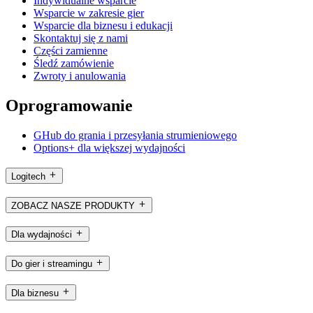
Indywidualne wsparcie
Wsparcie w zakresie gier
Wsparcie dla biznesu i edukacji
Skontaktuj się z nami
Części zamienne
Śledź zamówienie
Zwroty i anulowania
Oprogramowanie
GHub do grania i przesyłania strumieniowego
Options+ dla większej wydajności
Logitech
ZOBACZ NASZE PRODUKTY
Dla wydajności
Do gier i streamingu
Dla biznesu