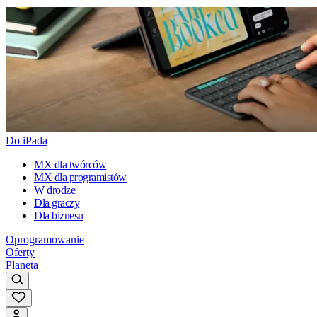
Do iPada
MX dla twórców
MX dla programistów
W drodze
Dla graczy
Dla biznesu
Oprogramowanie
Oferty
Planeta