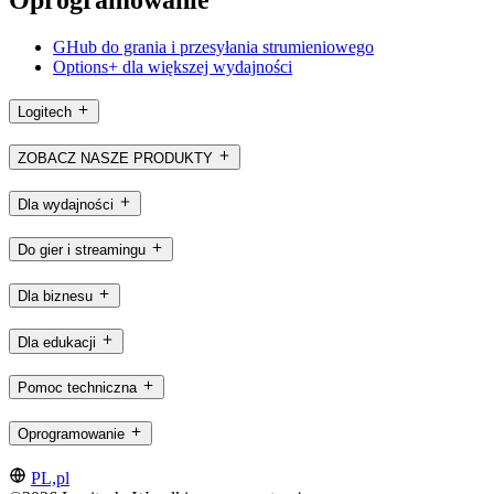
Oprogramowanie
GHub do grania i przesyłania strumieniowego
Options+ dla większej wydajności
Logitech
ZOBACZ NASZE PRODUKTY
Dla wydajności
Do gier i streamingu
Dla biznesu
Dla edukacji
Pomoc techniczna
Oprogramowanie
PL,pl