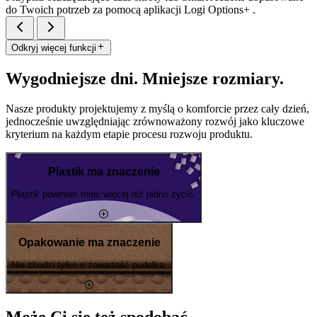
do Twoich potrzeb za pomocą aplikacji Logi Options+ .
Odkryj więcej funkcji
Wygodniejsze dni. Mniejsze rozmiary.
Nasze produkty projektujemy z myślą o komforcie przez cały dzień,
jednocześnie uwzględniając zrównoważony rozwój jako kluczowe
kryterium na każdym etapie procesu rozwoju produktu.
Plastik ma znaczenie
Plastik powinien mieć więcej niż jedno życie.
Opakowanie ma znaczenie
Nie chodzi tylko o zawartość pudełka.
Może Ci się też spodobać