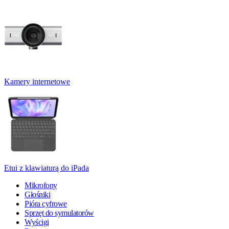
Kamery internetowe
Etui z klawiaturą do iPada
Mikrofony
Głośniki
Pióra cyfrowe
Sprzęt do symulatorów
Wyścigi