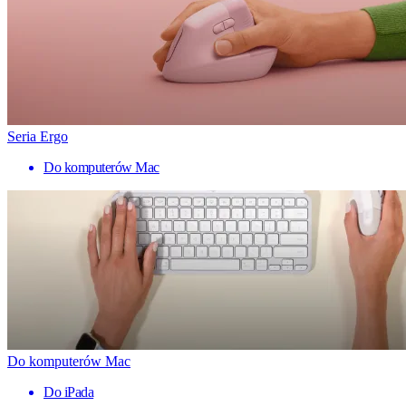
Seria Ergo
Do komputerów Mac
Do komputerów Mac
Do iPada