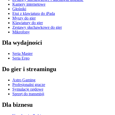
Kamery internetowe
Głośniki
Etui z klawiaturą do iPada
Myszy do gier
Klawiatury do gier
Zestawy słuchawkowe do gier
Mikrofony
Dla wydajności
Seria Master
Seria Ergo
Do gier i streamingu
Astro Gaming
Profesjonalni gracze
Symulacje rajdowe
Sprzęt do transmisji
Dla biznesu