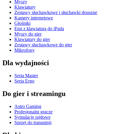
Myszy
Klawiatury
Zestawy słuchawkowe i słuchawki douszne
Kamery internetowe
Głośniki
Etui z klawiaturą do iPada
Myszy do gier
Klawiatury do gier
Zestawy słuchawkowe do gier
Mikrofony
Dla wydajności
Seria Master
Seria Ergo
Do gier i streamingu
Astro Gaming
Profesjonalni gracze
Symulacje rajdowe
Sprzęt do transmisji