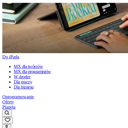
Do iPada
MX dla twórców
MX dla programistów
W drodze
Dla graczy
Dla biznesu
Oprogramowanie
Oferty
Planeta