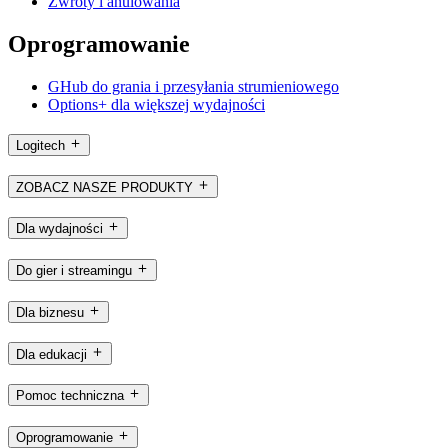
Zwroty i anulowania
Oprogramowanie
GHub do grania i przesyłania strumieniowego
Options+ dla większej wydajności
Logitech
ZOBACZ NASZE PRODUKTY
Dla wydajności
Do gier i streamingu
Dla biznesu
Dla edukacji
Pomoc techniczna
Oprogramowanie