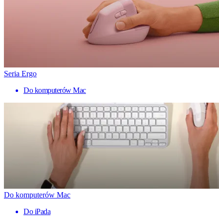
Seria Ergo
Do komputerów Mac
Do komputerów Mac
Do iPada