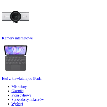
Kamery internetowe
Etui z klawiaturą do iPada
Mikrofony
Głośniki
Pióra cyfrowe
Sprzęt do symulatorów
Wyścigi