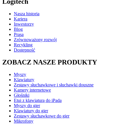
Logitech
Nasza historia
Kariera
Inwestorzy
Blog
Prasa
Zrównoważony rozwój
Recykling
Dostępność
ZOBACZ NASZE PRODUKTY
Myszy
Klawiatury
Zestawy słuchawkowe i słuchawki douszne
Kamery internetowe
Głośniki
Etui z klawiaturą do iPada
Myszy do gier
Klawiatury do gier
Zestawy słuchawkowe do gier
Mikrofony