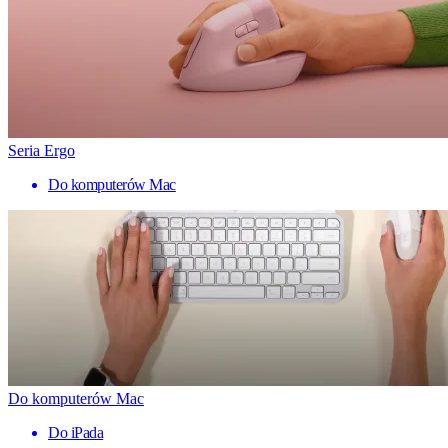
Seria Ergo
Do komputerów Mac
Do komputerów Mac
Do iPada