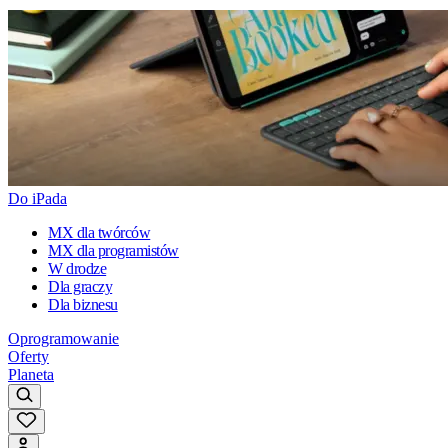
Do iPada
MX dla twórców
MX dla programistów
W drodze
Dla graczy
Dla biznesu
Oprogramowanie
Oferty
Planeta