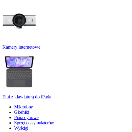
Kamery internetowe
Etui z klawiaturą do iPada
Mikrofony
Głośniki
Pióra cyfrowe
Sprzęt do symulatorów
Wyścigi