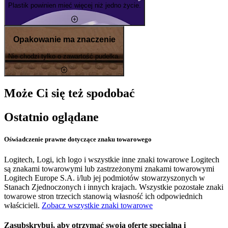
Plastik powinien mieć więcej niż jedno życie.
Opakowanie ma znaczenie
Nie chodzi tylko o zawartość pudełka.
Może Ci się też spodobać
Ostatnio oglądane
Oświadczenie prawne dotyczące znaku towarowego
Logitech, Logi, ich logo i wszystkie inne znaki towarowe Logitech
są znakami towarowymi lub zastrzeżonymi znakami towarowymi
Logitech Europe S.A. i/lub jej podmiotów stowarzyszonych w
Stanach Zjednoczonych i innych krajach. Wszystkie pozostałe znaki
towarowe stron trzecich stanowią własność ich odpowiednich
właścicieli.
Zobacz wszystkie znaki towarowe
Zasubskrybuj, aby otrzymać swoją ofertę specjalną i