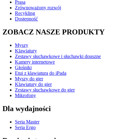
Prasa
Zrównoważony rozwój
Recykling
Dostępność
ZOBACZ NASZE PRODUKTY
Myszy
Klawiatury
Zestawy słuchawkowe i słuchawki douszne
Kamery internetowe
Głośniki
Etui z klawiaturą do iPada
Myszy do gier
Klawiatury do gier
Zestawy słuchawkowe do gier
Mikrofony
Dla wydajności
Seria Master
Seria Ergo