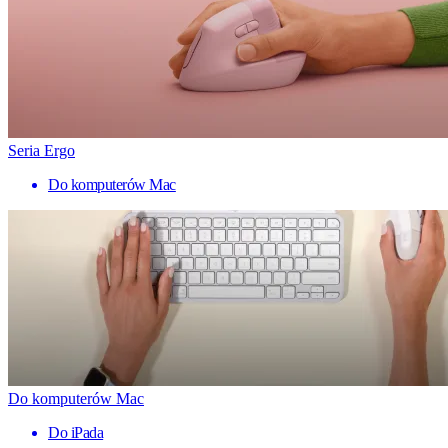
Seria Ergo
Do komputerów Mac
Do komputerów Mac
Do iPada