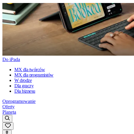
Do iPada
MX dla twórców
MX dla programistów
W drodze
Dla graczy
Dla biznesu
Oprogramowanie
Oferty
Planeta