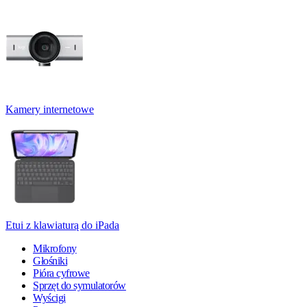
Kamery internetowe
Etui z klawiaturą do iPada
Mikrofony
Głośniki
Pióra cyfrowe
Sprzęt do symulatorów
Wyścigi