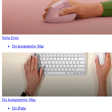
Seria Ergo
Do komputerów Mac
Do komputerów Mac
Do iPada