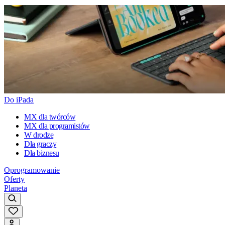
Do iPada
MX dla twórców
MX dla programistów
W drodze
Dla graczy
Dla biznesu
Oprogramowanie
Oferty
Planeta