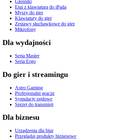
Głośniki
Etui z klawiaturą do iPada
Myszy do gier
Klawiatury do gier
Zestawy słuchawkowe do gier
Mikrofony
Dla wydajności
Seria Master
Seria Ergo
Do gier i streamingu
Astro Gaming
Profesjonalni gracze
Symulacje rajdowe
Sprzęt do transmisji
Dla biznesu
Urządzenia dla biur
Przeglądaj produkty biznesowe