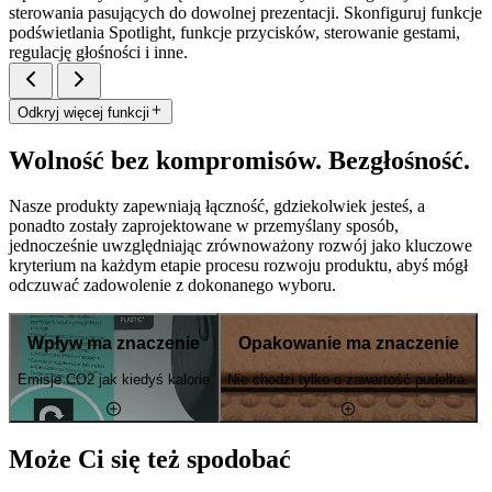
sterowania pasujących do dowolnej prezentacji. Skonfiguruj funkcje
podświetlania Spotlight, funkcje przycisków, sterowanie gestami,
regulację głośności i inne.
Odkryj więcej funkcji
Wolność bez kompromisów. Bezgłośność.
Nasze produkty zapewniają łączność, gdziekolwiek jesteś, a
ponadto zostały zaprojektowane w przemyślany sposób,
jednocześnie uwzględniając zrównoważony rozwój jako kluczowe
kryterium na każdym etapie procesu rozwoju produktu, abyś mógł
odczuwać zadowolenie z dokonanego wyboru.
Wpływ ma znaczenie
Opakowanie ma znaczenie
Emisje CO2 jak kiedyś kalorie
Nie chodzi tylko o zawartość pudełka.
Może Ci się też spodobać