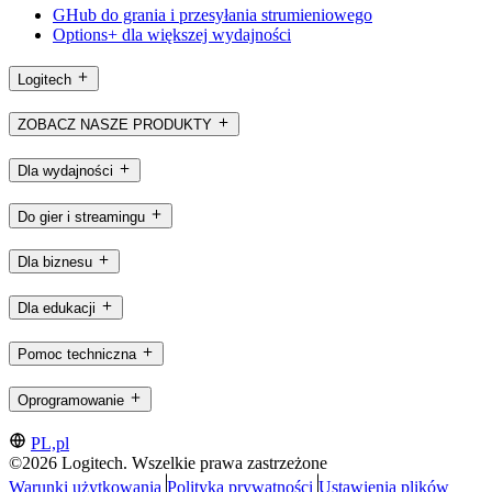
GHub do grania i przesyłania strumieniowego
Options+ dla większej wydajności
Logitech
ZOBACZ NASZE PRODUKTY
Dla wydajności
Do gier i streamingu
Dla biznesu
Dla edukacji
Pomoc techniczna
Oprogramowanie
PL,pl
©2026 Logitech. Wszelkie prawa zastrzeżone
Warunki użytkowania
Polityka prywatności
Ustawienia plików