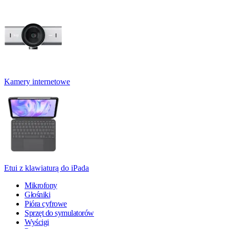
Kamery internetowe
Etui z klawiaturą do iPada
Mikrofony
Głośniki
Pióra cyfrowe
Sprzęt do symulatorów
Wyścigi