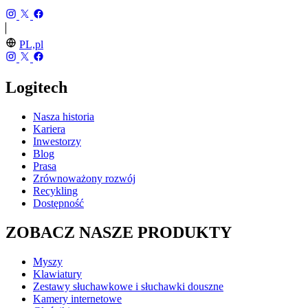
PL,pl
Logitech
Nasza historia
Kariera
Inwestorzy
Blog
Prasa
Zrównoważony rozwój
Recykling
Dostępność
ZOBACZ NASZE PRODUKTY
Myszy
Klawiatury
Zestawy słuchawkowe i słuchawki douszne
Kamery internetowe