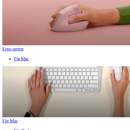
Ergo-serien
För Mac
För Mac