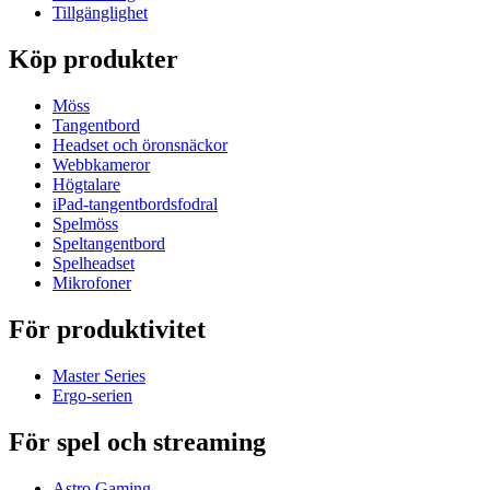
Tillgänglighet
Köp produkter
Möss
Tangentbord
Headset och öronsnäckor
Webbkameror
Högtalare
iPad-tangentbordsfodral
Spelmöss
Speltangentbord
Spelheadset
Mikrofoner
För produktivitet
Master Series
Ergo-serien
För spel och streaming
Astro Gaming