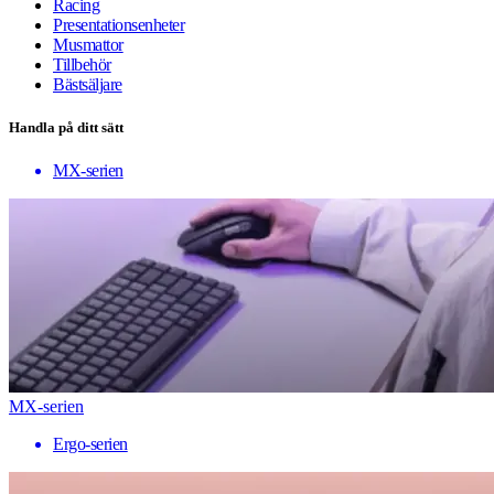
Racing
Presentationsenheter
Musmattor
Tillbehör
Bästsäljare
Handla på ditt sätt
MX-serien
MX-serien
Ergo-serien