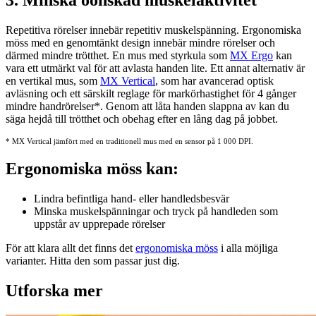
3. Minska oönskad muskelaktivitet
Repetitiva rörelser innebär repetitiv muskelspänning. Ergonomiska
möss med en genomtänkt design innebär mindre rörelser och
därmed mindre trötthet. En mus med styrkula som
MX Ergo
kan
vara ett utmärkt val för att avlasta handen lite. Ett annat alternativ är
en vertikal mus, som
MX Vertical
, som har avancerad optisk
avläsning och ett särskilt reglage för markörhastighet för 4 gånger
mindre handrörelser
*
. Genom att låta handen slappna av kan du
säga hejdå till trötthet och obehag efter en lång dag på jobbet.
* MX Vertical jämfört med en traditionell mus med en sensor på 1 000 DPI.
Ergonomiska möss kan:
Lindra befintliga hand- eller handledsbesvär
Minska muskelspänningar och tryck på handleden som
uppstår av upprepade rörelser
För att klara allt det finns det
ergonomiska möss
i alla möjliga
varianter. Hitta den som passar just dig.
Utforska mer