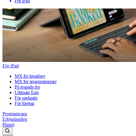
För iPad
För iPad
MX för kreatörer
MX för programmerare
På resande fot
Ultimate Ears
För spelande
För företag
Programvara
Erbjudanden
Planet