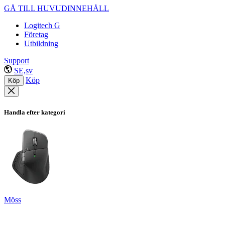
GÅ TILL HUVUDINNEHÅLL
Logitech G
Företag
Utbildning
Support
SE,sv
Köp
Köp
Handla efter kategori
Möss