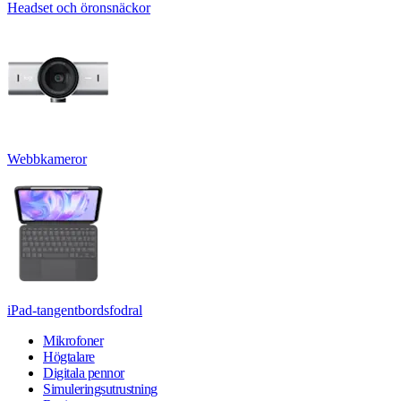
Headset och öronsnäckor
Webbkameror
iPad-tangentbordsfodral
Mikrofoner
Högtalare
Digitala pennor
Simuleringsutrustning