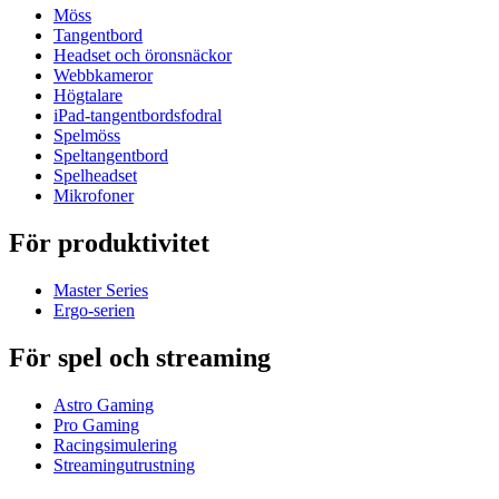
Möss
Tangentbord
Headset och öronsnäckor
Webbkameror
Högtalare
iPad-tangentbordsfodral
Spelmöss
Speltangentbord
Spelheadset
Mikrofoner
För produktivitet
Master Series
Ergo-serien
För spel och streaming
Astro Gaming
Pro Gaming
Racingsimulering
Streamingutrustning