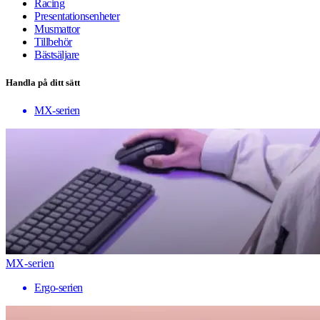
Racing
Presentationsenheter
Musmattor
Tillbehör
Bästsäljare
Handla på ditt sätt
MX-serien
MX-serien
Ergo-serien