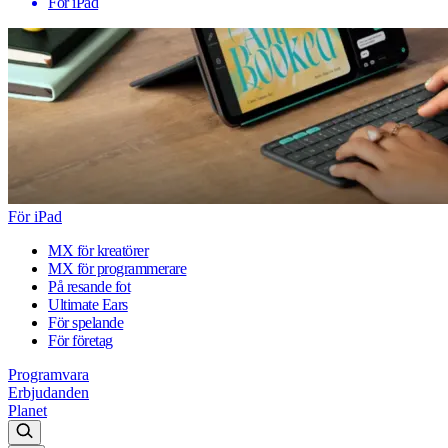
För iPad
För iPad
MX för kreatörer
MX för programmerare
På resande fot
Ultimate Ears
För spelande
För företag
Programvara
Erbjudanden
Planet