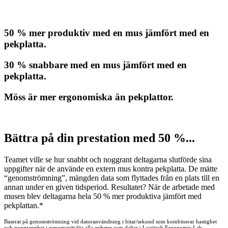
50 % mer produktiv med en mus jämfört med en
pekplatta.
30 % snabbare med en mus jämfört med en
pekplatta.
Möss är mer ergonomiska än pekplattor.
Bättra på din prestation med 50 %...
Teamet ville se hur snabbt och noggrant deltagarna slutförde sina
uppgifter när de använde en extern mus kontra pekplatta. De mätte
“genomströmning”, mängden data som flyttades från en plats till en
annan under en given tidsperiod. Resultatet? När de arbetade med
musen blev deltagarna hela 50 % mer produktiva jämfört med
pekplattan.*
Baserat på genomströmning vid datoranvändning i bitar/sekund som kombinerar hastighet
och noggrannhet i genomsnitt för alla enheter som deltar i Logitech Ergonomic Lab-