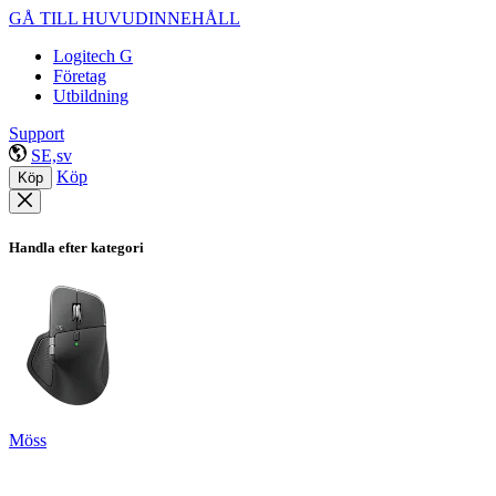
GÅ TILL HUVUDINNEHÅLL
Logitech G
Företag
Utbildning
Support
SE,sv
Köp
Köp
Handla efter kategori
Möss