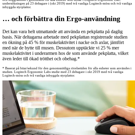
undersökningen på 23 deltagare i (okt 2019) med två vanliga Logitech-möss och två vanliga
inbyggda styrplattor.
… och förbättra din Ergo-användning
Det kan vara helt utmattande att använda en pekplatta på daglig
basis. När deltagarna arbetade med pekplattan registrerade studien
en ökning på 45 % för muskelaktivitet i nacke och axlar, jämfört
med när de bytte till musen. Dessutom upptäckte vi 25 % mer
muskelaktivitet i underarmen hos de som använde pekplatta, vilket
även leder till ökad trötthet och obehag.*
* Baserat på bitar/sekund för den genomsnittliga rörelsetiden för alla enheter som användes i
studien. Logitech Ergonomic Labs studie med 23 deltagare i okt 2019 med två vanliga
Logitech-möss och två vanliga inbyggda styrplattor.