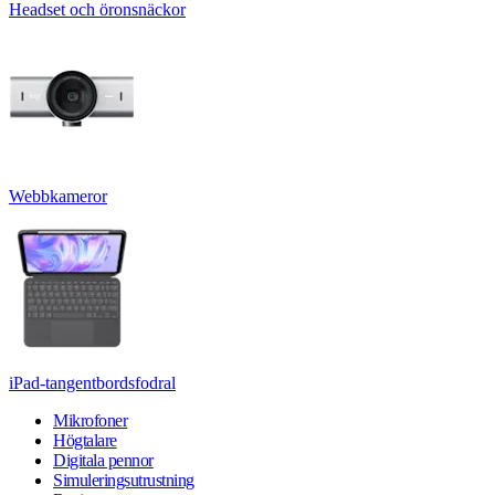
Headset och öronsnäckor
Webbkameror
iPad-tangentbordsfodral
Mikrofoner
Högtalare
Digitala pennor
Simuleringsutrustning