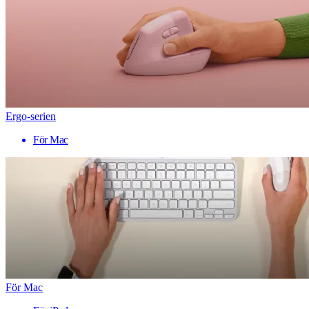
Ergo-serien
För Mac
För Mac