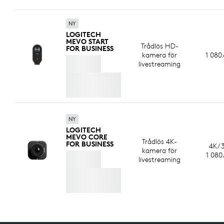
NY
LOGITECH
MEVO START
Trådlös HD-
FOR BUSINESS
kamera för
1 080
livestreaming
NY
LOGITECH
MEVO CORE
Trådlös 4K-
FOR BUSINESS
4K/3
kamera för
1 080
livestreaming