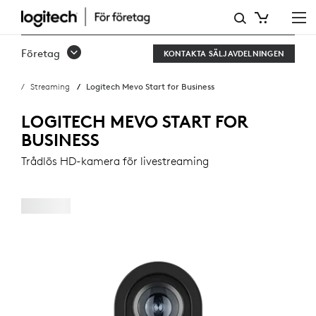
MEVO
START
Företag
KONTAKTA SÄLJAVDELNINGEN
FÖR
Streaming
Logitech Mevo Start for Business
FÖRETAG
TRÅDLÖS
LOGITECH MEVO START FOR
BUSINESS
KAMERA
Trådlös HD-kamera för livestreaming
FÖR
STREAMING
|
LOGITECH