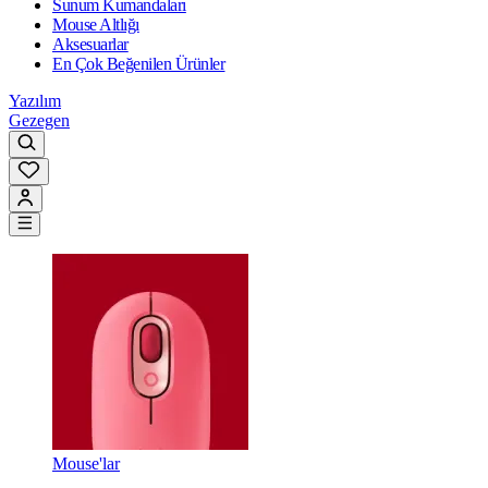
Sunum Kumandaları
Mouse Altlığı
Aksesuarlar
En Çok Beğenilen Ürünler
Yazılım
Gezegen
Mouse'lar