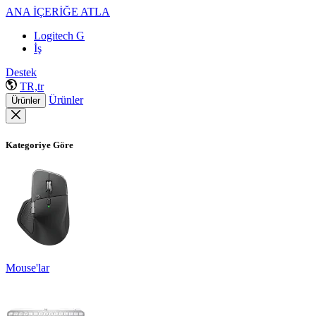
ANA İÇERİĞE ATLA
Logitech G
İş
Destek
TR,tr
Ürünler
Ürünler
Kategoriye Göre
Mouse'lar