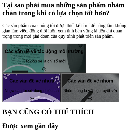
Tại sao phải mua những sản phẩm nhàm
chán trong khi có lựa chọn tốt hơn?
Các sản phẩm của chúng tôi được thiết kế tỉ mỉ để nâng tầm không
gian làm việc, đồng thời luôn xem tính bền vững là tiêu chí quan
trọng trong mọi giai đoạn của quy trình phát triển sản phẩm.
Các vấn đề về tác động môi trường
Các-bon sẽ là chỉ số mới
Các vấn đề về nhựa
Các vấn đề về nhôm
Nhựa cần tái sử dụng nhiều lần
Nhôm cũng là vật liệu tuyệt vời
BẠN CŨNG CÓ THỂ THÍCH
Được xem gần đây