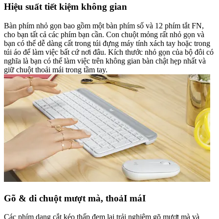
Hiệu suất tiết kiệm không gian
Bàn phím nhỏ gọn bao gồm một bàn phím số và 12 phím tắt FN,
cho bạn tất cả các phím bạn cần. Con chuột mỏng rất nhỏ gọn và
bạn có thể dễ dàng cất trong túi đựng máy tính xách tay hoặc trong
túi áo để làm việc bất cứ nơi đâu. Kích thước nhỏ gọn của bộ đôi có
nghĩa là bạn có thể làm việc trên không gian bàn chật hẹp nhất và
giữ chuột thoải mái trong tầm tay.
Gõ & di chuột mượt mà, thoảI máI
Các phím dạng cắt kéo thấp đem lại trải nghiệm gõ mượt mà và