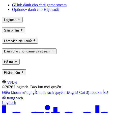
GHub dành cho chơi game stream
Options+ dành cho Hiệu suất
Logitech
Sản phẩm
Làm việc hiệu suất
Dành cho chơi game và stream
Hỗ trợ
Phần mềm
VN,vi
©2026 Logitech. Bảo lưu mọi quyền
Điều khoản sử dụng
Chính sách quyền riêng tư
Cài đặt cookie
Sơ
đồ trang web
Logitech