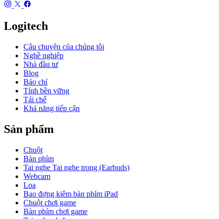
Logitech
Câu chuyện của chúng tôi
Nghề nghiệp
Nhà đầu tư
Blog
Báo chí
Tính bền vững
Tái chế
Khả năng tiếp cận
Sản phẩm
Chuột
Bàn phím
Tai nghe Tai nghe trong (Earbuds)
Webcam
Loa
Bao đựng kiêm bàn phím iPad
Chuột chơi game
Bàn phím chơi game