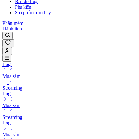
Bàn di chuột
Phụ kiện
Sản phẩm bán chạy
Phần mềm
Hành tinh
Logi
Mua sắm
Streaming
Logi
Mua sắm
Streaming
Logi
Mua sắm