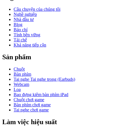
Câu chuyện của chúng tôi
Nghề nghiệp
Nhà đầu tư
Blog
Báo chí
Tính bền vững
Tái chế
Khả năng tiếp cận
Sản phẩm
Chuột
Bàn phím
Tai nghe Tai nghe trong (Earbuds)
Webcam
Loa
Bao đựng kiêm bàn phím iPad
Chuột chơi game
Bàn phím chơi game
Tai nghe chơi game
Làm việc hiệu suất