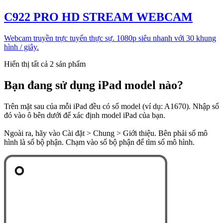
C922 PRO HD STREAM WEBCAM
Webcam truyền trực tuyến thực sự. 1080p siêu nhanh với 30 khung
hình / giây.
Hiển thị tất cả 2 sản phẩm
Bạn đang sử dụng iPad model nào?
Trên mặt sau của mỗi iPad đều có số model (ví dụ: A1670). Nhập số
đó vào ô bên dưới để xác định model iPad của bạn.
Ngoài ra, hãy vào Cài đặt > Chung > Giới thiệu. Bên phải số mô
hình là số bộ phận. Chạm vào số bộ phận để tìm số mô hình.