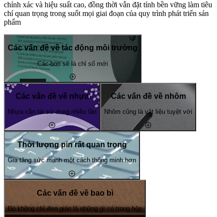
chính xác và hiệu suất cao, đồng thời vẫn đặt tính bền vững làm tiêu
chí quan trọng trong suốt mọi giai đoạn của quy trình phát triển sản
phẩm
Các vấn đề về tác động môi trường
Các-bon sẽ là chỉ số mới
Các vấn đề về nhựa
Các vấn đề về nhôm
Nhựa cần tái sử dụng nhiều lần
Nhôm cũng là vật liệu tuyệt vời
Thời lượng pin rất quan trọng
Gia tăng sức mạnh một cách thông minh hơn
Các vấn đề về bao bì
Đó không chỉ đơn giản là những gì có trong hộp