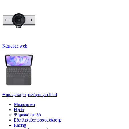
Κάμερες web
Θήκες-πληκτρολόγιο για iPad
Μικρόφωνα
Ηχεία
Ψηφιακά στυλό
Εξοπλισμός προσομοίωσης
Racing