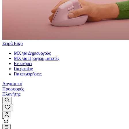
Σειρά Ergo
MX για Δημιουργούς
MX για Προγραμματιστές
Εν κινήσει
Για gaming
Για επιχειρήσεις
Λογισμικό
Προσφορές
Πλανήτης