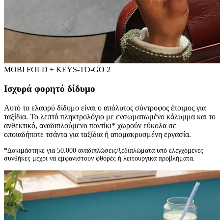
MOBI FOLD + KEYS-TO-GO 2
Ισχυρά φορητό δίδυμο
Αυτό το ελαφρύ δίδυμο είναι ο απόλυτος σύντροφος έτοιμος για
ταξίδια. Το λεπτό πληκτρολόγιο με ενσωματωμένο κάλυμμα και το
ανθεκτικό, αναδιπλούμενο ποντίκι* χωρούν εύκολα σε
οποιαδήποτε τσάντα για ταξίδια ή απομακρυσμένη εργασία.
*Δοκιμάστηκε για 50.000 αναδιπλώσεις/ξεδιπλώματα υπό ελεγχόμενες
συνθήκες μέχρι να εμφανιστούν φθορές ή λειτουργικά προβλήματα.