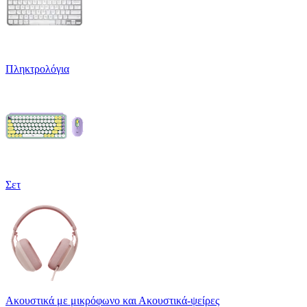
Πληκτρολόγια
Σετ
Ακουστικά με μικρόφωνο και Ακουστικά-ψείρες