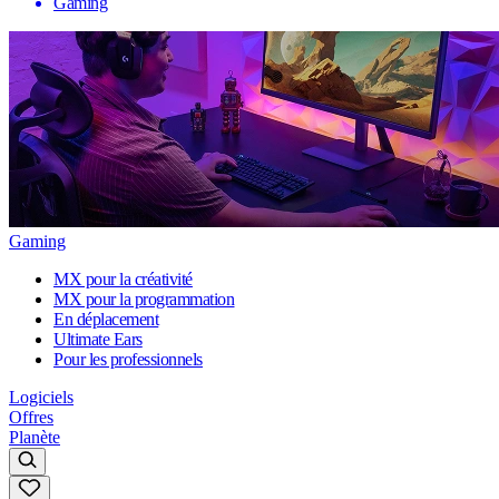
Gaming
Gaming
MX pour la créativité
MX pour la programmation
En déplacement
Ultimate Ears
Pour les professionnels
Logiciels
Offres
Planète