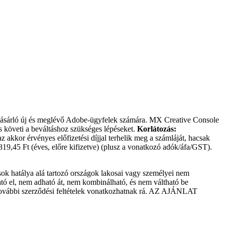
vásárló új és meglévő Adobe-ügyfelek számára. MX Creative Console
és követi a beváltáshoz szükséges lépéseket.
Korlátozás:
akkor érvényes előfizetési díjjal terhelik meg a számláját, hacsak
819,45 Ft (éves, előre kifizetve) (plusz a vonatkozó adók/áfa/GST).
sok hatálya alá tartozó országok lakosai vagy személyei nem
ható el, nem adható át, nem kombinálható, és nem váltható be
g. További szerződési feltételek vonatkozhatnak rá. AZ AJÁNLAT