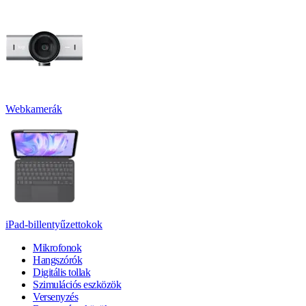
Webkamerák
iPad-billentyűzettokok
Mikrofonok
Hangszórók
Digitális tollak
Szimulációs eszközök
Versenyzés