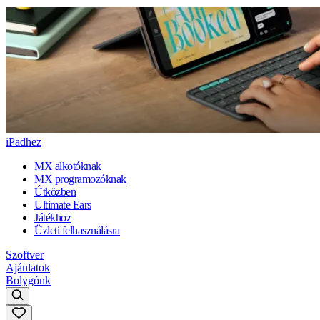
iPadhez
MX alkotóknak
MX programozóknak
Útközben
Ultimate Ears
Játékhoz
Üzleti felhasználásra
Szoftver
Ajánlatok
Bolygónk