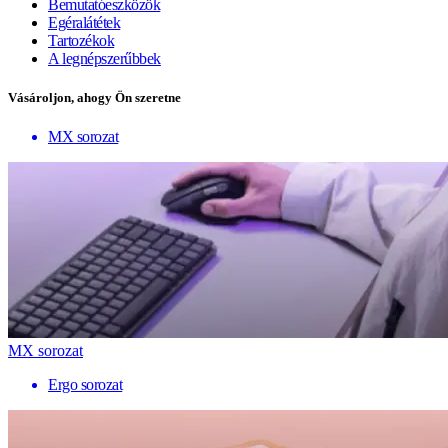
Bemutatóeszközök
Egéralátétek
Tartozékok
A legnépszerűbbek
Vásároljon, ahogy Ön szeretne
MX sorozat
MX sorozat
Ergo sorozat