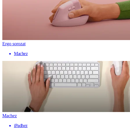
Ergo sorozat
Machez
Machez
iPadhez