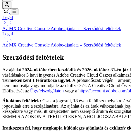
Legal
Az MX Creative Console Adobe-ajánlata – Szerződési feltételek
Legal
Az MX Creative Console Adobe-ajánlata – Szerződési feltételek
Szerződési feltételek
Az ajánlat
2024. októberben kezdődik és 2026. október 31-én jár l
vásárlásakor 3 havi ingyenes Adobe Creative Cloud Összes alkalmazás
Termékenként 1 feliratkozó ügyfél
. A próbaidőszak végén – amennyi
nem módosítja vagy mondja le az előfizetését. A Creative Cloud Összes
Előfizetését az
Ügyfélszolgálaton
vagy a
https://account.adobe.com/p
Általános feltételek:
Csak a jogosult, 18 éven felüli személyekre érvé
jogosultak erre a szolgáltatásra. Az ajánlat és az árak változásának j
készpénzre vagy más, itt kifejezetten nem szereplő árukra és szolgált
SEMMIS AZOKON A TERÜLETEKEN, AHOL JOGSZABÁLYI 
Iratkozzon fel, hogy megkapja különleges ajánlatát és exkluzív el