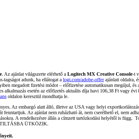
e
. Az ajánlat világszerte elérhető a
Logitech MX Creative Console
-t 
-tagságot adunk, ha ellátogat a
logi.com/adobe-offer
ajánlati oldalra, 
ben megadott fizetési módot – előfizetése automatikusan megújul, és az 
 alkalmazás esetén az előfizetés aktuális díja havi 106,38 Ft vagy évi 
lans
oldalon keresztül mondhatja le.
nyes. Az embargó alatt álló, illetve az USA vagy helyi exportkorlátozá
ogát fenntartjuk. Az ajánlat nem ruházható át, nem cserélhető el, nem ad
atásokra. A rendelkezésre állás a címzett tartózkodási helyétől is füg
TILTÁSBA ÜTKÖZIK.
őnyeit.