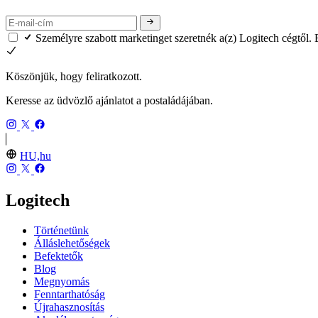
Személyre szabott marketinget szeretnék a(z) Logitech cégtől.
Köszönjük, hogy feliratkozott.
Keresse az üdvözlő ajánlatot a postaládájában.
HU,hu
Logitech
Történetünk
Álláslehetőségek
Befektetők
Blog
Megnyomás
Fenntarthatóság
Újrahasznosítás