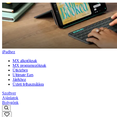
iPadhez
MX alkotóknak
MX programozóknak
Útközben
Ultimate Ears
Játékhoz
Üzleti felhasználásra
Szoftver
Ajánlatok
Bolygónk