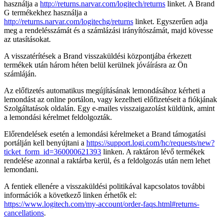
használja a
http://returns.narvar.com/logitech/returns
linket. A Brand
G termékekhez használja a
http://returns.narvar.com/logitechg/returns
linket. Egyszerűen adja
meg a rendelésszámát és a számlázási irányítószámát, majd kövesse
az utasításokat.
A visszatérítések a Brand visszaküldési központjába érkezett
termékek után három héten belül kerülnek jóváírásra az Ön
számláján.
Az előfizetés automatikus megújításának lemondásához kérheti a
lemondást az online portálon, vagy kezelheti előfizetéseit a fiókjának
Szolgáltatások oldalán. Egy e-mailes visszaigazolást küldünk, amint
a lemondási kérelmet feldolgozták.
Előrendelések esetén a lemondási kérelmeket a Brand támogatási
portálján kell benyújtani a
https://support.logi.com/hc/requests/new?
ticket_form_id=360000621393
linken. A raktáron lévő termékek
rendelése azonnal a raktárba kerül, és a feldolgozás után nem lehet
lemondani.
A fentiek ellenére a visszaküldési politikával kapcsolatos további
információk a következő linken érhetők el:
https://www.logitech.com/my-account/order-faqs.html#returns-
cancellations
.