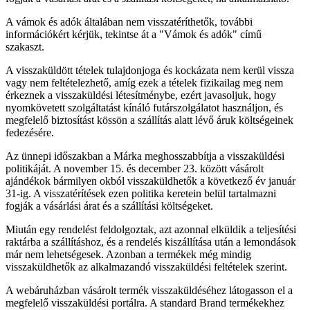
A vámok és adók általában nem visszatéríthetők, további
információkért kérjük, tekintse át a "Vámok és adók" című
szakaszt.
A visszaküldött tételek tulajdonjoga és kockázata nem kerül vissza
vagy nem feltételezhető, amíg ezek a tételek fizikailag meg nem
érkeznek a visszaküldési létesítménybe, ezért javasoljuk, hogy
nyomkövetett szolgáltatást kínáló futárszolgálatot használjon, és
megfelelő biztosítást kössön a szállítás alatt lévő áruk költségeinek
fedezésére.
Az ünnepi időszakban a Márka meghosszabbítja a visszaküldési
politikáját. A november 15. és december 23. között vásárolt
ajándékok bármilyen okból visszaküldhetők a következő év január
31-ig. A visszatérítések ezen politika keretein belül tartalmazni
fogják a vásárlási árat és a szállítási költségeket.
Miután egy rendelést feldolgoztak, azt azonnal elküldik a teljesítési
raktárba a szállításhoz, és a rendelés kiszállítása után a lemondások
már nem lehetségesek. Azonban a termékek még mindig
visszaküldhetők az alkalmazandó visszaküldési feltételek szerint.
A webáruházban vásárolt termék visszaküldéséhez látogasson el a
megfelelő visszaküldési portálra. A standard Brand termékekhez