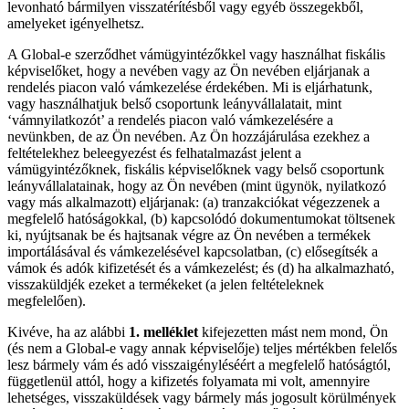
levonható bármilyen visszatérítésből vagy egyéb összegekből,
amelyeket igényelhetsz.
A Global-e szerződhet vámügyintézőkkel vagy használhat fiskális
képviselőket, hogy a nevében vagy az Ön nevében eljárjanak a
rendelés piacon való vámkezelése érdekében. Mi is eljárhatunk,
vagy használhatjuk belső csoportunk leányvállalatait, mint
‘vámnyilatkozót’ a rendelés piacon való vámkezelésére a
nevünkben, de az Ön nevében. Az Ön hozzájárulása ezekhez a
feltételekhez beleegyezést és felhatalmazást jelent a
vámügyintézőknek, fiskális képviselőknek vagy belső csoportunk
leányvállalatainak, hogy az Ön nevében (mint ügynök, nyilatkozó
vagy más alkalmazott) eljárjanak: (a) tranzakciókat végezzenek a
megfelelő hatóságokkal, (b) kapcsolódó dokumentumokat töltsenek
ki, nyújtsanak be és hajtsanak végre az Ön nevében a termékek
importálásával és vámkezelésével kapcsolatban, (c) elősegítsék a
vámok és adók kifizetését és a vámkezelést; és (d) ha alkalmazható,
visszaküldjék ezeket a termékeket (a jelen feltételeknek
megfelelően).
Kivéve, ha az alábbi
1. melléklet
kifejezetten mást nem mond, Ön
(és nem a Global-e vagy annak képviselője) teljes mértékben felelős
lesz bármely vám és adó visszaigényléséért a megfelelő hatóságtól,
függetlenül attól, hogy a kifizetés folyamata mi volt, amennyire
lehetséges, visszaküldések vagy bármely más jogosult körülmények