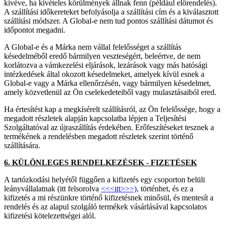
kivéve, ha kivételes körülmények állnak fenn (például előrendelés).
A szállítási időkereteket befolyásolja a szállítási cím és a kiválasztott
szállítási módszer. A Global-e nem tud pontos szállítási dátumot és
időpontot megadni.
A Global-e és a Márka nem vállal felelősséget a szállítás
késedelméből eredő bármilyen veszteségért, beleértve, de nem
korlátozva a vámkezelési eljárások, lezárások vagy más hatósági
intézkedések által okozott késedelmeket, amelyek kívül esnek a
Global-e vagy a Márka ellenőrzésén, vagy bármilyen késedelmet,
amely közvetlenül az Ön cselekedeteiből vagy mulasztásaiból ered.
Ha értesítést kap a megkísérelt szállításról, az Ön felelőssége, hogy a
megadott részletek alapján kapcsolatba lépjen a Teljesítési
Szolgáltatóval az újraszállítás érdekében. Erőfeszítéseket tesznek a
termékének a rendelésben megadott részletek szerint történő
szállítására.
6. KÜLÖNLEGES RENDELKEZÉSEK - FIZETÉSEK
A tartózkodási helyétől függően a kifizetés egy csoporton belüli
leányvállalatnak (itt felsorolva
<<<itt>>>),
történhet, és ez a
kifizetés a mi részünkre történő kifizetésnek minősül, és mentesít a
rendelés és az alapul szolgáló termékek vásárlásával kapcsolatos
kifizetési kötelezettségei alól.