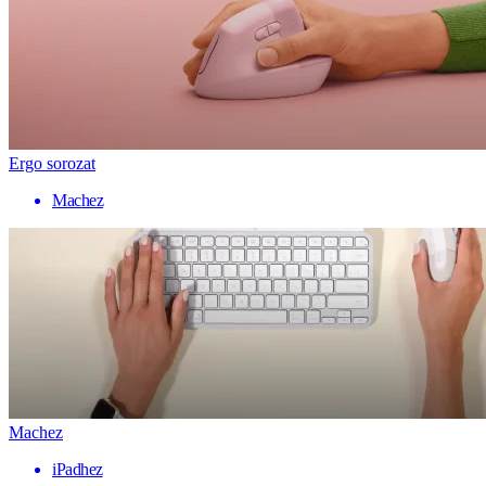
Ergo sorozat
Machez
Machez
iPadhez