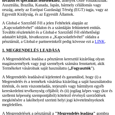
további és specifikus feltételekhez
, amelyek Önre vonatkoznak:
Ausztrália, Brazília, Kanada, Japán, bármely célállomás vagy
ország, amely az Európai Gazdasági Térség (EGT) tagja, vagy az
Egyesült Királyság, és az Egyesült Államok.
A Global-e Szerződő Fél a jelen Feltételek alapján az
„Kapcsolatfelvétel” oldalon és a számláján feltüntetett entitás.
További részletekért és a Global-e Szerződő Fél elérhetőségi
adataiért kérjük, hivatkozzon a „Kapcsolatfelvétel” oldalra a
pénztárnál, a Global-e partnereinkről pedig kövesse ezt a
LINK
.
1. MEGRENDELÉS LEADÁSA
A Megrendelések leadása a pénztáron keresztül kizárólag olyan
magánszemélyek vagy jogi személyek számára fenntartott, akik
Termékeket vásárolnak saját használatra (
„Fogyasztók
”).
A Megrendelés leadásával kijelented és garantálod, hogy (i) a
Megrendelés és a termékek vásárlása kizárólag a saját használatodra
történik, és nem viszonteladás, terjesztés vagy bármilyen egyéb
kereskedelmi tevékenység céljából; és (ii) jogilag képes vagy (kor és
szellemi képesség szempontjából) kötelező érvényű szerződések
megkötésére a lakóhelyed szerinti helyi jogi követelményeknek
megfelelően.
A Megrendelések a pénztárnál a
"Megrendelés leadása"
gombra