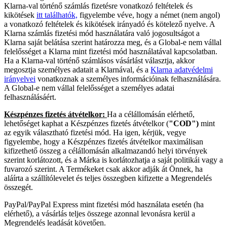
Klarna-val történő számlás fizetésre vonatkozó feltételek és
kikötések
itt találhatók,
figyelembe véve, hogy a német (nem angol)
a vonatkozó feltételek és kikötések irányadó és kötelező nyelve. A
Klarna számlás fizetési mód használatára való jogosultságot a
Klarna saját belátása szerint határozza meg, és a Global-e nem vállal
felelősséget a Klarna mint fizetési mód használatával kapcsolatban.
Ha a Klarna-val történő számlásos vásárlást választja, akkor
megosztja személyes adatait a Klarnával, és a
Klarna adatvédelmi
irányelvei
vonatkoznak a személyes információinak felhasználására.
A Global-e nem vállal felelősséget a személyes adatai
felhasználásáért.
Készpénzes fizetés átvételkor:
Ha a célállomásán elérhető,
lehetőséget kaphat a Készpénzes fizetés átvételkor (
"COD")
mint
az egyik választható fizetési mód. Ha igen, kérjük, vegye
figyelembe, hogy a Készpénzes fizetés átvételkor maximálisan
kifizethető összeg a célállomásán alkalmazandó helyi törvények
szerint korlátozott, és a Márka is korlátozhatja a saját politikái vagy a
fuvarozó szerint. A Termékeket csak akkor adják át Önnek, ha
aláírta a szállítólevelet és teljes összegben kifizette a Megrendelés
összegét.
PayPal/PayPal Express mint fizetési mód használata esetén (ha
elérhető), a vásárlás teljes összege azonnal levonásra kerül a
Megrendelés leadását követően.