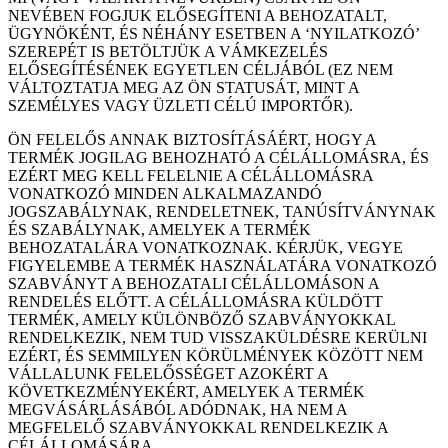
NEVÉBEN FOGJUK ELŐSEGÍTENI A BEHOZATALT,
ÜGYNÖKÉNT, ÉS NÉHÁNY ESETBEN A ‘NYILATKOZÓ’
SZEREPÉT IS BETÖLTJÜK A VÁMKEZELÉS
ELŐSEGÍTÉSÉNEK EGYETLEN CÉLJÁBÓL (EZ NEM
VÁLTOZTATJA MEG AZ ÖN STATUSÁT, MINT A
SZEMÉLYES VAGY ÜZLETI CÉLÚ IMPORTŐR).
ÖN FELELŐS ANNAK BIZTOSÍTÁSÁÉRT, HOGY A
TERMÉK JOGILAG BEHOZHATÓ A CÉLÁLLOMÁSRA, ÉS
EZÉRT MEG KELL FELELNIE A CÉLÁLLOMÁSRA
VONATKOZÓ MINDEN ALKALMAZANDÓ
JOGSZABÁLYNAK, RENDELETNEK, TANÚSÍTVÁNYNAK
ÉS SZABÁLYNAK, AMELYEK A TERMÉK
BEHOZATALÁRA VONATKOZNAK. KÉRJÜK, VEGYE
FIGYELEMBE A TERMÉK HASZNÁLATÁRA VONATKOZÓ
SZABVÁNYT A BEHOZATALI CÉLÁLLOMÁSON A
RENDELÉS ELŐTT. A CÉLÁLLOMÁSRA KÜLDÖTT
TERMÉK, AMELY KÜLÖNBÖZŐ SZABVÁNYOKKAL
RENDELKEZIK, NEM TUD VISSZAKÜLDÉSRE KERÜLNI
EZÉRT, ÉS SEMMILYEN KÖRÜLMÉNYEK KÖZÖTT NEM
VÁLLALUNK FELELŐSSÉGET AZOKÉRT A
KÖVETKEZMÉNYEKÉRT, AMELYEK A TERMÉK
MEGVÁSÁRLÁSÁBÓL ADÓDNAK, HA NEM A
MEGFELELŐ SZABVÁNYOKKAL RENDELKEZIK A
CÉLÁLLOMÁSÁRA.