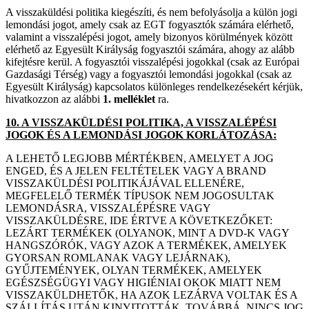
A visszaküldési politika kiegészíti, és nem befolyásolja a külön jogi
lemondási jogot, amely csak az EGT fogyasztók számára elérhető,
valamint a visszalépési jogot, amely bizonyos körülmények között
elérhető az Egyesült Királyság fogyasztói számára, ahogy az alább
kifejtésre kerül. A fogyasztói visszalépési jogokkal (csak az Európai
Gazdasági Térség) vagy a fogyasztói lemondási jogokkal (csak az
Egyesült Királyság) kapcsolatos különleges rendelkezésekért kérjük,
hivatkozzon az alábbi
1. melléklet
ra.
10. A VISSZAKÜLDÉSI POLITIKA, A VISSZALÉPÉSI
JOGOK ÉS A LEMONDÁSI JOGOK KORLÁTOZÁSA:
A LEHETŐ LEGJOBB MÉRTÉKBEN, AMELYET A JOG
ENGED, ÉS A JELEN FELTÉTELEK VAGY A BRAND
VISSZAKÜLDÉSI POLITIKÁJÁVAL ELLENÉRE,
MEGFELELŐ TERMÉK TÍPUSOK NEM JOGOSULTAK
LEMONDÁSRA, VISSZALÉPÉSRE VAGY
VISSZAKÜLDÉSRE, IDE ÉRTVE A KÖVETKEZŐKET:
LEZÁRT TERMÉKEK (OLYANOK, MINT A DVD-K VAGY
HANGSZÓRÓK, VAGY AZOK A TERMÉKEK, AMELYEK
GYORSAN ROMLANAK VAGY LEJÁRNAK),
GYŰJTEMÉNYEK, OLYAN TERMÉKEK, AMELYEK
EGÉSZSÉGÜGYI VAGY HIGIÉNIAI OKOK MIATT NEM
VISSZAKÜLDHETŐK, HA AZOK LEZÁRVA VOLTAK ÉS A
SZÁLLÍTÁS UTÁN KINYITOTTÁK. TOVÁBBÁ, NINCS JOG