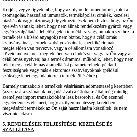
Kérjük, vegye figyelembe, hogy az olyan dokumentumok, mint a
csomagolás, használati útmutatók, termékápolási címkék, kezelési
utasítások vagy biztonsági figyelmeztetések nem biztos, hogy az Ön
nyelvén vannak; lehet, hogy nem állnak rendelkezésre gyártói vagy
egyéb szolgáltatási lehetőségek a termékhez vagy annak részeihez; a
termék (és a kísérő anyagok) nem biztos, hogy a célállomás
szabványainak, termék szabályozásainak, specifikációinak
megfelelően van tervezve, vagy a célállomásra vonatkozó
követelményeknek megfelelően van címkézve, vagy az Ön vagy a
célállomás nyelvén; ha a termék árammal működik, lehet, hogy nem
felel meg a célállomás áramellátási paramétereinek, például
feszültségnek vagy más elektromos szabványoknak (például
szüksége lehet egy adapterre a termék töltéséhez).
Bármely tranzakció a termékek vásárlására adómentesség keretében
(azaz az áfa számának megadásával) a Global-e által még mindig
személyes import tranzakcióként lesz besorolva, és Ön ezennel
egyetértene és elismeri, hogy az ilyen mentesség keretében
megvásárolt termékek az Ön saját használatára készültek, és nem
viszonteladásra.
5. RENDELÉSEK TELJESÍTÉSE, KEZELÉSE ÉS
SZÁLLÍTÁSA