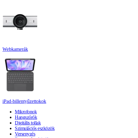
Webkamerák
iPad-billentyűzettokok
Mikrofonok
Hangszórók
Digitális tollak
Szimulációs eszközök
Versenyzés