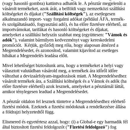
(vagy hasonló gombra) kattintva adhatók le. A pénztár megjeleníti a
vásárolt termékeket, azok árát, a belföldi vagy nemzetközi szállítási
költségeket és díjakat (
"Szállítási költségek"
), az esetlegesen
alkalmazandó import- vagy forgalmi adókat (például ÁFA, termék-
és szolgáltatásadó, fogyasztási adó), és ha előre fizetésre elérhető, az
importvámokat, tarifákat és hasonló költségeket és díjakat,
amelyeket a szállítási helyszín szabhat meg (együttesen:
"Vámok és
adók"
), valamint bármilyen kedvezményt vagy kereskedelmi
promóciót. Kérjük, győződj meg róla, hogy alaposan átnézed a
Megrendelésedet, és azonosítod, valamint kijavítod az esetleges
hibákat a Megrendelés leadása előtt.
Mivel lehetőséget biztosítunk arra, hogy a termékeket a helyi vagy
választott valutádban vásárold meg, a termékek ára időről időre
változhat a devizaárfolyam-ingadozások miatt. A Megrendelésedhez
vásárolt termékek ára, a Szállítási költségek és a Vámok és adók (ha
előre fizetésre elérhető) azok lesznek, amelyeket a pénztárnál láttál,
amikor ténylegesen leadtad a Megrendelésedet.
A pénztár oldalon fel lesznek tüntetve a Megrendelésedhez elérhető
fizetési módok. Ezeknek a fizetési módoknak a rendelkezésre állása
a földrajzi helyzetedtől függ.
Elismered és egyetértesz azzal, hogy: (i) a Global-e egy harmadik fél
által biztosított fizetési feldolgozót (
"Fizetési feldolgozó"
) fog