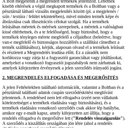
A Bolt megjeleníti a megrendelt termékek jellemzőit. Lehetnek
kisebb eltérések a végül megkapott termékek és a Boltban vagy a
pénztárnál látható vizuális megjelenítés között (pl. a megjelenés /
szín / textúra / felület tekintetében), mivel minden termék képe és
ábrázolása csak illusztrációs célokat szolgál. Ha a termékek
leírásában méretek és mérések szerepelnek, a méretek a valóságban
kissé eltérhetnek, és a te felelősséged, hogy biztosítsd, hogy a
termékek tényleges mérete megfelelő a céljaidhoz (beleértve, hogy
van-e megfelelő és biztonságos hozzáférés a szállítási címedhez a
termék szállításához), kérjük, alaposan olvasd el a termékek leírásait
és részleteit a Megrendelés leadása előtt. Ez a záradék nem
korlátozza vagy zárja ki a fogyasztói garanciákat vagy jótállásokat,
amelyeket a vonatkozó fogyasztói jogszabályok nem zárhatnak ki,
amelyek kifejezetten érvényesek a jelen szerződés irányadó jogára.
2. MEGRENDELÉS ELFOGADÁSA ÉS MEGERŐSÍTÉS
A jelen Feltételekben található információk, valamint a Boltban és a
pénztárnál található adatok csupán szerződéskötési meghívást
jelentenek. A rendelésed nem lett elfogadva (ezért nem vállalunk
kötelezettséget a termékek eladására vagy biztosítására), és a
termékek eladására vonatkozó szerződés csak akkor lép hatályba,
amikor egy e-mailt kapsz, amely kifejezetten azt állítja, hogy a
rendelés elfogadva és megerősítve lett (
"Rendelés visszaigazolás"
).
A szerződés a kiszállítás országában jön létre (ahol a rendelés