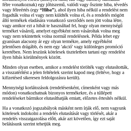
félre vonatkoznak) egy jóhiszemű, valódi vagy őszinte hiba, tévedés
vagy félreértés (egy
“Hiba”
), ahol ilyen hiba nélkül a rendelést nem
fogadták volna el vagy nem küldték volna el, és a rendelés mögött
álló termékek eladására vonatkozó szerződés nem jött volna létre,
vagy amikor ezt a hibát te használtad fel, hogy olyan mennyiségű
terméket vásárolj, amelyet egyébként nem vásároltak volna meg
vagy nem tekintettek volna normál rendelésnek. Példa lehet egy
gyanúsan alacsony ár egy olyan termékre, amely egyébként
jelentősen drágább, és nem egy 'akció' vagy különleges promóció
keretében. Nem leszünk kötelesek tiszteletben tartani egy rendelést
ilyen hibás körülmények között.
Minden olyan esetben, amikor a rendelést törölték vagy elutasították,
a visszatérítést a jelen feltételek szerint kapod meg (feltéve, hogy a
kifizetésed sikeresen feldolgozásra került).
Mennyiségi korlátozások (rendelésenként, címenként vagy más
módon) vonatkozhatnak bizonyos termékekre, és a túllépett
rendeléseket bármikor elutasíthatják emiatt, előzetes értesítés nélkül.
Ha a vonatkozó jogszabályok másként nem írják elő, nem vagyunk
kötelesek indokolni a rendelés elutasítását vagy törlését, akár a
rendelés visszaigazolása előtt, akár azt követően, így ezt saját
belátásunk szerint tehetjük meg.