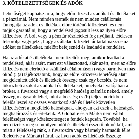
3. KÖTELEZETTSÉGEK ÉS ADÓK
Lehetőséget kaphatsz arra, hogy előre fizesd az adókat és illetékeket
a pénztárnál. Nem minden termék és nem minden célállomás
támogatja az adók és illetékek előre történő kifizetését, és nem
tudjuk garantálni, hogy a rendelésed jogosult lesz az ilyen előre
kifizetésre. A bolt vagy a pénztár részleteket fog nyújtani, tételesen
felsorolja vagy jelzi, hogy az általad kifizetett ár tartalmazza-e az
adókat és illetékeket, mielőtt befejeznéd és leadnád a rendelést.
Ha az adókat és illetékeket nem fizették meg, amikor leadtad a
rendelésed, akár azért, mert ezt választottad, akár azért, mert az előre
kifizetés nem elérhető a szállítási célállomáson (vagy bármilyen más
okból): (a) tájékoztatunk, hogy az előre kifizetési lehetőség alatt
megjelenített adók és illetékek összege csak egy becslés, és nem
tükrözheti azokat az adókat és illetékeket, amelyeket valójában a
bróker, a fuvarozó vagy a megfelelő hatóság számláz neked, amely
összeg magasabb lehet, mint a becslés; és (b) teljes mértékben
felelős leszel az összes vonatkozó adó és illeték közvetlen
kifizetéséért a megfelelő hatóságnak, ahogyan azt ezek a hatóságok
meghatározzák és értékelik. A Global-e és a Márka nem vállal
felelősséget vagy kötelezettséget a fentiek kapcsán. Továbbá, ha
nem fizetsz meg semmilyen adót és illetéket ésszerű ok nélkül, ami
miatt a felelősség ránk, a fuvarozóra vagy bármely harmadik félre
(beleértve a Márkát) hárul, az ilyen adók és illetékek összege