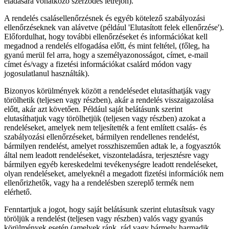
eladására vonatkozó szerződés létrejön).
A rendelés csalásellenőrzésnek és egyéb kötelező szabályozási
ellenőrzéseknek van alávetve (például 'Elutasított felek ellenőrzése').
Előfordulhat, hogy további ellenőrzéseket és információkat kell
megadnod a rendelés elfogadása előtt, és mint feltétel, (főleg, ha
gyanú merül fel arra, hogy a személyazonosságot, címet, e-mail
címet és/vagy a fizetési információkat csalárd módon vagy
jogosulatlanul használták).
Bizonyos körülmények között a rendelésedet elutasíthatják vagy
törölhetik (teljesen vagy részben), akár a rendelés visszaigazolása
előtt, akár azt követően. Például saját belátásunk szerint
elutasíthatjuk vagy törölhetjük (teljesen vagy részben) azokat a
rendeléseket, amelyek nem teljesítették a fent említett csalás- és
szabályozási ellenőrzéseket, bármilyen rendellenes rendelést,
bármilyen rendelést, amelyet rosszhiszeműen adtak le, a fogyasztók
által nem leadott rendeléseket, viszonteladásra, terjesztésre vagy
bármilyen egyéb kereskedelmi tevékenységre leadott rendeléseket,
olyan rendeléseket, amelyeknél a megadott fizetési információk nem
ellenőrizhetők, vagy ha a rendelésben szereplő termék nem
elérhető.
Fenntartjuk a jogot, hogy saját belátásunk szerint elutasítsuk vagy
töröljük a rendelést (teljesen vagy részben) valós vagy gyanús
körülmények esetén (amelyek ránk, rád vagy bármely harmadik