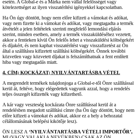
esetén. A Global-e és a Márka nem vállal felelősséget vagy
kötelezettséget az ilyen visszatérítési igényekkel kapcsolatban.
Ha Ön úgy döntött, hogy nem előre kifizeti a vámokat és adókat,
vagy nem fizette ki a vámokat és adókat, vagy megtagadta a termék
átvételét a jelen feltételek szerinti megfelelő lemondási eljárás
szerint, minden esetben, amely a termék visszaküldéséhez vezetett,
akkor a fentieken kívül Ön felelős lehet a visszaküldési költségekért
és díjakért, és nem kaphat visszatérítést vagy visszafizetést az Ön
által a szállításra kifizetett szállítási költségekért. Önnek további
közvetlen vagy közvetett díjakat is felszámíthatnak a fent említett
hiba vagy megtagadás miatt.
4. CÍM; KOCKÁZAT; NYILVÁNTARTÁSBA VÉTEL
A megrendelt termékek tulajdonjoga a Global-e-től Önre szállítással
kerül át, feltéve, hogy elégedettek vagyunk azzal, hogy a rendelés
teljes összegét kifizették vagy kifizethető.
A kár vagy veszteség kockázata Önre szállítással kerül át a
rendelésben megadott szállítási címre (ha Ön úgy döntött, hogy nem
előre kifizeti a vámokat és adókat, akkor ez a hely a behozatal
célállomásának belépési kikötője lesz).
ÖN LESZ A
‘NYILVÁNTARTÁSBA VÉTELI IMPORTŐR’,
MI (VAGY VALAKI A NEVÜKBEN) CSAK AZ ÖN