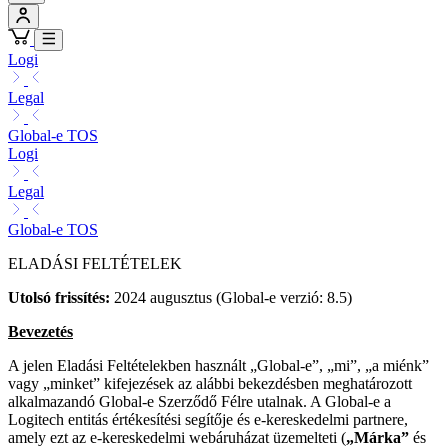
Logi
Legal
Global-e TOS
Logi
Legal
Global-e TOS
ELADÁSI FELTÉTELEK
Utolsó frissítés:
2024 augusztus (Global-e verzió: 8.5)
Bevezetés
A jelen Eladási Feltételekben használt „Global-e”, „mi”, „a miénk”
vagy „minket” kifejezések az alábbi bekezdésben meghatározott
alkalmazandó Global-e Szerződő Félre utalnak. A Global-e a
Logitech entitás értékesítési segítője és e-kereskedelmi partnere,
amely ezt az e-kereskedelmi webáruházat üzemelteti (
„Márka”
és