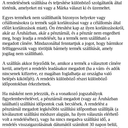
A rendelésének szállítása és teljesítése különböző szolgáltatók által
történik, amelyeket mi vagy a Márka választ ki és üzemeltet.
Egyes termékek nem szállíthatók bizonyos helyekre vagy
célállomásokra (a termék saját korlátozásai vagy a célállomás által
előírt korlátozások miatt). Ön értesítést kap az ilyen korlátozásokról,
akár az Áruházban, akár a pénztárnál, és a pénztár nem engedheti
meg, hogy leadja a rendelését, ha a termék nem szállítható a
megadott címére. Mindazonáltal fenntartjuk a jogot, hogy bármikor
felfüggesszük vagy töröljük bármely termék szállítását, amely
jogilag nem szállítható.
A szállítás akkor fejeződik be, amikor a termék a választott címére
kerül, amelyet a rendelés leadásakor megadott (ha a vám- és adók
nincsenek kifizetve, ez magában foglalhatja az országba való
belépés kikötőjét). A rendelés különböző részei különböző
időpontokban érkezhetnek.
Ha másként nem jelezzük, és a vonatkozó jogszabályok
figyelembevételével, a pénztárnál megadott (vagy az Áruházban
található) szállítási időpontok csak becslések. A rendelést a
pénztárnál megadott legkésőbbi szállítási időpontban szállítják (a
kiválasztott szállítási módszer alapján, ha ilyen választás elérhető
volt a rendeléséhez), vagy ha nincs megadva szállítási idő, a
rendelés visszaigazolásának dátumától számított 30 napon belül,