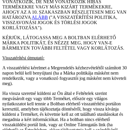
VONATKOZIK, DE NEM VONATKOZIK HIBÁS
TERMÉKEKRE VAGY MÁS KIZÁRT TERMÉKEKRE,
AHOGY AZ A 10. SZAKASZBAN RÉSZLETESEN MEG VAN
HATÁROZVA
ALÁBB
("A VISSZATÉRÍTÉSI POLITIKA,
VISSZAVONÁSI JOGOK ÉS TÖRLÉSI JOGOK
KORLÁTOZÁSA").
KÉRJÜK, LÁTOGASSA MEG A BOLTBAN ELÉRHETŐ
MÁRKA POLITIKÁT, ÉS NÉZZE MEG, HOGY VAN-E
BÁRMILYEN TOVÁBBI FELTÉTEL VAGY KORLÁTOZÁS.
Visszatérítési útmutató:
A visszatérítési kérelmet a Megrendelés kézhezvételétől számított 30
napon belül kell benyújtani (ha a Márka politikája másként nem
rendelkezik, vagy a vonatkozó fogyasztói jog másként nem követeli
meg).
Ha vissza szeretné küldeni az Ön által e Feltételek szerint
megvásárolt egy vagy több Terméket, először egy világos
nyilatkozatot kell tennie a Boltban elérhető visszatérítési portálon
keresztül, amelyben tájékoztatja döntéséről, hogy vissza kívánja
küldeni a Terméket, és követnie kell az ott található utasításokat és
megadnia a kért információkat. Ha a boltban nincs elérhető
visszaküldési portál link, vagy az Online Támogatás link (ha
elérhető) az Értesítésben, akkor tájékoztatnia kell a szándékáról,