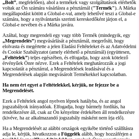
„Bolt”
, megfelelően), ahol a termékek vagy szolgáltatások elérhetők
voltak az Ön számára vásárlásra a pénztárnál (
"Termék"
). A Márka
megállapodást kötött a Global-e-val, amely lehetővé teszi a Global-e
számára, hogy a nyilvántartás szerinti kereskedőként járjon el, a
Global-e nevében és a Márka javára.
Azáltal, hogy megrendeli egy vagy több Termék (mindegyik, egy
„Megrendelés”
) megvásárlását a pénztárnál, megerősíti, hogy
elolvasta és megértette a jelen Eladási Feltételeket és az Adatvédelmi
és Cookie Szabályzatot (amely elérhető a pénztárnál) (együttesen,
„Feltételek”
) teljes egészében, és elfogadja, hogy azok kötelező
érvényűek Önre nézve. Ezek a Feltételek meghatározzák a jogi
kapcsolatát a pénztárral, a Megrendelések leadásával és a
Megrendelések alapján megvásárolt Termékekkel kapcsolatban.
Ha nem ért egyet a Feltételekkel, kérjük, ne fejezze be a
Megrendelését.
Ezek a Feltételek angol nyelven lépnek hatályba, és az angol
jogszabályok irányadóak. Elfogadja, hogy bármely fordítás, ha
rendelkezésre áll, csak az Ön kényelme érdekében áll rendelkezésre
(kivéve, ha az alkalmazandó jogszabály másként nem írja elő).
Ha a Megrendelését az alábbi országok egyikébe történő szállításra
adja le, kérjük, hivatkozzon a
Függelék
alább, hogy hozzáférjen a