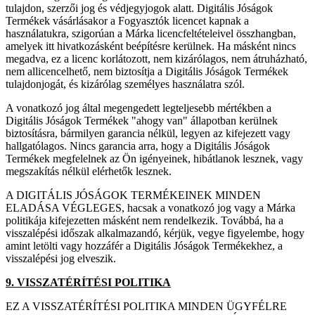
tulajdon, szerzői jog és védjegyjogok alatt. Digitális Jóságok
Termékek vásárlásakor a Fogyasztók licencet kapnak a
használatukra, szigorúan a Márka licencfeltételeivel összhangban,
amelyek itt hivatkozásként beépítésre kerülnek. Ha másként nincs
megadva, ez a licenc korlátozott, nem kizárólagos, nem átruházható,
nem allicencelhető, nem biztosítja a Digitális Jóságok Termékek
tulajdonjogát, és kizárólag személyes használatra szól.
A vonatkozó jog által megengedett legteljesebb mértékben a
Digitális Jóságok Termékek "ahogy van" állapotban kerülnek
biztosításra, bármilyen garancia nélkül, legyen az kifejezett vagy
hallgatólagos. Nincs garancia arra, hogy a Digitális Jóságok
Termékek megfelelnek az Ön igényeinek, hibátlanok lesznek, vagy
megszakítás nélkül elérhetők lesznek.
A DIGITÁLIS JÓSÁGOK TERMÉKEINEK MINDEN
ELADÁSA VÉGLEGES, hacsak a vonatkozó jog vagy a Márka
politikája kifejezetten másként nem rendelkezik. Továbbá, ha a
visszalépési időszak alkalmazandó, kérjük, vegye figyelembe, hogy
amint letölti vagy hozzáfér a Digitális Jóságok Termékekhez, a
visszalépési jog elveszik.
9. VISSZATÉRÍTÉSI POLITIKA
EZ A VISSZATÉRÍTÉSI POLITIKA MINDEN ÜGYFÉLRE