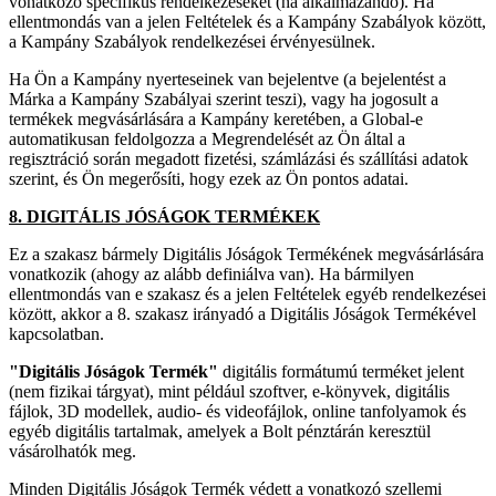
vonatkozó specifikus rendelkezéseket (ha alkalmazandó). Ha
ellentmondás van a jelen Feltételek és a Kampány Szabályok között,
a Kampány Szabályok rendelkezései érvényesülnek.
Ha Ön a Kampány nyerteseinek van bejelentve (a bejelentést a
Márka a Kampány Szabályai szerint teszi), vagy ha jogosult a
termékek megvásárlására a Kampány keretében, a Global-e
automatikusan feldolgozza a Megrendelését az Ön által a
regisztráció során megadott fizetési, számlázási és szállítási adatok
szerint, és Ön megerősíti, hogy ezek az Ön pontos adatai.
8. DIGITÁLIS JÓSÁGOK TERMÉKEK
Ez a szakasz bármely Digitális Jóságok Termékének megvásárlására
vonatkozik (ahogy az alább definiálva van). Ha bármilyen
ellentmondás van e szakasz és a jelen Feltételek egyéb rendelkezései
között, akkor a 8. szakasz irányadó a Digitális Jóságok Termékével
kapcsolatban.
"Digitális Jóságok Termék"
digitális formátumú terméket jelent
(nem fizikai tárgyat), mint például szoftver, e-könyvek, digitális
fájlok, 3D modellek, audio- és videofájlok, online tanfolyamok és
egyéb digitális tartalmak, amelyek a Bolt pénztárán keresztül
vásárolhatók meg.
Minden Digitális Jóságok Termék védett a vonatkozó szellemi