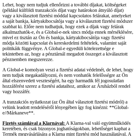
Lehet, hogy nem tudjuk ellenőrizni a további díjakat, költségeket
(például külföldi tranzakciós díjat vagy határokon átnyúló díjat)
vagy a kiválasztott fizetési móddal kapcsolatos felárakat, amelyeket
a saját bankja, kártyakibocsátója vagy a kiválasztott fizetési módszer
szabhat ki. Előre nem tudhatjuk, hogy ezek a díjak vagy felárak
alkalmazhatók-e, és a Global-e-nek sincs módja ennek mérséklésére,
mivel ez tisztán az Ön és bankja, kártyakibocsátója vagy fizetési
módja közötti kapcsolat és kereskedelmi feltételek, valamint saját
politikáik függvénye. A Global-e egyedüli kötelezettsége e
tekintetben az, hogy a pénztárnál megadott összeget a kiválasztott
pénznemben megszerezze.
A Global-e komolyan veszi a fizetési adatai védelmét, de lehet, hogy
nem tudjuk megakadályozni, és nem vonhatók felelősségre az Ön
által elszenvedett veszteségért, ha egy harmadik fél jogosulatlan
hozzáférést szerez a fizetési adataihoz, amikor az Áruházból rendel
vagy hozzáfér.
A tranzakciós nyilatkozat (az Ön által választott fizetési módról) a
velünk leadott rendeléséről lényegében így fog kinézni: **Global-
e//Márkaneve**.
Fizetés számlával a Klarnával:
A Klarna-val való együttműködés
keretében, és csak bizonyos joghatóságokban, lehetőséget kaphat a
Termék megvásárlására a Klarna mint fizetési mód használatával. A