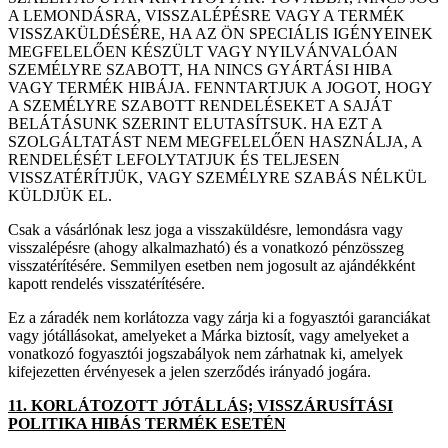
A LEMONDÁSRA, VISSZALÉPÉSRE VAGY A TERMÉK
VISSZAKÜLDÉSÉRE, HA AZ ÖN SPECIÁLIS IGÉNYEINEK
MEGFELELŐEN KÉSZÜLT VAGY NYILVÁNVALÓAN
SZEMÉLYRE SZABOTT, HA NINCS GYÁRTÁSI HIBA
VAGY TERMÉK HIBÁJA. FENNTARTJUK A JOGOT, HOGY
A SZEMÉLYRE SZABOTT RENDELÉSEKET A SAJÁT
BELÁTÁSUNK SZERINT ELUTASÍTSUK. HA EZT A
SZOLGÁLTATÁST NEM MEGFELELŐEN HASZNÁLJA, A
RENDELÉSÉT LEFOLYTATJUK ÉS TELJESEN
VISSZATÉRÍTJÜK, VAGY SZEMÉLYRE SZABÁS NÉLKÜL
KÜLDJÜK EL.
Csak a vásárlónak lesz joga a visszaküldésre, lemondásra vagy
visszalépésre (ahogy alkalmazható) és a vonatkozó pénzösszeg
visszatérítésére. Semmilyen esetben nem jogosult az ajándékként
kapott rendelés visszatérítésére.
Ez a záradék nem korlátozza vagy zárja ki a fogyasztói garanciákat
vagy jótállásokat, amelyeket a Márka biztosít, vagy amelyeket a
vonatkozó fogyasztói jogszabályok nem zárhatnak ki, amelyek
kifejezetten érvényesek a jelen szerződés irányadó jogára.
11. KORLÁTOZOTT JÓTÁLLÁS; VISSZÁRUSÍTÁSI
POLITIKA HIBÁS TERMÉK ESETÉN