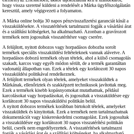
hogy vissza szeretné küldeni a rendelését a Márka ügyfélszolgálatán
keresztül, amely végigvezeti a folyamaton.
A Márka online boltja 30 napos pénzvisszafizetési garanciát kínál a
visszaküldésekre. A visszatérítések tartalmazni fogják a vásárlási árat
és a szállítási költségeket, ha alkalmazható. Azonban a gravírozott
termékek nem jogosultak visszatérítésre vagy cserére.
A felújított, nyitott dobozos vagy horpadásos dobozba sorolt
termékek speciális visszaküldési feltételeknek vannak alávetve. A
horpadásos dobozú termékek olyan tételek, ahol a külső csomagolás
szakadt, karcos vagy egyéb módon sérült, de a termék garantáltan
vadonatúj állapotban van. Ezek a tételek egy korlátozott 30 napos
visszaküldési politikával rendelkeznek.
A felújított termékek olyan tételek, amelyeket visszaküldtek a
Márkának, ellenőriztek és szakképzett technikusok javítottak meg.
Ezek a termékek kisebb kopásnyomokat mutathatnak, például
karcolásokat vagy horpadásokat, és jogosultak a visszaküldésre egy
korlátozott 30 napos visszaküldési politikán belül.
A nyitott dobozos termékek korábban birtokolt tételek, amelyeket
visszaküldtek és kinyitottak. Ezek a termékek nem tartalmazhatnak
dokumentációt vagy kiskereskedelmi csomagolást. Ezek jogosultak
a visszaküldésre egy korlátozott 30 napos visszatérítési politikán
belül, cserék nem engedélyezettek. A visszatérítések tartalmazni
fogják a vásárlási árat és a szállítási költségeket, ha alkalmazható.