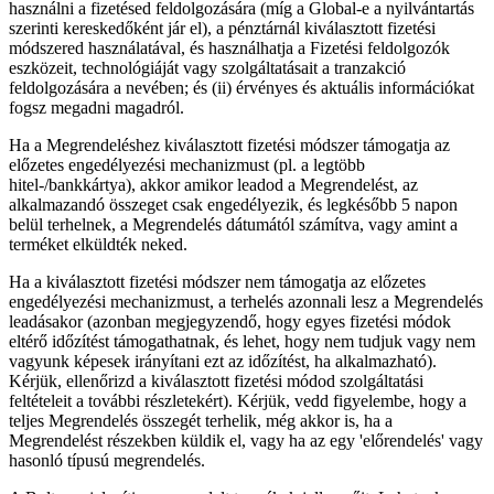
használni a fizetésed feldolgozására (míg a Global-e a nyilvántartás
szerinti kereskedőként jár el), a pénztárnál kiválasztott fizetési
módszered használatával, és használhatja a Fizetési feldolgozók
eszközeit, technológiáját vagy szolgáltatásait a tranzakció
feldolgozására a nevében; és (ii) érvényes és aktuális információkat
fogsz megadni magadról.
Ha a Megrendeléshez kiválasztott fizetési módszer támogatja az
előzetes engedélyezési mechanizmust (pl. a legtöbb
hitel-/bankkártya), akkor amikor leadod a Megrendelést, az
alkalmazandó összeget csak engedélyezik, és legkésőbb 5 napon
belül terhelnek, a Megrendelés dátumától számítva, vagy amint a
terméket elküldték neked.
Ha a kiválasztott fizetési módszer nem támogatja az előzetes
engedélyezési mechanizmust, a terhelés azonnali lesz a Megrendelés
leadásakor (azonban megjegyzendő, hogy egyes fizetési módok
eltérő időzítést támogathatnak, és lehet, hogy nem tudjuk vagy nem
vagyunk képesek irányítani ezt az időzítést, ha alkalmazható).
Kérjük, ellenőrizd a kiválasztott fizetési módod szolgáltatási
feltételeit a további részletekért). Kérjük, vedd figyelembe, hogy a
teljes Megrendelés összegét terhelik, még akkor is, ha a
Megrendelést részekben küldik el, vagy ha az egy 'előrendelés' vagy
hasonló típusú megrendelés.