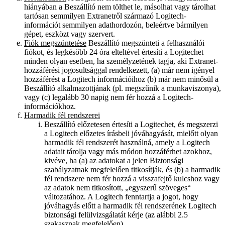
hiányában a Beszállító nem tölthet le, másolhat vagy tárolhat
tartósan semmilyen Extranetről származó Logitech-
információt semmilyen adathordozón, beleértve bármilyen
gépet, eszközt vagy szervert.
Fiók megszüntetése
Beszállító megszünteti a felhasználói
fiókot, és legkésőbb 24 óra elteltével értesíti a Logitechet
minden olyan esetben, ha személyzetének tagja, aki Extranet-
hozzáférési jogosultsággal rendelkezett, (a) már nem igényel
hozzáférést a Logitech információihoz (b) már nem minősül a
Beszállító alkalmazottjának (pl. megszűnik a munkaviszonya),
vagy (c) legalább 30 napig nem fér hozzá a Logitech-
információkhoz.
Harmadik fél rendszerei
Beszállító előzetesen értesíti a Logitechet, és megszerzi
a Logitech előzetes írásbeli jóváhagyását, mielőtt olyan
harmadik fél rendszerét használná, amely a Logitech
adatait tárolja vagy más módon hozzáférhet azokhoz,
kivéve, ha (a) az adatokat a jelen Biztonsági
szabályzatnak megfelelően titkosítják, és (b) a harmadik
fél rendszere nem fér hozzá a visszafejtő kulcshoz vagy
az adatok nem titkosított, „egyszerű szöveges“
változatához. A Logitech fenntartja a jogot, hogy
jóváhagyás előtt a harmadik fél rendszerének Logitech
biztonsági felülvizsgálatát kérje (az alábbi 2.5
szakasznak megfelelően).