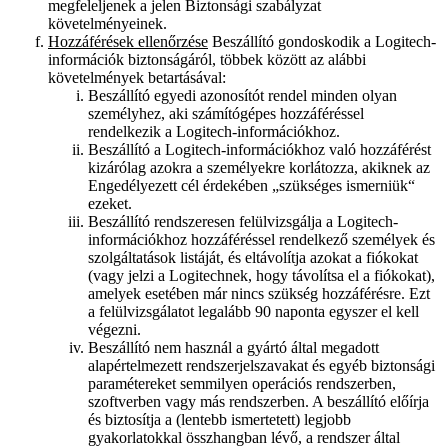
megfeleljenek a jelen Biztonsági szabályzat
követelményeinek.
Hozzáférések ellenőrzése
Beszállító gondoskodik a Logitech-
információk biztonságáról, többek között az alábbi
követelmények betartásával:
Beszállító egyedi azonosítót rendel minden olyan
személyhez, aki számítógépes hozzáféréssel
rendelkezik a Logitech-információkhoz.
Beszállító a Logitech-információkhoz való hozzáférést
kizárólag azokra a személyekre korlátozza, akiknek az
Engedélyezett cél érdekében „szükséges ismerniük“
ezeket.
Beszállító rendszeresen felülvizsgálja a Logitech-
információkhoz hozzáféréssel rendelkező személyek és
szolgáltatások listáját, és eltávolítja azokat a fiókokat
(vagy jelzi a Logitechnek, hogy távolítsa el a fiókokat),
amelyek esetében már nincs szükség hozzáférésre. Ezt
a felülvizsgálatot legalább 90 naponta egyszer el kell
végezni.
Beszállító nem használ a gyártó által megadott
alapértelmezett rendszerjelszavakat és egyéb biztonsági
paramétereket semmilyen operációs rendszerben,
szoftverben vagy más rendszerben. A beszállító előírja
és biztosítja a (lentebb ismertetett) legjobb
gyakorlatokkal összhangban lévő, a rendszer által