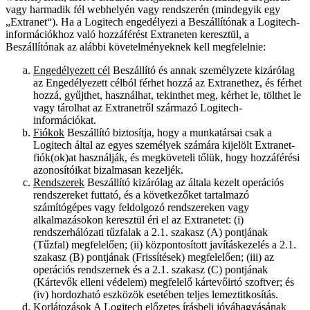
vagy harmadik fél webhelyén vagy rendszerén (mindegyik egy
„Extranet“). Ha a Logitech engedélyezi a Beszállítónak a Logitech-
információkhoz való hozzáférést Extraneten keresztül, a
Beszállítónak az alábbi követelményeknek kell megfelelnie:
Engedélyezett cél
Beszállító és annak személyzete kizárólag
az Engedélyezett célból férhet hozzá az Extranethez, és férhet
hozzá, gyűjthet, használhat, tekinthet meg, kérhet le, tölthet le
vagy tárolhat az Extranetről származó Logitech-
információkat.
Fiókok
Beszállító biztosítja, hogy a munkatársai csak a
Logitech által az egyes személyek számára kijelölt Extranet-
fiók(ok)at használják, és megköveteli tőlük, hogy hozzáférési
azonosítóikat bizalmasan kezeljék.
Rendszerek
Beszállító kizárólag az általa kezelt operációs
rendszereket futtató, és a következőket tartalmazó
számítógépes vagy feldolgozó rendszereken vagy
alkalmazásokon keresztül éri el az Extranetet: (i)
rendszerhálózati tűzfalak a 2.1. szakasz (A) pontjának
(Tűzfal) megfelelően; (ii) központosított javításkezelés a 2.1.
szakasz (B) pontjának (Frissítések) megfelelően; (iii) az
operációs rendszernek és a 2.1. szakasz (C) pontjának
(Kártevők elleni védelem) megfelelő kártevőirtó szoftver; és
(iv) hordozható eszközök esetében teljes lemeztitkosítás.
Korlátozások
A Logitech előzetes írásbeli jóváhagyásának