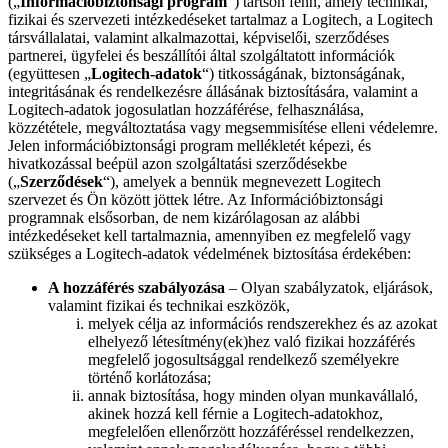
(„
Információbiztonsági program
“) tartson fenn, amely technikai,
fizikai és szervezeti intézkedéseket tartalmaz a Logitech, a Logitech
társvállalatai, valamint alkalmazottai, képviselői, szerződéses
partnerei, ügyfelei és beszállítói által szolgáltatott információk
(együttesen „
Logitech-adatok
“) titkosságának, biztonságának,
integritásának és rendelkezésre állásának biztosítására, valamint a
Logitech-adatok jogosulatlan hozzáférése, felhasználása,
közzététele, megváltoztatása vagy megsemmisítése elleni védelemre.
Jelen információbiztonsági program mellékletét képezi, és
hivatkozással beépül azon szolgáltatási szerződésekbe
(„
Szerződések
“), amelyek a bennük megnevezett Logitech
szervezet és Ön között jöttek létre. Az Információbiztonsági
programnak elsősorban, de nem kizárólagosan az alábbi
intézkedéseket kell tartalmaznia, amennyiben ez megfelelő vagy
szükséges a Logitech-adatok védelmének biztosítása érdekében:
A hozzáférés szabályozása
– Olyan szabályzatok, eljárások,
valamint fizikai és technikai eszközök,
melyek célja az információs rendszerekhez és az azokat
elhelyező létesítmény(ek)hez való fizikai hozzáférés
megfelelő jogosultsággal rendelkező személyekre
történő korlátozása;
annak biztosítása, hogy minden olyan munkavállaló,
akinek hozzá kell férnie a Logitech-adatokhoz,
megfelelően ellenőrzött hozzáféréssel rendelkezzen,