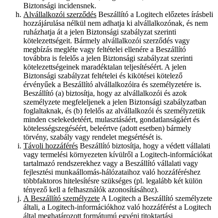
Biztonsági incidensnek.
Alvállalkozói szerződés
Beszállító a Logitech előzetes írásbeli
hozzájárulása nélkül nem adhatja ki alvállalkozónak, és nem
ruházhatja át a jelen Biztonsági szabályzat szerinti
kötelezettségeit. Bármely alvállalkozói szerződés vagy
megbízás megléte vagy feltételei ellenére a Beszállító
továbbra is felelős a jelen Biztonsági szabályzat szerinti
kötelezettségeinek maradéktalan teljesítéséért. A jelen
Biztonsági szabályzat feltételei és kikötései kötelező
érvényűek a Beszállító alvállalkozóira és személyzetére is.
Beszállító (a) biztosítja, hogy az alvállalkozói és azok
személyzete megfeleljenek a jelen Biztonsági szabályzatban
foglaltaknak, és (b) felelős az alvállalkozói és személyzetük
minden cselekedetéért, mulasztásáért, gondatlanságáért és
kötelességszegéséért, beleértve (adott esetben) bármely
törvény, szabály vagy rendelet megsértését is.
Távoli hozzáférés
Beszállító biztosítja, hogy a védett vállalati
vagy termelési környezeten kívülről a Logitech-információkat
tartalmazó rendszerekhez vagy a Beszállító vállalati vagy
fejlesztési munkaállomás-hálózataihoz való hozzáféréshez
többfaktoros hitelesítésre szükséges (pl. legalább két külön
tényező kell a felhasználók azonosításához).
A Beszállító személyzete
A Logitech a Beszállító személyzete
általi, a Logitech-információkhoz való hozzáférést a Logitech
által meghatározott formátumú egyéni titoktartási