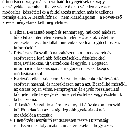
érintő ismert vagy reálisan várható fenyegetésekkel vagy
veszélyekkel szemben, illetve védje őket a véletlen elvesztés,
módosítás, közzététel és a feldolgozás minden más jogellenes
formája ellen. A Beszállítónak – nem kizárólagosan – a következő
követelményeknek kell megfelelnie:
Tűzfal
Beszállító telepít és fenntart egy működő hálózati
tűzfalat az interneten keresztül elérhető adatok védelme
érdekében, és a tűzfallal mindenkor védi a Logitech összes
információját.
Frissítések
Beszállító naprakészen tartja rendszereit és
szoftvereit a legújabb fejlesztésekkel, frissítésekkel,
hibajavításokkal, új verziókkal és egyéb, a Logitech-
információk biztonságának megőrzéséhez szükséges
módosításokkal.
Kártevők elleni védelem
Beszállító mindenkor kártevőirtó
szoftvert használ, és naprakészen tartja azt. Beszállító mérsékli
az összes olyan vírus, kémprogram és egyéb rosszindulatú
kód jelentette fenyegetést, amelyet észleltek vagy észlelniük
kellett volna.
Titkosítás
Beszállító a tárolt és a nyílt hálózatokon keresztül
küldött adatokat az iparági legjobb gyakorlatoknak
megfelelően titkosítja.
Ellenőrzés
Beszállító rendszeresen teszteli biztonsági
rendszereit és folyamatait annak érdekében, hogy azok