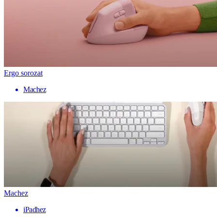
Ergo sorozat
Machez
Machez
iPadhez