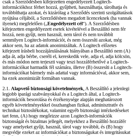
csak a Szerződésben kifejezetten engedélyezett Logitech-
információkhoz férhet hozzá, gyűjtheti, használhatja, tárolhatja és
továbbíthatja azokat, és kizárólag a Szerződés szerinti szolgáltatások
nyújtása céljából, a Szerződésben megadott licenceknek (ha vannak
ilyenek) megfelelően („
Engedélyezett cél
“). A Szerződésben
kifejezetten engedélyezett esetek kivételével a Beszállító nem fér
hozzá, nem gyűjt, nem használ, nem tárol és nem továbbít
semmilyen Logitech-információt, és nem összesíti azokat, még
akkor sem, ha az adatok anonimizáltak. A Logitech előzetes
kifejezett írásbeli hozzájárulásának hiányában a Beszállító nem (A)
adja át, adja bérbe, cseréli el, kereskedik vele, adja el, adja kölcsön,
és más módon nem terjeszti vagy teszi hozzáférhetővé a Logitech-
információkat harmadik fél számára, illetve (B) összesíti a Logitech-
információkat bármely más adattal vagy információval, akkor sem,
ha ezek anonimizált formában vannak.
2.1.
Alapvető biztonsági követelmények
.
A Beszállító a jelenlegi
legjobb iparági szabványokkal és a Logitech által, a Logitech-
információk besorolása és érzékenysége alapján meghatározott
egyéb követelményekkel összhangban fizikai, adminisztratív és
technikai biztosítékokat, valamint egyéb biztonsági intézkedéseket
tart fenn, (A) hogy megőrizze azon Logitech-információk
biztonságát és bizalmas jellegét, melyekhez a Beszállító hozzáfér
vagy amelyeket gyűjt, használ, tárol vagy továbbít, és (B) hogy
megvédje ezeket az információkat a biztonságukat és integritásukat