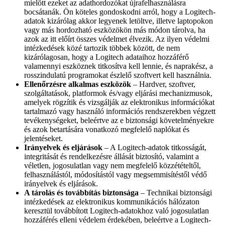
mielőtt ezeket az adathordozókat újrafelhasználásra
bocsátanák. Ön köteles gondoskodni arról, hogy a Logitech-
adatok kizárólag akkor legyenek letöltve, illetve laptopokon
vagy más hordozható eszközökön más módon tárolva, ha
azok az itt előírt összes védelmet élvezik. Az ilyen védelmi
intézkedések közé tartozik többek között, de nem
kizárólagosan, hogy a Logitech adataihoz hozzáférő
valamennyi eszköznek titkosítva kell lennie, és naprakész, a
rosszindulatú programokat észlelő szoftvert kell használnia.
Ellenőrzésre alkalmas eszközök
– Hardver, szoftver,
szolgáltatások, platformok és/vagy eljárási mechanizmusok,
amelyek rögzítik és vizsgálják az elektronikus információkat
tartalmazó vagy használó információs rendszerekben végzett
tevékenységeket, beleértve az e biztonsági követelményekre
és azok betartására vonatkozó megfelelő naplókat és
jelentéseket.
Irányelvek és eljárások
– A Logitech-adatok titkosságát,
integritását és rendelkezésre állását biztosító, valamint a
véletlen, jogosulatlan vagy nem megfelelő közzétételtől,
felhasználástól, módosítástól vagy megsemmisítéstől védő
irányelvek és eljárások.
A tárolás és továbbítás biztonsága
– Technikai biztonsági
intézkedések az elektronikus kommunikációs hálózaton
keresztül továbbított Logitech-adatokhoz való jogosulatlan
hozzáférés elleni védelem érdekében, beleértve a Logitech-