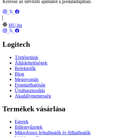
Keresse az üdvözlő ajánlatot a postaládájában.
HU,hu
Logitech
Történetünk
Álláslehetőségek
Befektetők
Blog
Megnyomás
Fenntarthatóság
Újrahasznosítás
Akadálymentesség
Termékek vásárlása
Egerek
Billentyűzetek
Mikrofonos fejhallgatók és fülhallgatók