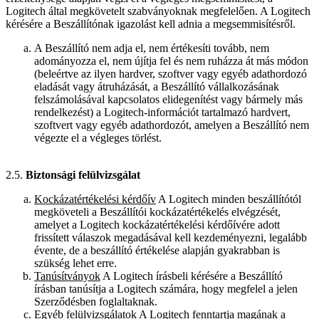
Logitech által megkövetelt szabványoknak megfelelően. A Logitech
kérésére a Beszállítónak igazolást kell adnia a megsemmisítésről.
A Beszállító nem adja el, nem értékesíti tovább, nem
adományozza el, nem újítja fel és nem ruházza át más módon
(beleértve az ilyen hardver, szoftver vagy egyéb adathordozó
eladását vagy átruházását, a Beszállító vállalkozásának
felszámolásával kapcsolatos elidegenítést vagy bármely más
rendelkezést) a Logitech-információt tartalmazó hardvert,
szoftvert vagy egyéb adathordozót, amelyen a Beszállító nem
végezte el a végleges törlést.
2.5.
Biztonsági felülvizsgálat
Kockázatértékelési kérdőív
A Logitech minden beszállítótól
megköveteli a Beszállítói kockázatértékelés elvégzését,
amelyet a Logitech kockázatértékelési kérdőívére adott
frissített válaszok megadásával kell kezdeményezni, legalább
évente, de a beszállító értékelése alapján gyakrabban is
szükség lehet erre.
Tanúsítványok
A Logitech írásbeli kérésére a Beszállító
írásban tanúsítja a Logitech számára, hogy megfelel a jelen
Szerződésben foglaltaknak.
Egyéb felülvizsgálatok
A Logitech fenntartja magának a