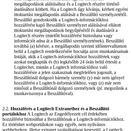
megállapodások aláírásához és a Logitech részére történő
átadásához kötheti. Ha a Logitech úgy kívánja, kérheti egyéni
titoktartási megállapodás aláírását a Beszállító személyzetétől.
Beszállító gondoskodik a Logitech-információkhoz
hozzáférést kapó Beszállítói személyzet aláírásával ellátott
titoktartási megállapodások begyűjtéséről és átadásáról a
Logitech részére (mielőtt hozzáférést biztosítana vagy
információt adna át a Beszállító személyzetének). Beszállító
továbbá (a) kérésre, a megállapodás szerinti időintervallumon
belül a Logitech rendelkezésére bocsátja azon munkatársainak
listáját, akik a Logitech-információkhoz hozzáfértek vagy
azokat megkapták és (b) legkésőbb 24 órán belül értesíti a
Logitechet, miután a Logitech információihoz való
hozzáférésre a jelen szakasznak megfelelően jogosult, a
Beszállítónál dolgozó bármely személy (y) már nem igényel
hozzáférést a Logitech-információkhoz, vagy (z) már nem
minősül a Beszállítónál dolgozó személynek (pl. megszűnik a
munkaviszonya a Beszállítóval).
2.2.
Hozzáférés a Logitech Extranethez és a Beszállítói
portálokhoz
A Logitech az Engedélyezett cél érdekében
hozzáférést biztosíthat a Beszállítónak a Logitech-információkhoz.
Ez történhet webportálokon vagy egyéb, nem nyilvános
webhelyeken, illetve extranet szolgáltatáson keresztül, a Logitech