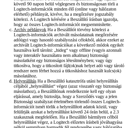
követő 90 napon belül véglegesen és biztonságosan törli a
Logitech-információk minden élő (online vagy hálózaton
elérhető) példányát, kivéve, ha a megőrzésre jogszabály
kötelezi. A Logitech kérésére a Beszállító írásban igazolja,
hogy az összes Logitech-információt megsemmisítette.
Archív példányok
Ha a Beszállítót törvény kötelezi a
Logitech-információk archivált másolatainak megőrzésére
adóügyi vagy hasonló szabályozási célokból, akkor ezeket az
archivált Logitech-információkat a következő módok egyikét
használva kell tárolni: „hideg“ vagy offline (vagyis azonnali
vagy interaktív használatra nem alkalmas) biztonsági
másolatként egy biztonságos létesítményben; vagy úgy
titkosítva, hogy a titkosított fájl(ok)nak helyet adó vagy tároló
rendszer nem férhet hozzá a titkosításhoz használt kulcs(ok)
másolatához.
Helyreállítás
Ha a Beszállító katasztrófa utáni helyreállítás
céljából „helyreállítást“ végez (azaz visszatér egy biztonsági
másolathoz), a Beszállítónak rendelkeznie kell egy olyan
eljárással, amely biztosítja, hogy a Szerződés vagy a jelen
Biztonsági szabályzat értelmében törlendő összes Logitech-
információt ismét törlik a helyreállított adatok közül, vagy
felülírják azokat a helyreállítást követő 24 órán belül, a 2.3
szakasznak megfelelően. Ha a Beszállító bármilyen célból
helyreállítást végez, a Logitech előzetes írásbeli jóváhagyása
nélkül semmilyen harmadik fél rendszerébe vagy hálózatába