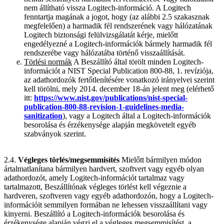
nem állítható vissza Logitech-információ. A Logitech
fenntartja magának a jogot, hogy (az alábbi 2.5 szakasznak
megfelelően) a harmadik fél rendszerének vagy hálózatának
Logitech biztonsági felülvizsgálatát kérje, mielőtt
engedélyezné a Logitech-információk bármely harmadik fél
rendszerébe vagy hálózatába történő visszaállítását.
Törlési normák
A Beszállító által törölt minden Logitech-
információt a NIST Special Publication 800-88, 1. revíziója,
az adathordozók fertőtlenítésére vonatkozó irányelvei szerint
kell törölni, mely 2014. december 18-án jelent meg (elérhető
itt:
https://www.nist.gov/publications/nist-special-
publication-800-88-revision-1-guidelines-media-
sanitization
), vagy a Logitech által a Logitech-információk
besorolása és érzékenysége alapján megkövetelt egyéb
szabványok szerint.
2.4.
Végleges törlés/megsemmisítés
Mielőtt bármilyen módon
ártalmatlanítana bármilyen hardvert, szoftvert vagy egyéb olyan
adathordozót, amely Logitech-információt tartalmaz vagy
tartalmazott, Beszállítónak végleges törlést kell végeznie a
hardveren, szoftveren vagy egyéb adathordozón, hogy a Logitech-
információit semmilyen formában ne lehessen visszaállítani vagy
kinyerni. Beszállító a Logitech-információk besorolása és
érzékenysége alapján végzi el a végleges megsemmisítést, a