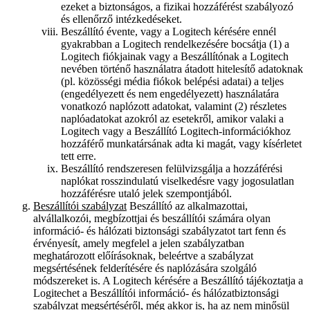
ezeket a biztonságos, a fizikai hozzáférést szabályozó
és ellenőrző intézkedéseket.
Beszállító évente, vagy a Logitech kérésére ennél
gyakrabban a Logitech rendelkezésére bocsátja (1) a
Logitech fiókjainak vagy a Beszállítónak a Logitech
nevében történő használatra átadott hitelesítő adatoknak
(pl. közösségi média fiókok belépési adatai) a teljes
(engedélyezett és nem engedélyezett) használatára
vonatkozó naplózott adatokat, valamint (2) részletes
naplóadatokat azokról az esetekről, amikor valaki a
Logitech vagy a Beszállító Logitech-információkhoz
hozzáférő munkatársának adta ki magát, vagy kísérletet
tett erre.
Beszállító rendszeresen felülvizsgálja a hozzáférési
naplókat rosszindulatú viselkedésre vagy jogosulatlan
hozzáférésre utaló jelek szempontjából.
Beszállítói szabályzat
Beszállító az alkalmazottai,
alvállalkozói, megbízottjai és beszállítói számára olyan
információ- és hálózati biztonsági szabályzatot tart fenn és
érvényesít, amely megfelel a jelen szabályzatban
meghatározott előírásoknak, beleértve a szabályzat
megsértésének felderítésére és naplózására szolgáló
módszereket is. A Logitech kérésére a Beszállító tájékoztatja a
Logitechet a Beszállítói információ- és hálózatbiztonsági
szabályzat megsértéséről, még akkor is, ha az nem minősül