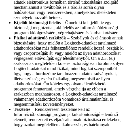
adatok elektronikus formában történő titkosítására szolgáló
mechanizmust a továbbítás és a tárolás során olyan
hálózatokon vagy rendszerekben, amelyekhez illetéktelen
személyek hozzáférhetnek.
Kijelölt biztonsági felelős
– Önnek ki kell jelölnie egy
biztonsági megbízottat, aki felelős az Információbiztonsági
program kidolgozásáért, végrehajtásáért és karbantartásáért.
Fizikai adattároló eszközök
– Szabályok és eljárások annak
biztosítására, hogy mielőtt a Logitech-adatokat tartalmazó
adathordozókat más felhasználóhoz rendelik hozzá, osztják ki
vagy csoportosítják át, vagy mielőtt az ilyen adathordozókat
véglegesen eltávolítják egy létesítményből, Ön a 2.3. (e.)
szakasznak megfelelően köteles biztonságosan törölni az ilyen
Logitech-adatokat mind fizikai, mind logikai szempontból
úgy, hogy a hordozó ne tartalmazzon adatmaradványokat,
illetve szükség esetén fizikailag megsemmisíti az ilyen
adathordozókat. Ön köteles egy olyan ellenőrizhető
programot fenntartani, amely végrehajtja az ebben a
szakaszban meghatározott, a Logitech-adatokat tartalmazó
valamennyi adathordozóra vonatkozó ártalmatlanítási és
megsemmisítési követelményeket.
Tesztelés
– Rendszeresen tesztelnie kell az
Információbiztonsági programja kulcsfontosságú ellenőrző
elemeit, rendszereit és eljárásait annak biztosítása érdekében,
hogy azokat megfelelően alkalmazzák, és hatékonyak