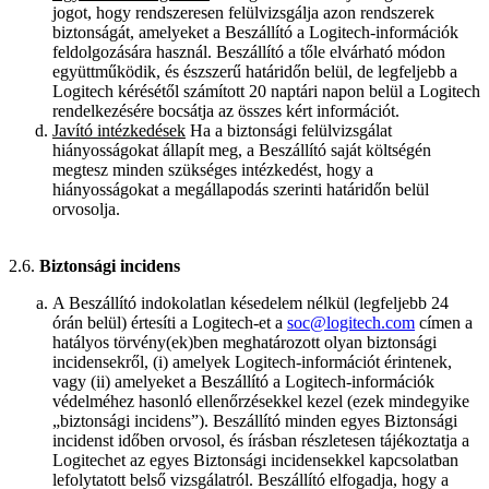
jogot, hogy rendszeresen felülvizsgálja azon rendszerek
biztonságát, amelyeket a Beszállító a Logitech-információk
feldolgozására használ. Beszállító a tőle elvárható módon
együttműködik, és észszerű határidőn belül, de legfeljebb a
Logitech kérésétől számított 20 naptári napon belül a Logitech
rendelkezésére bocsátja az összes kért információt.
Javító intézkedések
Ha a biztonsági felülvizsgálat
hiányosságokat állapít meg, a Beszállító saját költségén
megtesz minden szükséges intézkedést, hogy a
hiányosságokat a megállapodás szerinti határidőn belül
orvosolja.
2.6.
Biztonsági incidens
A Beszállító indokolatlan késedelem nélkül (legfeljebb 24
órán belül) értesíti a Logitech-et a
soc@logitech.com
címen a
hatályos törvény(ek)ben meghatározott olyan biztonsági
incidensekről, (i) amelyek Logitech-információt érintenek,
vagy (ii) amelyeket a Beszállító a Logitech-információk
védelméhez hasonló ellenőrzésekkel kezel (ezek mindegyike
„biztonsági incidens”). Beszállító minden egyes Biztonsági
incidenst időben orvosol, és írásban részletesen tájékoztatja a
Logitechet az egyes Biztonsági incidensekkel kapcsolatban
lefolytatott belső vizsgálatról. Beszállító elfogadja, hogy a