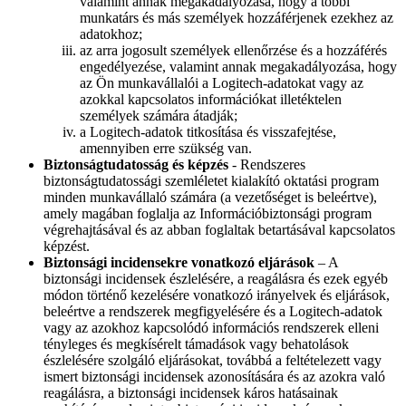
valamint annak megakadályozása, hogy a többi
munkatárs és más személyek hozzáférjenek ezekhez az
adatokhoz;
az arra jogosult személyek ellenőrzése és a hozzáférés
engedélyezése, valamint annak megakadályozása, hogy
az Ön munkavállalói a Logitech-adatokat vagy az
azokkal kapcsolatos információkat illetéktelen
személyek számára átadják;
a Logitech-adatok titkosítása és visszafejtése,
amennyiben erre szükség van.
Biztonságtudatosság és képzés
- Rendszeres
biztonságtudatossági szemléletet kialakító oktatási program
minden munkavállaló számára (a vezetőséget is beleértve),
amely magában foglalja az Információbiztonsági program
végrehajtásával és az abban foglaltak betartásával kapcsolatos
képzést.
Biztonsági incidensekre vonatkozó eljárások
– A
biztonsági incidensek észlelésére, a reagálásra és ezek egyéb
módon történő kezelésére vonatkozó irányelvek és eljárások,
beleértve a rendszerek megfigyelésére és a Logitech-adatok
vagy az azokhoz kapcsolódó információs rendszerek elleni
tényleges és megkísérelt támadások vagy behatolások
észlelésére szolgáló eljárásokat, továbbá a feltételezett vagy
ismert biztonsági incidensek azonosítására és az azokra való
reagálásra, a biztonsági incidensek káros hatásainak