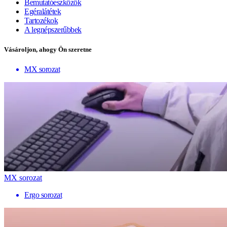
Bemutatóeszközök
Egéralátétek
Tartozékok
A legnépszerűbbek
Vásároljon, ahogy Ön szeretne
MX sorozat
MX sorozat
Ergo sorozat