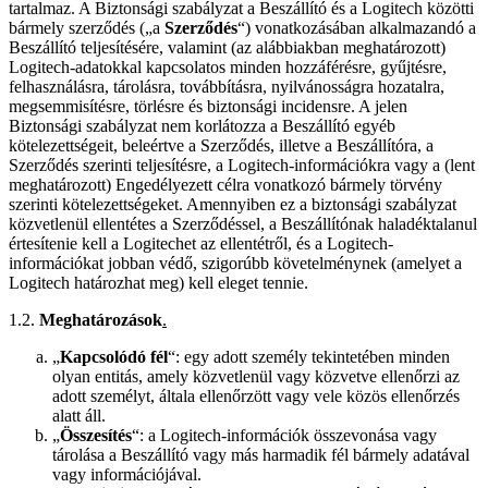
tartalmaz. A Biztonsági szabályzat a Beszállító és a Logitech közötti
bármely szerződés („a
Szerződés
“) vonatkozásában alkalmazandó a
Beszállító teljesítésére, valamint (az alábbiakban meghatározott)
Logitech-adatokkal kapcsolatos minden hozzáférésre, gyűjtésre,
felhasználásra, tárolásra, továbbításra, nyilvánosságra hozatalra,
megsemmisítésre, törlésre és biztonsági incidensre. A jelen
Biztonsági szabályzat nem korlátozza a Beszállító egyéb
kötelezettségeit, beleértve a Szerződés, illetve a Beszállítóra, a
Szerződés szerinti teljesítésre, a Logitech-információkra vagy a (lent
meghatározott) Engedélyezett célra vonatkozó bármely törvény
szerinti kötelezettségeket. Amennyiben ez a biztonsági szabályzat
közvetlenül ellentétes a Szerződéssel, a Beszállítónak haladéktalanul
értesítenie kell a Logitechet az ellentétről, és a Logitech-
információkat jobban védő, szigorúbb követelménynek (amelyet a
Logitech határozhat meg) kell eleget tennie.
1.2.
Meghatározások
.
„
Kapcsolódó fél
“: egy adott személy tekintetében minden
olyan entitás, amely közvetlenül vagy közvetve ellenőrzi az
adott személyt, általa ellenőrzött vagy vele közös ellenőrzés
alatt áll.
„
Összesítés
“: a Logitech-információk összevonása vagy
tárolása a Beszállító vagy más harmadik fél bármely adatával
vagy információjával.