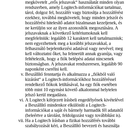
megkövetelt „erős jelszavak“ használatát minden olyan
rendszerben, amely Logitech-információkat tartalmaz,
tárol, dolgoz fel, hozzáfér vagy biztosítja a hozzáférést
ezekhez, továbbá megköveteli, hogy minden jelszót és
hozzáférési hitelesítő adatot bizalmasan kezeljenek, és
ne kerüljön sor az ilyen azonosítók megosztására. A
jelszavaknak a következő kritériumoknak kell
megfelelniük: legalább 12 karaktert kell tartalmazniuk;
nem egyezhetnek meg a korábbi jelszavakkal, a
felhasználó bejelentkezési adatával vagy nevével; meg
kell változtatni őket, ha felmerült annak gyanúja, vagy
feltételezik, hogy a fiók belépési adatai nincsenek
biztonságban. A jelszavakat rendszeresen, legalább 90
naponként cserélni kell.
Beszállító fenntartja és alkalmazza a „fiókból való
kizárást“ a Logitech-információkhoz hozzáféréssel
rendelkező fiókok letiltásával, ha egy fiók esetében
több mint 10 egymást követő alkalommal helytelen
jelszó kerül megadásra.
A Logitech kifejezett írásbeli engedélyének kivételével
a Beszállító mindenkor elkülöníti a Logitech-
információkat a saját és bármely harmadik fél adataitól
(beleértve a tárolást, feldolgozást vagy továbbítást is).
Ha a Logitech írásban a fizikai hozzáférés további
szabályozását kéri, a Beszállító bevezeti és használja