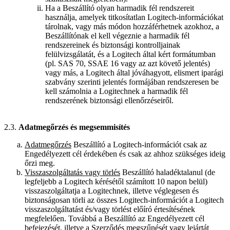
Ha a Beszállító olyan harmadik fél rendszereit
használja, amelyek titkosítatlan Logitech-információkat
tárolnak, vagy más módon hozzáférhetnek azokhoz, a
Beszállítónak el kell végeznie a harmadik fél
rendszereinek és biztonsági kontrolljainak
felülvizsgálatát, és a Logitech által kért formátumban
(pl. SAS 70, SSAE 16 vagy az azt követő jelentés)
vagy más, a Logitech által jóváhagyott, elismert iparági
szabvány szerinti jelentés formájában rendszeresen be
kell számolnia a Logitechnek a harmadik fél
rendszerének biztonsági ellenőrzéseiről.
2.3.
Adatmegőrzés és megsemmisítés
Adatmegőrzés
Beszállító a Logitech-információt csak az
Engedélyezett cél érdekében és csak az ahhoz szükséges ideig
őrzi meg.
Visszaszolgáltatás vagy törlés
Beszállító haladéktalanul (de
legfeljebb a Logitech kérésétől számított 10 napon belül)
visszaszolgáltatja a Logitechnek, illetve véglegesen és
biztonságosan törli az összes Logitech-információt a Logitech
visszaszolgáltatást és/vagy törlést előíró értesítésének
megfelelően. Továbbá a Beszállító az Engedélyezett cél
befejezését, illetve a Szerződés megszűnését vagy lejártát