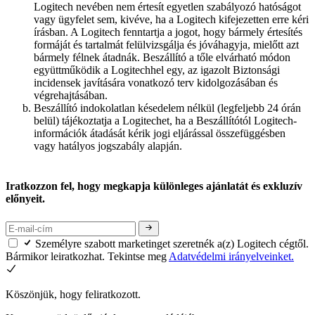
Logitech nevében nem értesít egyetlen szabályozó hatóságot
vagy ügyfelet sem, kivéve, ha a Logitech kifejezetten erre kéri
írásban. A Logitech fenntartja a jogot, hogy bármely értesítés
formáját és tartalmát felülvizsgálja és jóváhagyja, mielőtt azt
bármely félnek átadnák. Beszállító a tőle elvárható módon
együttműködik a Logitechhel egy, az igazolt Biztonsági
incidensek javítására vonatkozó terv kidolgozásában és
végrehajtásában.
Beszállító indokolatlan késedelem nélkül (legfeljebb 24 órán
belül) tájékoztatja a Logitechet, ha a Beszállítótól Logitech-
információk átadását kérik jogi eljárással összefüggésben
vagy hatályos jogszabály alapján.
Iratkozzon fel, hogy megkapja különleges ajánlatát és exkluzív
előnyeit.
Személyre szabott marketinget szeretnék a(z) Logitech cégtől.
Bármikor leiratkozhat. Tekintse meg
Adatvédelmi irányelveinket.
Köszönjük, hogy feliratkozott.