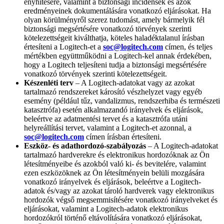
enyhítésére, valamint a biztonsági incidensek és azok
eredményeinek dokumentálására vonatkozó eljárásokat. Ha
olyan körülményről szerez tudomást, amely bármelyik fél
biztonsági megsértésére vonatkozó törvények szerinti
kötelezettségeit kiválthatja, köteles haladéktalanul írásban
értesíteni a Logitech-et a
soc@logitech.com
címen, és teljes
mértékben együttműködni a Logitech-kel annak érdekében,
hogy a Logitech teljesíteni tudja a biztonsági megsértésére
vonatkozó törvények szerinti kötelezettségeit.
Készenléti terv
– A Logitech-adatokat vagy az azokat
tartalmazó rendszereket károsító vészhelyzet vagy egyéb
esemény (például tűz, vandalizmus, rendszerhiba és természeti
katasztrófa) esetén alkalmazandó irányelvek és eljárások,
beleértve az adatmentési tervet és a katasztrófa utáni
helyreállítási tervet, valamint a Logitech-et azonnal, a
soc@logitech.com
címen írásban értesíteni.
Eszköz- és adathordozó-szabályozás
– A Logitech-adatokat
tartalmazó hardverekre és elektronikus hordozóknak az Ön
létesítményeibe és azokból való ki- és bevitelére, valamint
ezen eszközöknek az Ön létesítményein belüli mozgására
vonatkozó irányelvek és eljárások, beleértve a Logitech-
adatok és/vagy az azokat tároló hardverek vagy elektronikus
hordozók végső megsemmisítésére vonatkozó irányelveket és
eljárásokat, valamint a Logitech-adatok elektronikus
hordozókról történő eltávolítására vonatkozó eljárásokat,