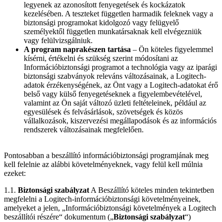
legyenek az azonosított fenyegetések és kockázatok
kezelésében. A teszteket független harmadik feleknek vagy a
biztonsági programokat kidolgozó vagy felügyelő
személyektől független munkatársaknak kell elvégezniük
vagy felülvizsgálniuk.
A program naprakészen tartása
– Ön köteles figyelemmel
kísérni, értékelni és szükség szerint módosítani az
Információbiztonsági programot a technológia vagy az iparági
biztonsági szabványok releváns változásainak, a Logitech-
adatok érzékenységének, az Önt vagy a Logitech-adatokat érő
belső vagy külső fenyegetéseknek a figyelembevételével,
valamint az Ön saját változó üzleti feltételeinek, például az
egyesülések és felvásárlások, szövetségek és közös
vállalkozások, kiszervezési megállapodások és az információs
rendszerek változásainak megfelelően.
Pontosabban a beszállító információbiztonsági programjának meg
kell felelnie az alábbi követelményeknek, vagy felül kell múlnia
ezeket:
1.1.
Biztonsági szabályzat
A Beszállító köteles minden tekintetben
megfelelni a Logitech-információbiztonsági követelményeinek,
amelyeket a jelen, „Információbiztonsági követelmények a Logitech
beszállítói részére“ dokumentum („
Biztonsági szabályzat
“)