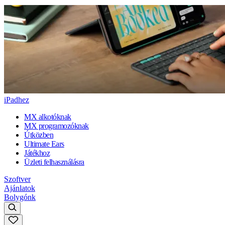
iPadhez
MX alkotóknak
MX programozóknak
Útközben
Ultimate Ears
Játékhoz
Üzleti felhasználásra
Szoftver
Ajánlatok
Bolygónk