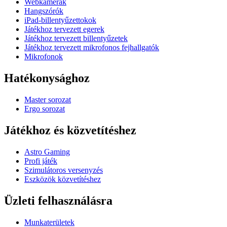
Webkamerák
Hangszórók
iPad-billentyűzettokok
Játékhoz tervezett egerek
Játékhoz tervezett billentyűzetek
Játékhoz tervezett mikrofonos fejhallgatók
Mikrofonok
Hatékonysághoz
Master sorozat
Ergo sorozat
Játékhoz és közvetítéshez
Astro Gaming
Profi játék
Szimulátoros versenyzés
Eszközök közvetítéshez
Üzleti felhasználásra
Munkaterületek