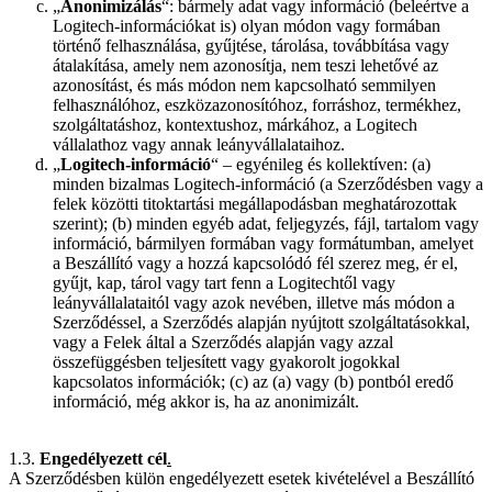
„
Anonimizálás
“: bármely adat vagy információ (beleértve a
Logitech-információkat is) olyan módon vagy formában
történő felhasználása, gyűjtése, tárolása, továbbítása vagy
átalakítása, amely nem azonosítja, nem teszi lehetővé az
azonosítást, és más módon nem kapcsolható semmilyen
felhasználóhoz, eszközazonosítóhoz, forráshoz, termékhez,
szolgáltatáshoz, kontextushoz, márkához, a Logitech
vállalathoz vagy annak leányvállalataihoz.
„
Logitech-információ
“ – egyénileg és kollektíven: (a)
minden bizalmas Logitech-információ (a Szerződésben vagy a
felek közötti titoktartási megállapodásban meghatározottak
szerint); (b) minden egyéb adat, feljegyzés, fájl, tartalom vagy
információ, bármilyen formában vagy formátumban, amelyet
a Beszállító vagy a hozzá kapcsolódó fél szerez meg, ér el,
gyűjt, kap, tárol vagy tart fenn a Logitechtől vagy
leányvállalataitól vagy azok nevében, illetve más módon a
Szerződéssel, a Szerződés alapján nyújtott szolgáltatásokkal,
vagy a Felek által a Szerződés alapján vagy azzal
összefüggésben teljesített vagy gyakorolt jogokkal
kapcsolatos információk; (c) az (a) vagy (b) pontból eredő
információ, még akkor is, ha az anonimizált.
1.3.
Engedélyezett cél
.
A Szerződésben külön engedélyezett esetek kivételével a Beszállító