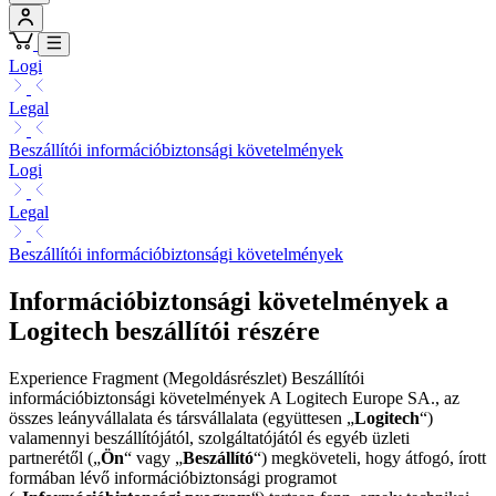
Logi
Legal
Beszállítói információbiztonsági követelmények
Logi
Legal
Beszállítói információbiztonsági követelmények
Információbiztonsági követelmények a
Logitech beszállítói részére
Experience Fragment (Megoldásrészlet) Beszállítói
információbiztonsági követelmények A Logitech Europe SA., az
összes leányvállalata és társvállalata (együttesen „
Logitech
“)
valamennyi beszállítójától, szolgáltatójától és egyéb üzleti
partnerétől („
Ön
“ vagy „
Beszállító
“) megköveteli, hogy átfogó, írott
formában lévő információbiztonsági programot