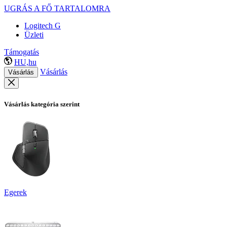
UGRÁS A FŐ TARTALOMRA
Logitech G
Üzleti
Támogatás
HU,hu
Vásárlás
Vásárlás
Vásárlás kategória szerint
Egerek