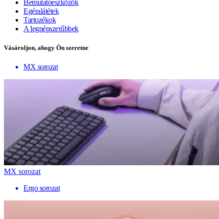
Bemutatóeszközök
Egéralátétek
Tartozékok
A legnépszerűbbek
Vásároljon, ahogy Ön szeretne
MX sorozat
MX sorozat
Ergo sorozat