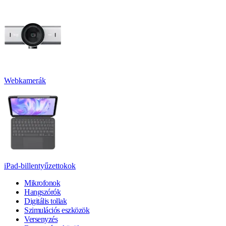
Webkamerák
iPad-billentyűzettokok
Mikrofonok
Hangszórók
Digitális tollak
Szimulációs eszközök
Versenyzés