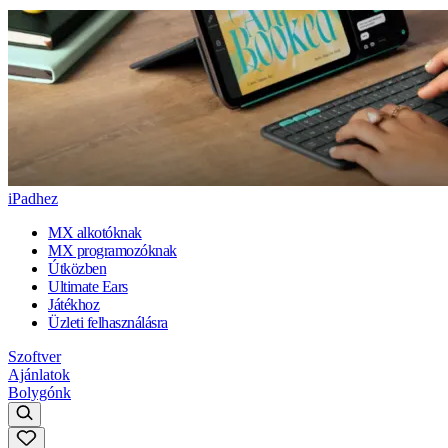
iPadhez
MX alkotóknak
MX programozóknak
Útközben
Ultimate Ears
Játékhoz
Üzleti felhasználásra
Szoftver
Ajánlatok
Bolygónk