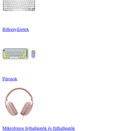
Billentyűzetek
Párosok
Mikrofonos fejhallgatók és fülhallgatók