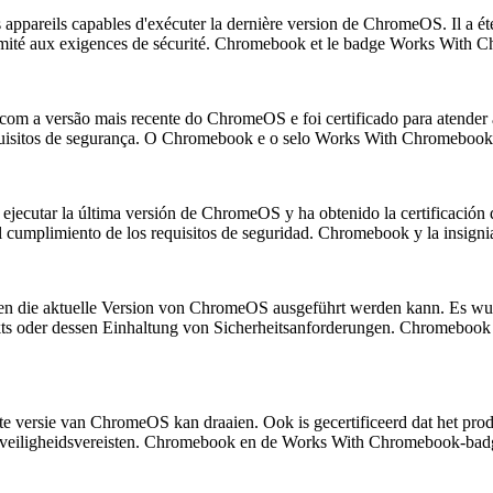
 appareils capables d'exécuter la dernière version de ChromeOS. Il a é
nformité aux exigences de sécurité. Chromebook et le badge Works Wi
 com a versão mais recente do ChromeOS e foi certificado para atender
quisitos de segurança. O Chromebook e o selo Works With Chromebook
 ejecutar la última versión de ChromeOS y ha obtenido la certificación
 del cumplimiento de los requisitos de seguridad. Chromebook y la in
en die aktuelle Version von ChromeOS ausgeführt werden kann. Es wurde
odukts oder dessen Einhaltung von Sicherheitsanforderungen. Chrome
e versie van ChromeOS kan draaien. Ook is gecertificeerd dat het prod
an veiligheidsvereisten. Chromebook en de Works With Chromebook-ba