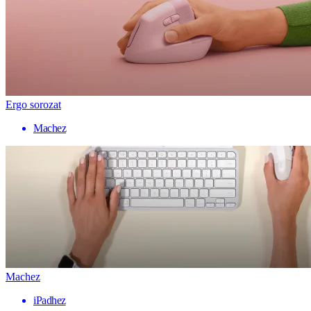
Ergo sorozat
Machez
Machez
iPadhez