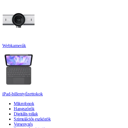
Webkamerák
iPad-billentyűzettokok
Mikrofonok
Hangszórók
Digitális tollak
Szimulációs eszközök
Versenyzés