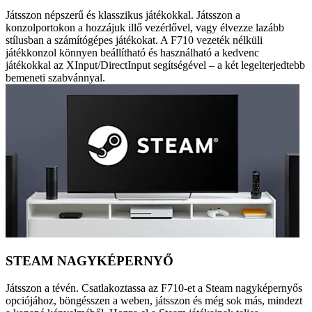
Játsszon népszerű és klasszikus játékokkal. Játsszon a
konzolportokon a hozzájuk illő vezérlővel, vagy élvezze lazább
stílusban a számítógépes játékokat. A F710 vezeték nélküli
játékkonzol könnyen beállítható és használható a kedvenc
játékokkal az XInput/DirectInput segítségével – a két legelterjedtebb
bemeneti szabvánnyal.
STEAM NAGYKÉPERNYŐ
Játsszon a tévén. Csatlakoztassa az F710-et a Steam nagyképernyős
opciójához, böngésszen a weben, játsszon és még sok más, mindezt