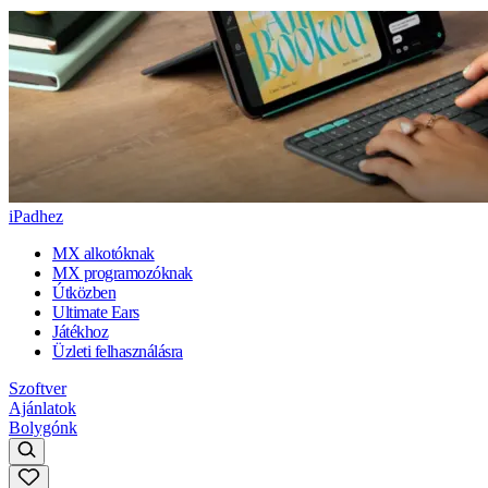
iPadhez
MX alkotóknak
MX programozóknak
Útközben
Ultimate Ears
Játékhoz
Üzleti felhasználásra
Szoftver
Ajánlatok
Bolygónk