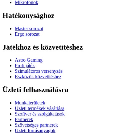
Mikrofonok
Hatékonysághoz
Master sorozat
Ergo sorozat
Játékhoz és közvetítéshez
Astro Gaming
Profi játék
Szimulátoros versenyzés
Eszközök közvetítéshez
Üzleti felhasználásra
Munkaterületek
Üzleti termékek vásárlása
Szoftver és szolgáltatások
Partnerek
Szövetséges partnerek
Üzleti forrásanyagok