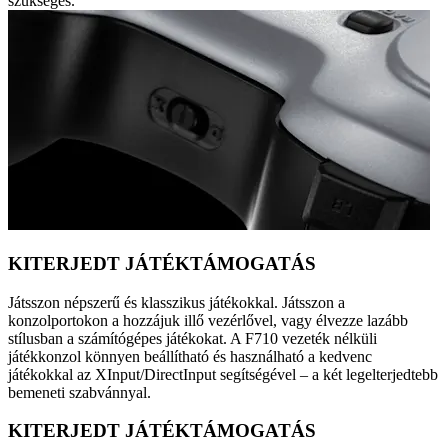
szükséges.
KITERJEDT JÁTÉKTÁMOGATÁS
Játsszon népszerű és klasszikus játékokkal. Játsszon a
konzolportokon a hozzájuk illő vezérlővel, vagy élvezze lazább
stílusban a számítógépes játékokat. A F710 vezeték nélküli
játékkonzol könnyen beállítható és használható a kedvenc
játékokkal az XInput/DirectInput segítségével – a két legelterjedtebb
bemeneti szabvánnyal.
KITERJEDT JÁTÉKTÁMOGATÁS