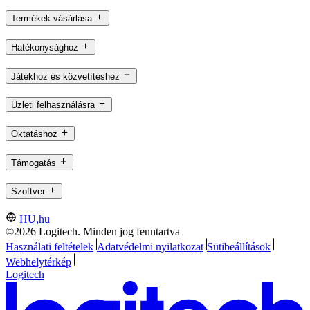
Termékek vásárlása
Hatékonysághoz
Játékhoz és közvetítéshez
Üzleti felhasználásra
Oktatáshoz
Támogatás
Szoftver
HU,hu
©2026 Logitech. Minden jog fenntartva
Használati feltételek
Adatvédelmi nyilatkozat
Sütibeállítások
Webhelytérkép
Logitech