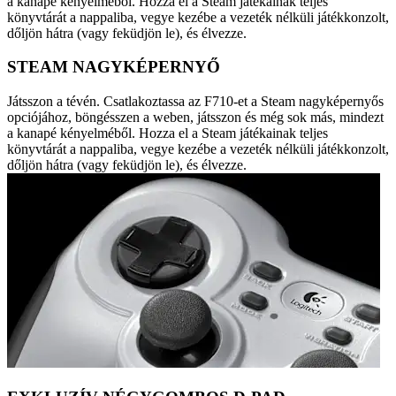
a kanapé kényelméből. Hozza el a Steam játékainak teljes
könyvtárát a nappaliba, vegye kezébe a vezeték nélküli játékkonzolt,
dőljön hátra (vagy feküdjön le), és élvezze.
STEAM NAGYKÉPERNYŐ
Játsszon a tévén. Csatlakoztassa az F710-et a Steam nagyképernyős
opciójához, böngésszen a weben, játsszon és még sok más, mindezt
a kanapé kényelméből. Hozza el a Steam játékainak teljes
könyvtárát a nappaliba, vegye kezébe a vezeték nélküli játékkonzolt,
dőljön hátra (vagy feküdjön le), és élvezze.