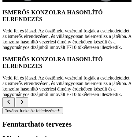
ISMERŐS KONZOLRA HASONLÍTÓ
ELRENDEZÉS
Vedd fel és játszd. Az ösztöneid vezérelni fogják a cselekedeteidet
az ismerős elrendezésen, és villámgyorsan belemerülsz a játékba. A
konzolra hasonlító vezérlési élmény érdekében készült és a
hagyományos dizájnból innovált F710 tökéletesen illeszkedik.
ISMERŐS KONZOLRA HASONLÍTÓ
ELRENDEZÉS
Vedd fel és játszd. Az ösztöneid vezérelni fogják a cselekedeteidet
az ismerős elrendezésen, és villámgyorsan belemerülsz a játékba. A
konzolra hasonlító vezérlési élmény érdekében készült és a
hagyományos dizájnból innovált F710 tökéletesen illeszkedik.
További funkciók felfedezése
Fenntartható tervezés