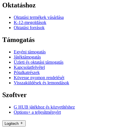
Oktatáshoz
Oktatási termékek vásárlása
K-12-megoldások
Oktatási források
Támogatás
Egyéni támogatás
Játéktámogatás
Üzleti és oktatási támogatás
Kapcsolatfelvétel
Pótalkatrészek
Kövesse nyomon rendelését
Visszaküldések és lemondások
Szoftver
G HUB játékhoz és közvetítéshez
Options+ a teljesítményért
Logitech