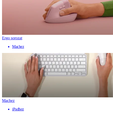
Ergo sorozat
Machez
Machez
iPadhez