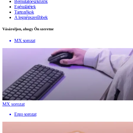
Bemutatóeszközök
Egéralátétek
Tartozékok
A legnépszerűbbek
Vásároljon, ahogy Ön szeretne
MX sorozat
MX sorozat
Ergo sorozat