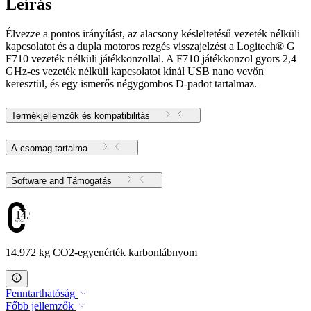
Leírás
Élvezze a pontos irányítást, az alacsony késleltetésű vezeték nélküli
kapcsolatot és a dupla motoros rezgés visszajelzést a Logitech® G
F710 vezeték nélküli játékkonzollal. A F710 játékkonzol gyors 2,4
GHz-es vezeték nélküli kapcsolatot kínál USB nano vevőn
keresztül, és egy ismerős négygombos D-padot tartalmaz.
Termékjellemzők és kompatibilitás
A csomag tartalma
Software and Támogatás
14.972
14.972 kg CO2-egyenérték karbonlábnyom
Fenntarthatóság
Főbb jellemzők