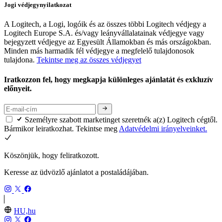
Jogi védjegynyilatkozat
A Logitech, a Logi, logóik és az összes többi Logitech védjegy a
Logitech Europe S.A. és/vagy leányvállalatainak védjegye vagy
bejegyzett védjegye az Egyesült Államokban és más országokban.
Minden más harmadik fél védjegye a megfelelő tulajdonosok
tulajdona.
Tekintse meg az összes védjegyet
Iratkozzon fel, hogy megkapja különleges ajánlatát és exkluzív
előnyeit.
Személyre szabott marketinget szeretnék a(z) Logitech cégtől.
Bármikor leiratkozhat. Tekintse meg
Adatvédelmi irányelveinket.
Köszönjük, hogy feliratkozott.
Keresse az üdvözlő ajánlatot a postaládájában.
HU,hu