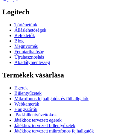
Logitech
Történetünk
Álláslehetőségek
Befektetők
Blog
Megnyomás
Fenntarthatóság
Újrahasznosítás
Akadálymentesség
Termékek vásárlása
Egerek
Billentyűzetek
Mikrofonos fejhallgatók és fülhallgatók
Webkamerák
Hangszórók
iPad-billentyűzettokok
Játékhoz tervezett egerek
Játékhoz tervezett billentyűzetek
Játékhoz tervezett mikrofonos fejhallgatók