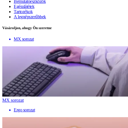
Bemutatóeszközök
Egéralátétek
Tartozékok
A legnépszerűbbek
Vásároljon, ahogy Ön szeretne
MX sorozat
MX sorozat
Ergo sorozat