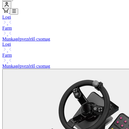
Logi
Farm
Munkagépvezérlő csomag
Logi
Farm
Munkagépvezérlő csomag