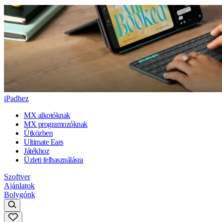
iPadhez
MX alkotóknak
MX programozóknak
Útközben
Ultimate Ears
Játékhoz
Üzleti felhasználásra
Szoftver
Ajánlatok
Bolygónk