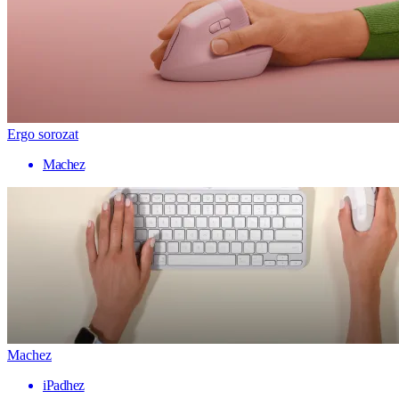
Ergo sorozat
Machez
Machez
iPadhez