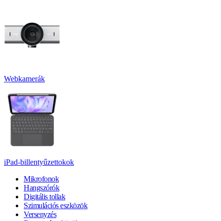
Webkamerák
iPad-billentyűzettokok
Mikrofonok
Hangszórók
Digitális tollak
Szimulációs eszközök
Versenyzés