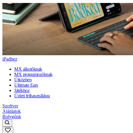
iPadhez
MX alkotóknak
MX programozóknak
Útközben
Ultimate Ears
Játékhoz
Üzleti felhasználásra
Szoftver
Ajánlatok
Bolygónk