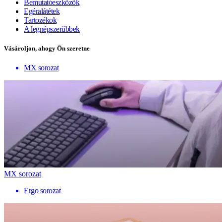
Bemutatóeszközök
Egéralátétek
Tartozékok
A legnépszerűbbek
Vásároljon, ahogy Ön szeretne
MX sorozat
MX sorozat
Ergo sorozat