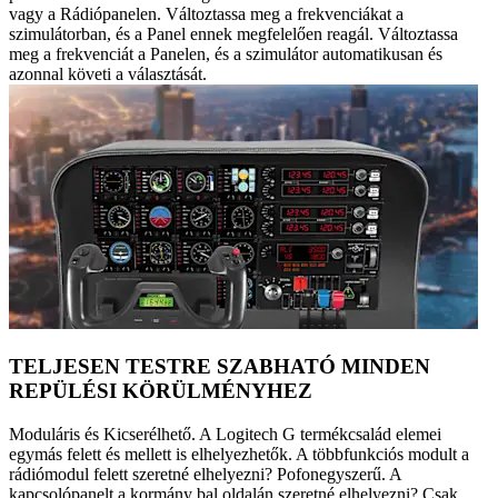
vagy a Rádiópanelen. Változtassa meg a frekvenciákat a
szimulátorban, és a Panel ennek megfelelően reagál. Változtassa
meg a frekvenciát a Panelen, és a szimulátor automatikusan és
azonnal követi a választását.
TELJESEN TESTRE SZABHATÓ MINDEN
REPÜLÉSI KÖRÜLMÉNYHEZ
Moduláris és Kicserélhető. A Logitech G termékcsalád elemei
egymás felett és mellett is elhelyezhetők. A többfunkciós modult a
rádiómodul felett szeretné elhelyezni? Pofonegyszerű. A
kapcsolópanelt a kormány bal oldalán szeretné elhelyezni? Csak