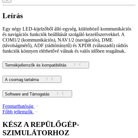
Leírás
Egy négy LED-kijelzőből álló egység, különböző kommunikációs
és navigációs funkciók beállítását szolgáló kezelőszervekkel. A
COM1/2 (kommunikációs), NAV1/2 (navigációs), DME
(távolságmérő), ADF (rádióiránytű) és XPDR (válaszadó) rádiós
funkciók könnyen elérhetővé válnak és valós időben reagálnak.
Termékjellemzők és kompatibilitás
A csomag tartalma
Software and Támogatás
Fenntarthatóság
Főbb jellemzők
KÉSZ A REPÜLŐGÉP-
SZIMULÁTORHOZ