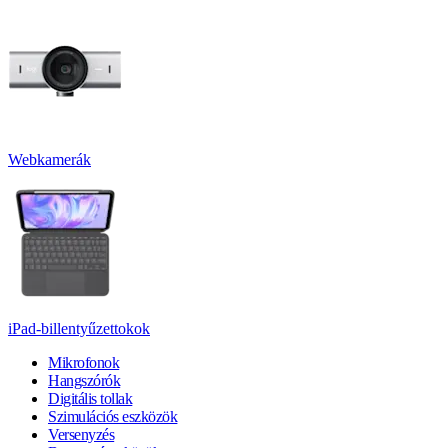
Webkamerák
iPad-billentyűzettokok
Mikrofonok
Hangszórók
Digitális tollak
Szimulációs eszközök
Versenyzés