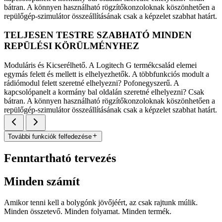
bátran. A könnyen használható rögzítőkonzoloknak köszönhetően a
repülőgép-szimulátor összeállításának csak a képzelet szabhat határt.
TELJESEN TESTRE SZABHATÓ MINDEN
REPÜLÉSI KÖRÜLMÉNYHEZ
Moduláris és Kicserélhető. A Logitech G termékcsalád elemei
egymás felett és mellett is elhelyezhetők. A többfunkciós modult a
rádiómodul felett szeretné elhelyezni? Pofonegyszerű. A
kapcsolópanelt a kormány bal oldalán szeretné elhelyezni? Csak
bátran. A könnyen használható rögzítőkonzoloknak köszönhetően a
repülőgép-szimulátor összeállításának csak a képzelet szabhat határt.
További funkciók felfedezése
Fenntartható tervezés
Minden számít
Amikor tenni kell a bolygónk jövőjéért, az csak rajtunk múlik.
Minden összetevő. Minden folyamat. Minden termék.