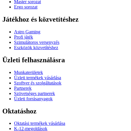
Master sorozat
Ergo sorozat
Játékhoz és közvetítéshez
Astro Gaming
Profi játék
Szimulátoros versenyzés
Eszközök közvetítéshez
Üzleti felhasználásra
Munkaterületek
Üzleti termékek vásárlása
Szoftver és szolgáltatások
Partnerek
Szövetséges partnerek
Üzleti forrásanyagok
Oktatáshoz
Oktatási termékek vásárlása
K-12-megoldások