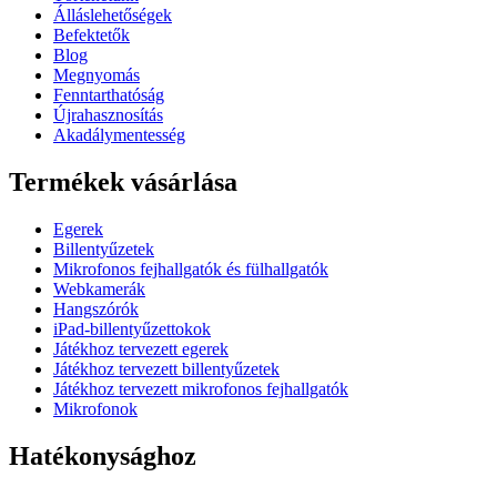
Álláslehetőségek
Befektetők
Blog
Megnyomás
Fenntarthatóság
Újrahasznosítás
Akadálymentesség
Termékek vásárlása
Egerek
Billentyűzetek
Mikrofonos fejhallgatók és fülhallgatók
Webkamerák
Hangszórók
iPad-billentyűzettokok
Játékhoz tervezett egerek
Játékhoz tervezett billentyűzetek
Játékhoz tervezett mikrofonos fejhallgatók
Mikrofonok
Hatékonysághoz