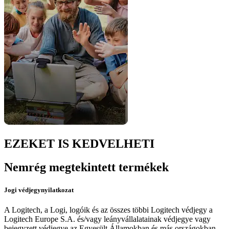
EZEKET IS KEDVELHETI
Nemrég megtekintett termékek
Jogi védjegynyilatkozat
A Logitech, a Logi, logóik és az összes többi Logitech védjegy a
Logitech Europe S.A. és/vagy leányvállalatainak védjegye vagy
bejegyzett védjegye az Egyesült Államokban és más országokban.