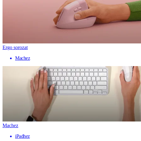
Ergo sorozat
Machez
Machez
iPadhez