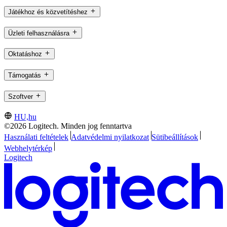
Játékhoz és közvetítéshez
Üzleti felhasználásra
Oktatáshoz
Támogatás
Szoftver
HU,hu
©2026 Logitech. Minden jog fenntartva
Használati feltételek
Adatvédelmi nyilatkozat
Sütibeállítások
Webhelytérkép
Logitech