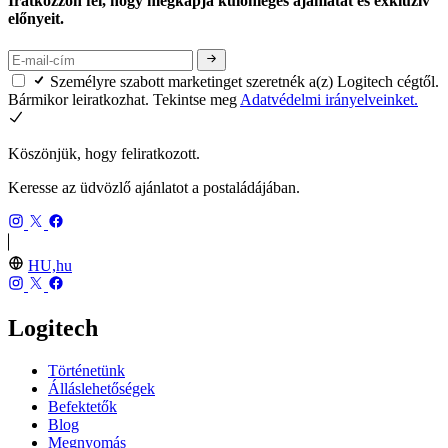
Iratkozzon fel, hogy megkapja különleges ajánlatát és exkluzív
előnyeit.
Személyre szabott marketinget szeretnék a(z) Logitech cégtől.
Bármikor leiratkozhat. Tekintse meg
Adatvédelmi irányelveinket.
Köszönjük, hogy feliratkozott.
Keresse az üdvözlő ajánlatot a postaládájában.
HU,hu
Logitech
Történetünk
Álláslehetőségek
Befektetők
Blog
Megnyomás