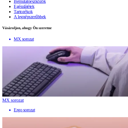
Bemutatóeszközök
Egéralátétek
Tartozékok
A legnépszerűbbek
Vásároljon, ahogy Ön szeretne
MX sorozat
MX sorozat
Ergo sorozat