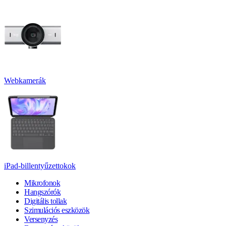
Webkamerák
iPad-billentyűzettokok
Mikrofonok
Hangszórók
Digitális tollak
Szimulációs eszközök
Versenyzés