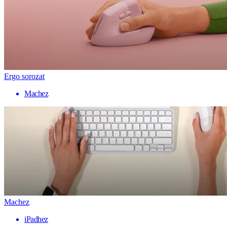
Ergo sorozat
Machez
Machez
iPadhez