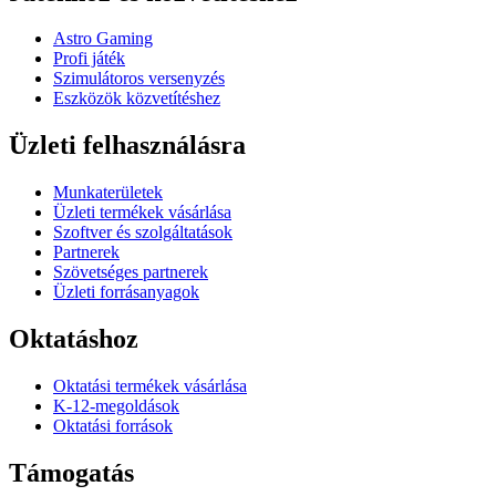
Astro Gaming
Profi játék
Szimulátoros versenyzés
Eszközök közvetítéshez
Üzleti felhasználásra
Munkaterületek
Üzleti termékek vásárlása
Szoftver és szolgáltatások
Partnerek
Szövetséges partnerek
Üzleti forrásanyagok
Oktatáshoz
Oktatási termékek vásárlása
K-12-megoldások
Oktatási források
Támogatás