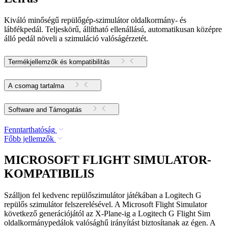
Kiváló minőségű repülőgép-szimulátor oldalkormány- és
lábfékpedál. Teljeskörű, állítható ellenállású, automatikusan középre
álló pedál növeli a szimuláció valóságérzetét.
Termékjellemzők és kompatibilitás
A csomag tartalma
Software and Támogatás
Fenntarthatóság
Főbb jellemzők
MICROSOFT FLIGHT SIMULATOR-
KOMPATIBILIS
Szálljon fel kedvenc repülőszimulátor játékában a Logitech G
repülős szimulátor felszerelésével. A Microsoft Flight Simulator
következő generációjától az X-Plane-ig a Logitech G Flight Sim
oldalkormánypedálok valósághű irányítást biztosítanak az égen. A