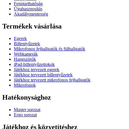
Fenntarthatóság
Újrahasznosítás
Akadálymentesség
Termékek vásárlása
Egerek
Billentyűzetek
Mikrofonos fejhallgatók és fülhallgatók
Webkamerák
Hangszórók
iPad-billentyűzettokok
Játékhoz tervezett egerek
Játékhoz tervezett billentyűzetek
Játékhoz tervezett mikrofonos fejhallgatók
Mikrofonok
Hatékonysághoz
Master sorozat
Ergo sorozat
Játékhoz és közvetítéshez