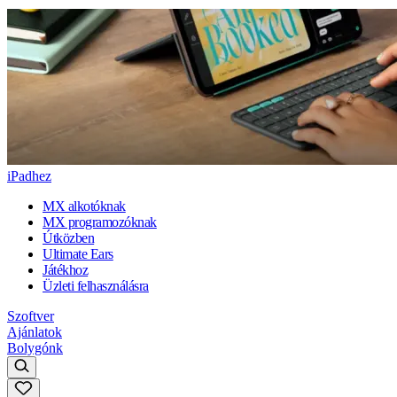
iPadhez
MX alkotóknak
MX programozóknak
Útközben
Ultimate Ears
Játékhoz
Üzleti felhasználásra
Szoftver
Ajánlatok
Bolygónk