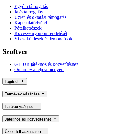
Egyéni támogatás
Játéktámogatás
Üzleti és oktatási támogatás
Kapcsolatfelvétel
Pótalkatrészek
Kövesse nyomon rendelését
Visszaküldések és lemondások
Szoftver
G HUB játékhoz és közvetítéshez
Options+ a teljesítményért
Logitech
Termékek vásárlása
Hatékonysághoz
Játékhoz és közvetítéshez
Üzleti felhasználásra