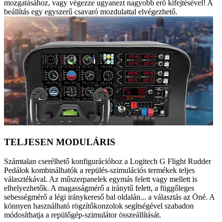
mozgatásához, vagy végezze ugyanezt nagyobb erő kifejtésével! A
beállítás egy egyszerű csavaró mozdulattal elvégezhető.
TELJESEN MODULÁRIS
Számtalan cserélhető konfigurációhoz a Logitech G Flight Rudder
Pedálok kombinálhatók a repülés-szimulációs termékek teljes
választékával. Az műszerpanelek egymás felett vagy mellett is
elhelyezhetők. A magasságmérő a iránytű felett, a függőleges
sebességmérő a légi iránykereső bal oldalán... a választás az Öné. A
könnyen használható rögzítőkonzolok segítségével szabadon
módosíthatja a repülőgép-szimulátor összeállítását.