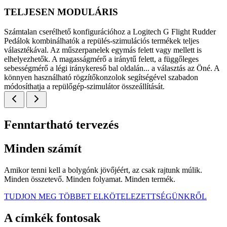
TELJESEN MODULÁRIS
Számtalan cserélhető konfigurációhoz a Logitech G Flight Rudder
Pedálok kombinálhatók a repülés-szimulációs termékek teljes
választékával. Az műszerpanelek egymás felett vagy mellett is
elhelyezhetők. A magasságmérő a iránytű felett, a függőleges
sebességmérő a légi iránykereső bal oldalán... a választás az Öné. A
könnyen használható rögzítőkonzolok segítségével szabadon
módosíthatja a repülőgép-szimulátor összeállítását.
Fenntartható tervezés
Minden számít
Amikor tenni kell a bolygónk jövőjéért, az csak rajtunk múlik.
Minden összetevő. Minden folyamat. Minden termék.
TUDJON MEG TÖBBET ELKÖTELEZETTSÉGÜNKRŐL
A címkék fontosak