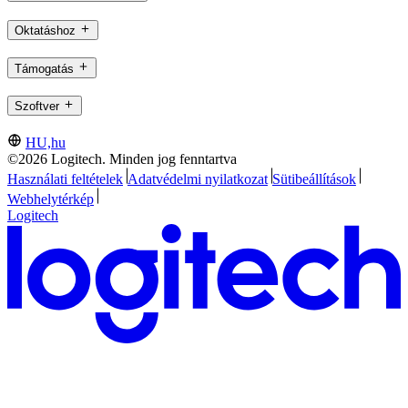
Oktatáshoz
Támogatás
Szoftver
HU,hu
©2026 Logitech. Minden jog fenntartva
Használati feltételek
Adatvédelmi nyilatkozat
Sütibeállítások
Webhelytérkép
Logitech