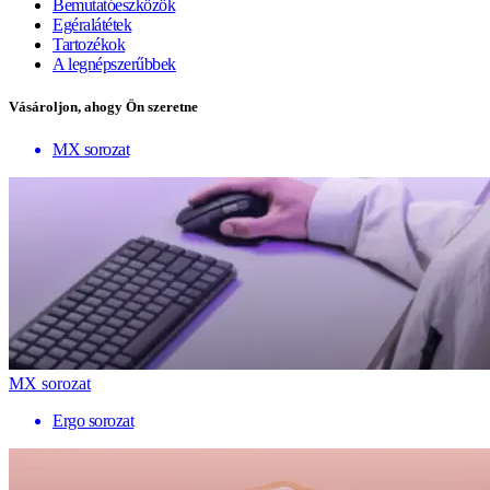
Bemutatóeszközök
Egéralátétek
Tartozékok
A legnépszerűbbek
Vásároljon, ahogy Ön szeretne
MX sorozat
MX sorozat
Ergo sorozat