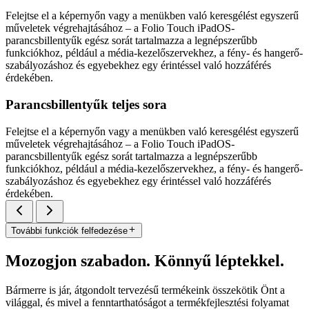
Felejtse el a képernyőn vagy a menükben való keresgélést egyszerű
műveletek végrehajtásához – a Folio Touch iPadOS-
parancsbillentyűk egész sorát tartalmazza a legnépszerűbb
funkciókhoz, például a média-kezelőszervekhez, a fény- és hangerő-
szabályozáshoz és egyebekhez egy érintéssel való hozzáférés
érdekében.
Parancsbillentyűk teljes sora
Felejtse el a képernyőn vagy a menükben való keresgélést egyszerű
műveletek végrehajtásához – a Folio Touch iPadOS-
parancsbillentyűk egész sorát tartalmazza a legnépszerűbb
funkciókhoz, például a média-kezelőszervekhez, a fény- és hangerő-
szabályozáshoz és egyebekhez egy érintéssel való hozzáférés
érdekében.
További funkciók felfedezése
Mozogjon szabadon. Könnyű léptekkel.
Bármerre is jár, átgondolt tervezésű termékeink összekötik Önt a
világgal, és mivel a fenntarthatóságot a termékfejlesztési folyamat