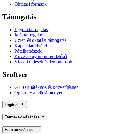
Oktatási források
Támogatás
Egyéni támogatás
Játéktámogatás
Üzleti és oktatási támogatás
Kapcsolatfelvétel
Pótalkatrészek
Kövesse nyomon rendelését
Visszaküldések és lemondások
Szoftver
G HUB játékhoz és közvetítéshez
Options+ a teljesítményért
Logitech
Termékek vásárlása
Hatékonysághoz