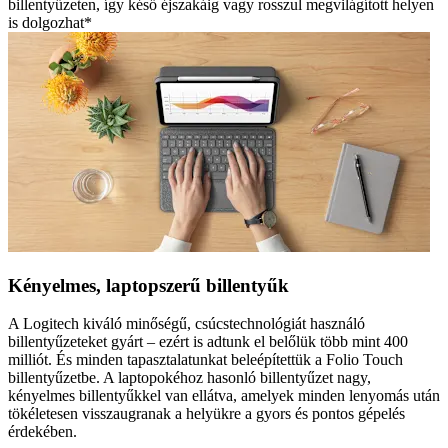
billentyűzeten, így késő éjszakáig vagy rosszul megvilágított helyen
is dolgozhat*
Kényelmes, laptopszerű billentyűk
A Logitech kiváló minőségű, csúcstechnológiát használó
billentyűzeteket gyárt – ezért is adtunk el belőlük több mint 400
milliót. És minden tapasztalatunkat beleépítettük a Folio Touch
billentyűzetbe. A laptopokéhoz hasonló billentyűzet nagy,
kényelmes billentyűkkel van ellátva, amelyek minden lenyomás után
tökéletesen visszaugranak a helyükre a gyors és pontos gépelés
érdekében.