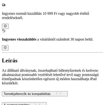
Ingyenes normál kiszállítás 10 999 Ft vagy nagyobb értékű
rendeléseknél.
Ingyenes visszaküldés
a vásárlástól számított 30 napon belül.
Leírás
Az állítható állványnak, összehajtható billentyűzetnek és kedvenc
alkalmazásai pontosabb vezérlését lehetővé tevő nagy pontosságú
érintőpadnak köszönhetően egészen új módon használhatja iPad
készülékét.
Termékjellemzők és kompatibilitás
A csomag tartalma