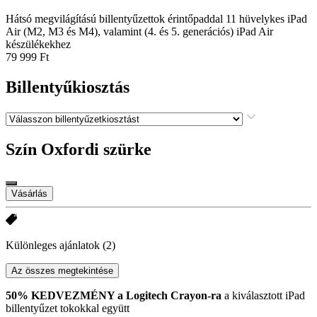
Hátsó megvilágítású billentyűzettok érintőpaddal 11 hüvelykes iPad
Air (M2, M3 és M4), valamint (4. és 5. generációs) iPad Air
készülékekhez
79 999 Ft
Billentyűkiosztás
Szín
Oxfordi szürke
Vásárlás
Különleges ajánlatok
(2)
Az összes megtekintése
50% KEDVEZMÉNY a Logitech Crayon-ra
a kiválasztott iPad
billentyűzet tokokkal együtt