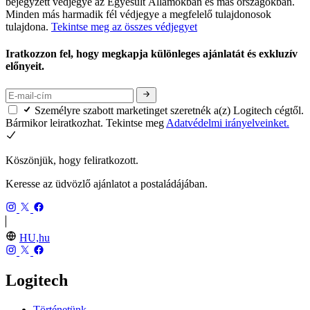
bejegyzett védjegye az Egyesült Államokban és más országokban.
Minden más harmadik fél védjegye a megfelelő tulajdonosok
tulajdona.
Tekintse meg az összes védjegyet
Iratkozzon fel, hogy megkapja különleges ajánlatát és exkluzív
előnyeit.
Személyre szabott marketinget szeretnék a(z) Logitech cégtől.
Bármikor leiratkozhat. Tekintse meg
Adatvédelmi irányelveinket.
Köszönjük, hogy feliratkozott.
Keresse az üdvözlő ajánlatot a postaládájában.
HU,hu
Logitech
Történetünk