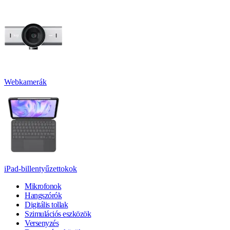
Webkamerák
iPad-billentyűzettokok
Mikrofonok
Hangszórók
Digitális tollak
Szimulációs eszközök
Versenyzés