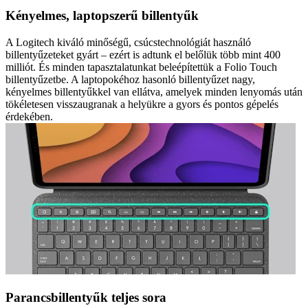
Kényelmes, laptopszerű billentyűk
A Logitech kiváló minőségű, csúcstechnológiát használó
billentyűzeteket gyárt – ezért is adtunk el belőlük több mint 400
milliót. És minden tapasztalatunkat beleépítettük a Folio Touch
billentyűzetbe. A laptopokéhoz hasonló billentyűzet nagy,
kényelmes billentyűkkel van ellátva, amelyek minden lenyomás után
tökéletesen visszaugranak a helyükre a gyors és pontos gépelés
érdekében.
Parancsbillentyűk teljes sora