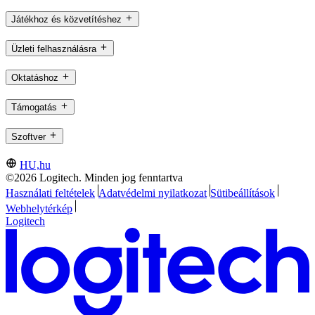
Játékhoz és közvetítéshez
Üzleti felhasználásra
Oktatáshoz
Támogatás
Szoftver
HU,hu
©2026 Logitech. Minden jog fenntartva
Használati feltételek
Adatvédelmi nyilatkozat
Sütibeállítások
Webhelytérkép
Logitech