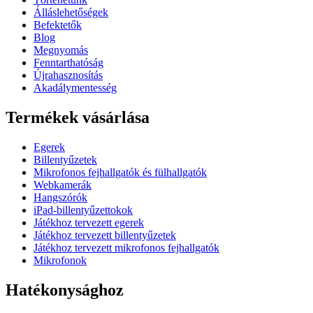
Álláslehetőségek
Befektetők
Blog
Megnyomás
Fenntarthatóság
Újrahasznosítás
Akadálymentesség
Termékek vásárlása
Egerek
Billentyűzetek
Mikrofonos fejhallgatók és fülhallgatók
Webkamerák
Hangszórók
iPad-billentyűzettokok
Játékhoz tervezett egerek
Játékhoz tervezett billentyűzetek
Játékhoz tervezett mikrofonos fejhallgatók
Mikrofonok
Hatékonysághoz