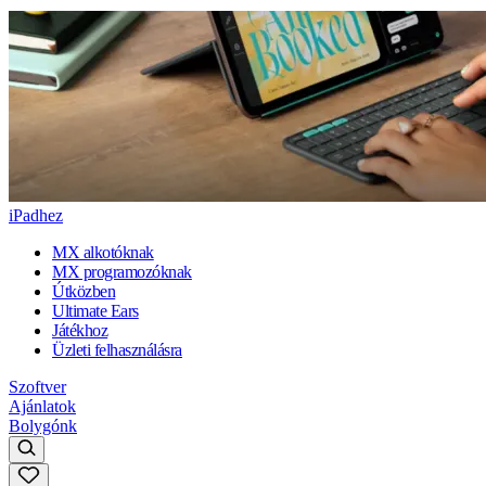
iPadhez
MX alkotóknak
MX programozóknak
Útközben
Ultimate Ears
Játékhoz
Üzleti felhasználásra
Szoftver
Ajánlatok
Bolygónk