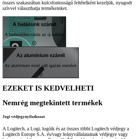
összes szakaszában kulcsfontosságú feltételként kezeljük, nyugodt
szívvel választhatja termékeinket.
A hatásunk számít
A karbonkibocsátás az új kalória
Az alumínium számít
Az alumínium most vált igazán menővé
EZEKET IS KEDVELHETI
Nemrég megtekintett termékek
Jogi védjegynyilatkozat
A Logitech, a Logi, logóik és az összes többi Logitech védjegy a
Logitech Europe S.A. és/vagy leányvállalatainak védjegye vagy