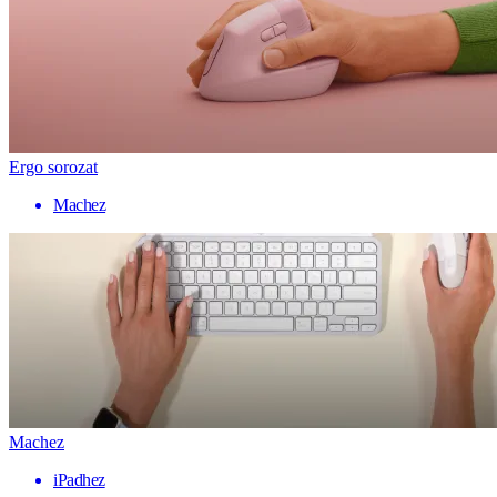
Ergo sorozat
Machez
Machez
iPadhez