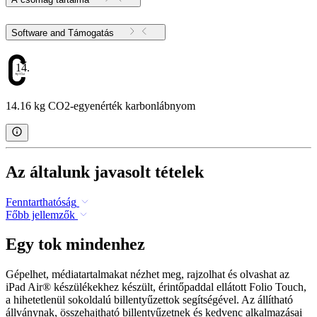
Software and Támogatás
14.16
14.16 kg CO2-egyenérték karbonlábnyom
Az általunk javasolt tételek
Fenntarthatóság
Főbb jellemzők
Egy tok mindenhez
Gépelhet, médiatartalmakat nézhet meg, rajzolhat és olvashat az
iPad Air® készülékekhez készült, érintőpaddal ellátott Folio Touch,
a hihetetlenül sokoldalú billentyűzettok segítségével. Az állítható
állványnak, összehajtható billentyűzetnek és kedvenc alkalmazásai