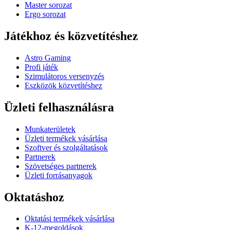
Master sorozat
Ergo sorozat
Játékhoz és közvetítéshez
Astro Gaming
Profi játék
Szimulátoros versenyzés
Eszközök közvetítéshez
Üzleti felhasználásra
Munkaterületek
Üzleti termékek vásárlása
Szoftver és szolgáltatások
Partnerek
Szövetséges partnerek
Üzleti forrásanyagok
Oktatáshoz
Oktatási termékek vásárlása
K-12-megoldások