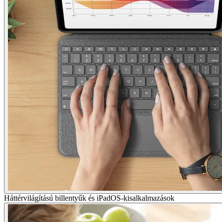
Háttérvilágítású billentyűk és iPadOS-kisalkalmazások