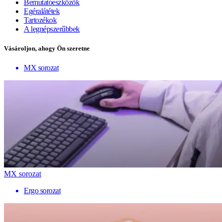
Bemutatóeszközök
Egéralátétek
Tartozékok
A legnépszerűbbek
Vásároljon, ahogy Ön szeretne
MX sorozat
MX sorozat
Ergo sorozat