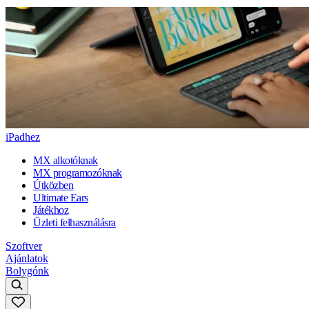
iPadhez
MX alkotóknak
MX programozóknak
Útközben
Ultimate Ears
Játékhoz
Üzleti felhasználásra
Szoftver
Ajánlatok
Bolygónk