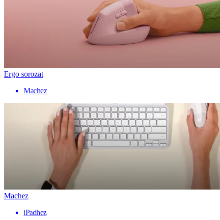
Ergo sorozat
Machez
Machez
iPadhez