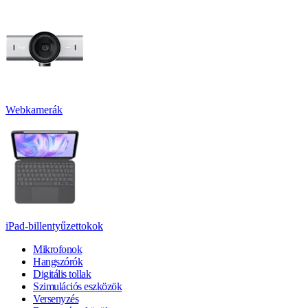
Webkamerák
iPad-billentyűzettokok
Mikrofonok
Hangszórók
Digitális tollak
Szimulációs eszközök
Versenyzés