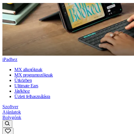
iPadhez
MX alkotóknak
MX programozóknak
Útközben
Ultimate Ears
Játékhoz
Üzleti felhasználásra
Szoftver
Ajánlatok
Bolygónk