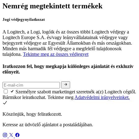
Nemrég megtekintett termékek
Jogi védjegynyilatkozat
A Logitech, a Logi, logóik és az összes többi Logitech védjegy a
Logitech Europe S.A. és/vagy leányvállalatainak védjegye vagy
bejegyzett védjegye az Egyesült Államokban és más országokban.
Minden más harmadik fél védjegye a megfelelő tulajdonosok
tulajdona.
Tekintse meg az összes védjegyet
Iratkozzon fel, hogy megkapja különleges ajánlatát és exkluzív
előnyeit.
Személyre szabott marketinget szeretnék a(z) Logitech cégtől.
Bármikor leiratkozhat. Tekintse meg
Adatvédelmi irányelveinket.
Köszönjük, hogy feliratkozott.
Keresse az üdvözlő ajánlatot a postaládájában.