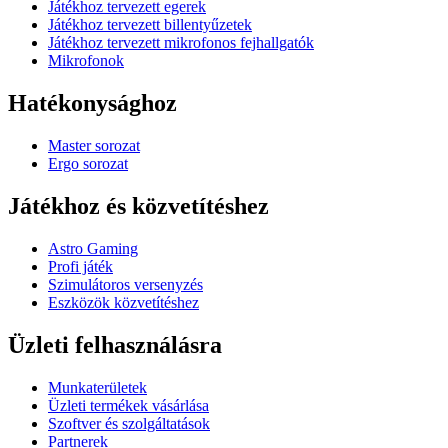
Játékhoz tervezett egerek
Játékhoz tervezett billentyűzetek
Játékhoz tervezett mikrofonos fejhallgatók
Mikrofonok
Hatékonysághoz
Master sorozat
Ergo sorozat
Játékhoz és közvetítéshez
Astro Gaming
Profi játék
Szimulátoros versenyzés
Eszközök közvetítéshez
Üzleti felhasználásra
Munkaterületek
Üzleti termékek vásárlása
Szoftver és szolgáltatások
Partnerek