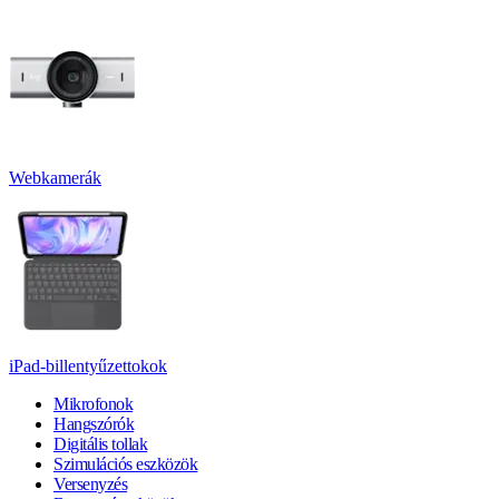
Webkamerák
iPad-billentyűzettokok
Mikrofonok
Hangszórók
Digitális tollak
Szimulációs eszközök
Versenyzés