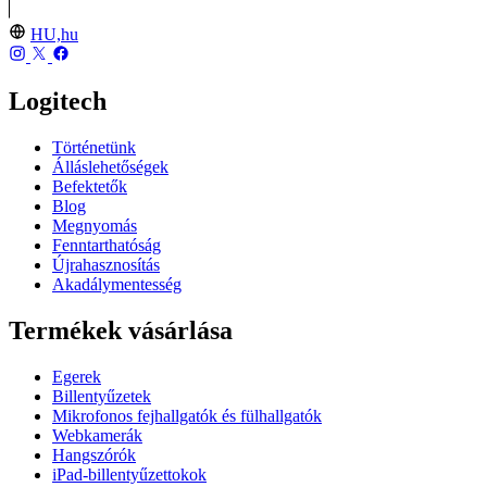
HU,hu
Logitech
Történetünk
Álláslehetőségek
Befektetők
Blog
Megnyomás
Fenntarthatóság
Újrahasznosítás
Akadálymentesség
Termékek vásárlása
Egerek
Billentyűzetek
Mikrofonos fejhallgatók és fülhallgatók
Webkamerák
Hangszórók
iPad-billentyűzettokok