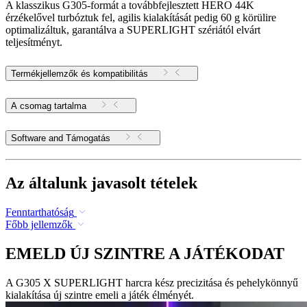
A klasszikus G305-formát a továbbfejlesztett HERO 44K
érzékelővel turbóztuk fel, agilis kialakítását pedig 60 g körülire
optimalizáltuk, garantálva a SUPERLIGHT szériától elvárt
teljesítményt.
Termékjellemzők és kompatibilitás
A csomag tartalma
Software and Támogatás
Az általunk javasolt tételek
Fenntarthatóság
Főbb jellemzők
EMELD ÚJ SZINTRE A JÁTÉKODAT
A G305 X SUPERLIGHT harcra kész precizitása és pehelykönnyű
kialakítása új szintre emeli a játék élményét.