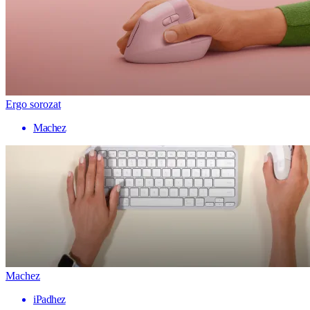
Ergo sorozat
Machez
Machez
iPadhez