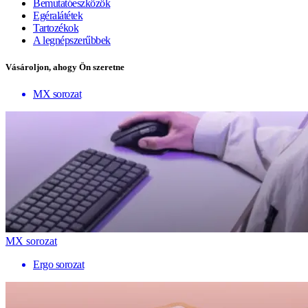
Bemutatóeszközök
Egéralátétek
Tartozékok
A legnépszerűbbek
Vásároljon, ahogy Ön szeretne
MX sorozat
MX sorozat
Ergo sorozat