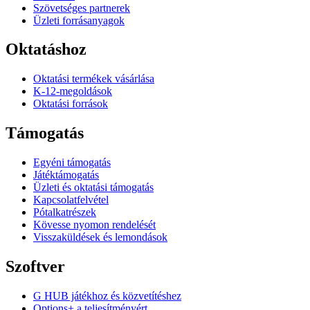
Szövetséges partnerek
Üzleti forrásanyagok
Oktatáshoz
Oktatási termékek vásárlása
K-12-megoldások
Oktatási források
Támogatás
Egyéni támogatás
Játéktámogatás
Üzleti és oktatási támogatás
Kapcsolatfelvétel
Pótalkatrészek
Kövesse nyomon rendelését
Visszaküldések és lemondások
Szoftver
G HUB játékhoz és közvetítéshez
Options+ a teljesítményért