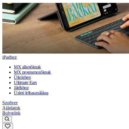
iPadhez
MX alkotóknak
MX programozóknak
Útközben
Ultimate Ears
Játékhoz
Üzleti felhasználásra
Szoftver
Ajánlatok
Bolygónk