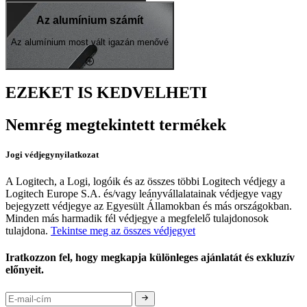
Az alumínium számít
Az alumínium most vált igazán menővé
EZEKET IS KEDVELHETI
Nemrég megtekintett termékek
Jogi védjegynyilatkozat
A Logitech, a Logi, logóik és az összes többi Logitech védjegy a
Logitech Europe S.A. és/vagy leányvállalatainak védjegye vagy
bejegyzett védjegye az Egyesült Államokban és más országokban.
Minden más harmadik fél védjegye a megfelelő tulajdonosok
tulajdona.
Tekintse meg az összes védjegyet
Iratkozzon fel, hogy megkapja különleges ajánlatát és exkluzív
előnyeit.