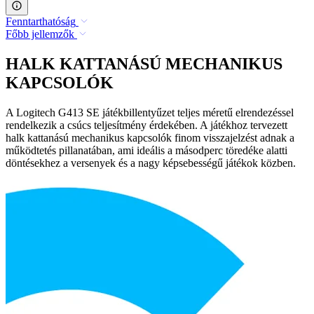
Fenntarthatóság
Főbb jellemzők
HALK KATTANÁSÚ MECHANIKUS
KAPCSOLÓK
A Logitech G413 SE játékbillentyűzet teljes méretű elrendezéssel
rendelkezik a csúcs teljesítmény érdekében. A játékhoz tervezett
halk kattanású mechanikus kapcsolók finom visszajelzést adnak a
működtetés pillanatában, ami ideális a másodperc töredéke alatti
döntésekhez a versenyek és a nagy képsebességű játékok közben.