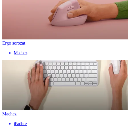
Ergo sorozat
Machez
Machez
iPadhez