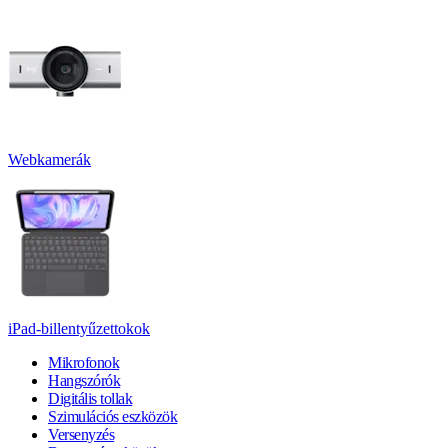
Webkamerák
iPad-billentyűzettokok
Mikrofonok
Hangszórók
Digitális tollak
Szimulációs eszközök
Versenyzés