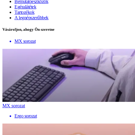
Bemutatóeszközök
Egéralátétek
Tartozékok
A legnépszerűbbek
Vásároljon, ahogy Ön szeretne
MX sorozat
MX sorozat
Ergo sorozat