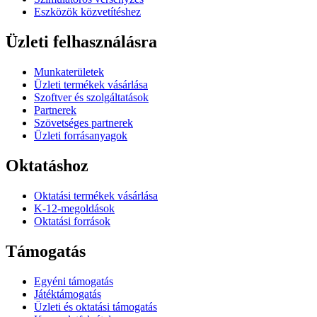
Eszközök közvetítéshez
Üzleti felhasználásra
Munkaterületek
Üzleti termékek vásárlása
Szoftver és szolgáltatások
Partnerek
Szövetséges partnerek
Üzleti forrásanyagok
Oktatáshoz
Oktatási termékek vásárlása
K-12-megoldások
Oktatási források
Támogatás
Egyéni támogatás
Játéktámogatás
Üzleti és oktatási támogatás