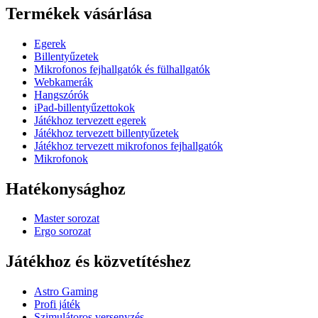
Termékek vásárlása
Egerek
Billentyűzetek
Mikrofonos fejhallgatók és fülhallgatók
Webkamerák
Hangszórók
iPad-billentyűzettokok
Játékhoz tervezett egerek
Játékhoz tervezett billentyűzetek
Játékhoz tervezett mikrofonos fejhallgatók
Mikrofonok
Hatékonysághoz
Master sorozat
Ergo sorozat
Játékhoz és közvetítéshez
Astro Gaming
Profi játék
Szimulátoros versenyzés