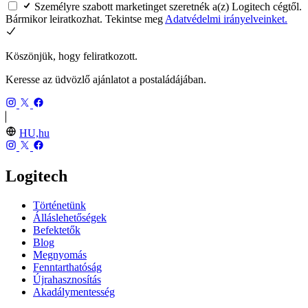
Személyre szabott marketinget szeretnék a(z) Logitech cégtől.
Bármikor leiratkozhat. Tekintse meg
Adatvédelmi irányelveinket.
Köszönjük, hogy feliratkozott.
Keresse az üdvözlő ajánlatot a postaládájában.
HU,hu
Logitech
Történetünk
Álláslehetőségek
Befektetők
Blog
Megnyomás
Fenntarthatóság
Újrahasznosítás
Akadálymentesség