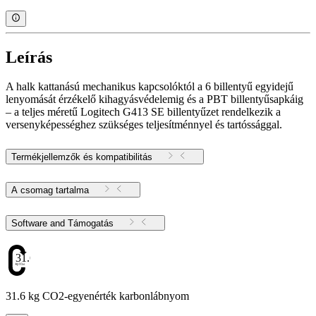
Leírás
A halk kattanású mechanikus kapcsolóktól a 6 billentyű egyidejű
lenyomását érzékelő kihagyásvédelemig és a PBT billentyűsapkáig
– a teljes méretű Logitech G413 SE billentyűzet rendelkezik a
versenyképességhez szükséges teljesítménnyel és tartóssággal.
Termékjellemzők és kompatibilitás
A csomag tartalma
Software and Támogatás
31.6
31.6 kg CO2-egyenérték karbonlábnyom