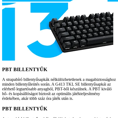
PBT BILLENTYŰK
A strapabíró billentyűsapkák nélkülözhetetlenek a magabiztossághoz
minden billentyűleütés során. A G413 TKL SE billentyűsapkái az
elérhető legtartósabb anyagból, PBT-ből készülnek. A PBT kiváló
hő- és kopásállóságot biztosít az optimális játékteljesítmény
érdekében, akár több száz óra játék után is.
PBT BILLENTYŰK