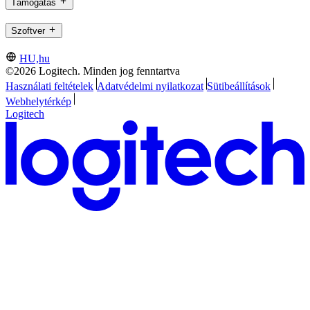
Támogatás
Szoftver
HU,hu
©2026 Logitech. Minden jog fenntartva
Használati feltételek
Adatvédelmi nyilatkozat
Sütibeállítások
Webhelytérkép
Logitech