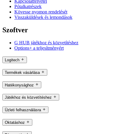
Kapcsolatfelvétel
Pótalkatrészek
Kövesse nyomon rendelését
Visszaküldések és lemondások
Szoftver
G HUB játékhoz és közvetítéshez
Options+ a teljesítményért
Logitech
Termékek vásárlása
Hatékonysághoz
Játékhoz és közvetítéshez
Üzleti felhasználásra
Oktatáshoz