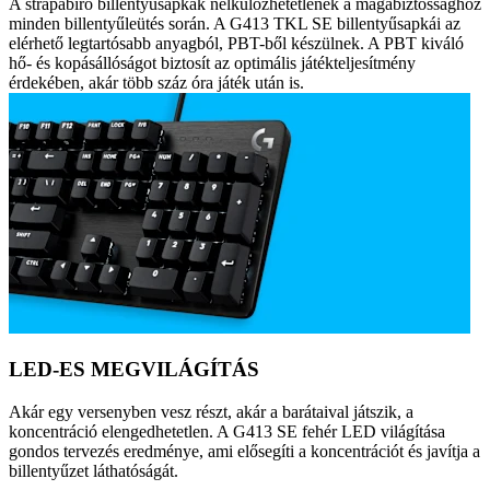
A strapabíró billentyűsapkák nélkülözhetetlenek a magabiztossághoz
minden billentyűleütés során. A G413 TKL SE billentyűsapkái az
elérhető legtartósabb anyagból, PBT-ből készülnek. A PBT kiváló
hő- és kopásállóságot biztosít az optimális játékteljesítmény
érdekében, akár több száz óra játék után is.
LED-ES MEGVILÁGÍTÁS
Akár egy versenyben vesz részt, akár a barátaival játszik, a
koncentráció elengedhetetlen. A G413 SE fehér LED világítása
gondos tervezés eredménye, ami elősegíti a koncentrációt és javítja a
billentyűzet láthatóságát.