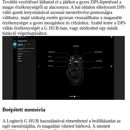
További vezérléssel láthatod el a játékot a gyors DPI-léptetéssel a
magas érzékenységről az alacsonyra. A bal oldalon elhelyezett DPI-
váltó gomb lenyomásával azonnal mesterlövész-pontosságra
válthatsz, majd szükség esetén gyorsan visszaállhatsz a magasabb
érzékenységre a gyors mozgáshoz és célzáshoz. Szabd testre a DPI-
váltás érzékenységét a G HUB-ban, vagy módosítsd egy másik
funkció végrehajtásához.
Beépített memória
A Logitech G HUB használatával elmentheted a beállításaidat az
egér memóriájába, és magaddal viheted bárhová. A mentett