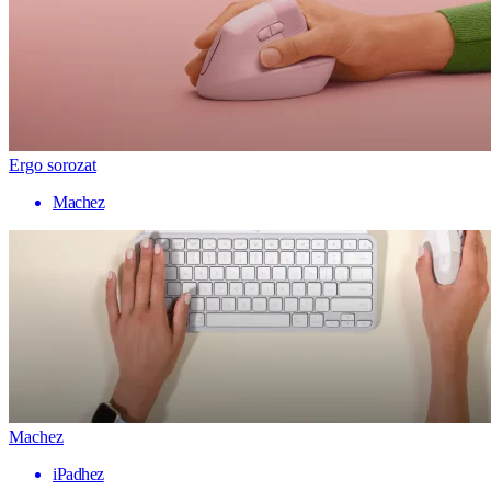
Ergo sorozat
Machez
Machez
iPadhez