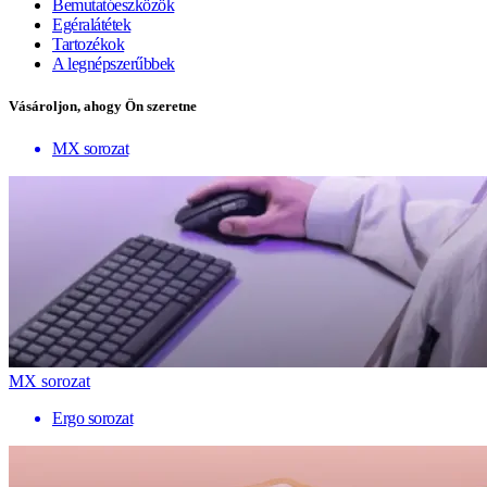
Bemutatóeszközök
Egéralátétek
Tartozékok
A legnépszerűbbek
Vásároljon, ahogy Ön szeretne
MX sorozat
MX sorozat
Ergo sorozat