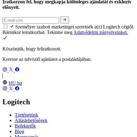
Iratkozzon fel, hogy megkapja különleges ajánlatát és exkluzív
előnyeit.
Személyre szabott marketinget szeretnék a(z) Logitech cégtől.
Bármikor leiratkozhat. Tekintse meg
Adatvédelmi irányelveinket.
Köszönjük, hogy feliratkozott.
Keresse az üdvözlő ajánlatot a postaládájában.
HU,hu
Logitech
Történetünk
Álláslehetőségek
Befektetők
Blog
Megnyomás