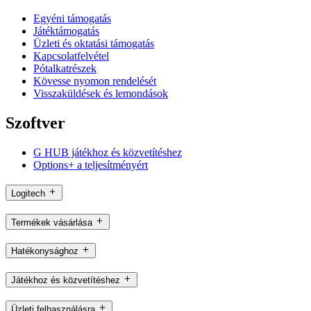
Egyéni támogatás
Játéktámogatás
Üzleti és oktatási támogatás
Kapcsolatfelvétel
Pótalkatrészek
Kövesse nyomon rendelését
Visszaküldések és lemondások
Szoftver
G HUB játékhoz és közvetítéshez
Options+ a teljesítményért
Logitech
Termékek vásárlása
Hatékonysághoz
Játékhoz és közvetítéshez
Üzleti felhasználásra