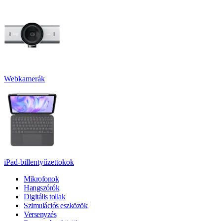
Webkamerák
iPad-billentyűzettokok
Mikrofonok
Hangszórók
Digitális tollak
Szimulációs eszközök
Versenyzés