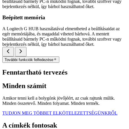
beállításaid bármely PC-n működni fognak, további szoftver vagy
bejelentkezés nélkül, így bárhol használhatod őket.
Beépített memória
A Logitech G HUB használatával elmentheted a beállításaidat az
egér memóriájába, és magaddal viheted bárhová. A mentett
beállításaid bármely PC-n működni fognak, további szoftver vagy
bejelentkezés nélkül, így bárhol használhatod őket.
További funkciók felfedezése
Fenntartható tervezés
Minden számít
Amikor tenni kell a bolygónk jövőjéért, az csak rajtunk múlik.
Minden összetevő. Minden folyamat. Minden termék.
TUDJON MEG TÖBBET ELKÖTELEZETTSÉGÜNKRŐL
A címkék fontosak