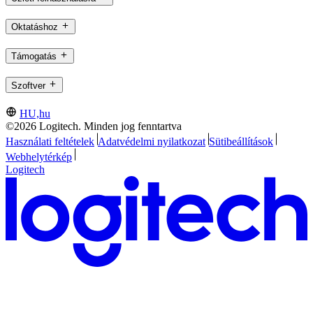
Oktatáshoz
Támogatás
Szoftver
HU,hu
©2026 Logitech. Minden jog fenntartva
Használati feltételek
Adatvédelmi nyilatkozat
Sütibeállítások
Webhelytérkép
Logitech