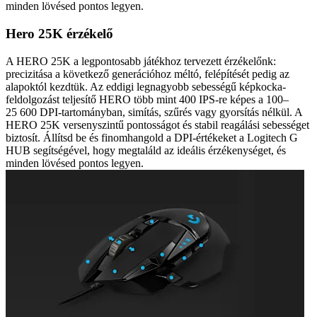
minden lövésed pontos legyen.
Hero 25K érzékelő
A HERO 25K a legpontosabb játékhoz tervezett érzékelőnk:
precizitása a következő generációhoz méltó, felépítését pedig az
alapoktól kezdtük. Az eddigi legnagyobb sebességű képkocka-
feldolgozást teljesítő HERO több mint 400 IPS-re képes a 100–
25 600 DPI-tartományban, simítás, szűrés vagy gyorsítás nélkül. A
HERO 25K versenyszintű pontosságot és stabil reagálási sebességet
biztosít. Állítsd be és finomhangold a DPI-értékeket a Logitech G
HUB segítségével, hogy megtaláld az ideális érzékenységet, és
minden lövésed pontos legyen.