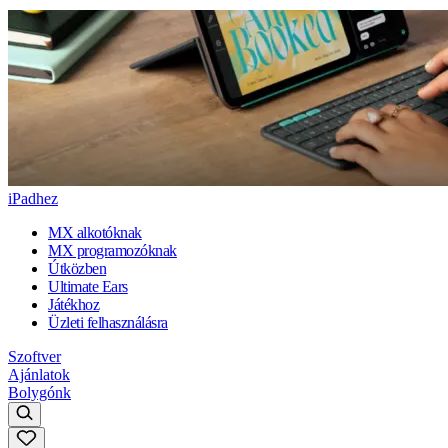
iPadhez
MX alkotóknak
MX programozóknak
Útközben
Ultimate Ears
Játékhoz
Üzleti felhasználásra
Szoftver
Ajánlatok
Bolygónk