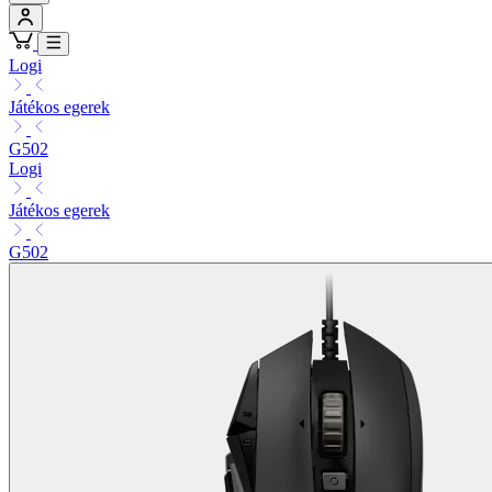
Logi
Játékos egerek
G502
Logi
Játékos egerek
G502