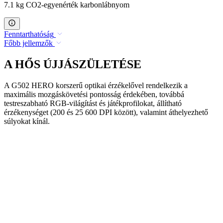
7.1 kg CO2-egyenérték karbonlábnyom
Fenntarthatóság
Főbb jellemzők
A HŐS ÚJJÁSZÜLETÉSE
A G502 HERO korszerű optikai érzékelővel rendelkezik a
maximális mozgáskövetési pontosság érdekében, továbbá
testreszabható RGB-világítást és játékprofilokat, állítható
érzékenységet (200 és 25 600 DPI között), valamint áthelyezhető
súlyokat kínál.