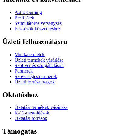
Astro Gaming
Profi játék
Szimulátoros versenyzés
Eszközök közvetítéshez
Üzleti felhasználásra
Munkaterületek
Üzleti termékek vásárlása
Szoftver és szolgáltatások
Partnerek
Szövetséges partnerek
Üzleti forrásanyagok
Oktatáshoz
Oktatási termékek vásárlása
K-12-megoldások
Oktatási források
Támogatás