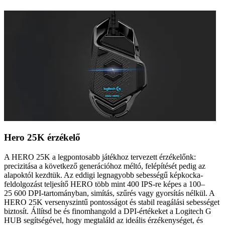
Hero 25K érzékelő
A HERO 25K a legpontosabb játékhoz tervezett érzékelőnk:
precizitása a következő generációhoz méltó, felépítését pedig az
alapoktól kezdtük. Az eddigi legnagyobb sebességű képkocka-
feldolgozást teljesítő HERO több mint 400 IPS-re képes a 100–
25 600 DPI-tartományban, simítás, szűrés vagy gyorsítás nélkül. A
HERO 25K versenyszintű pontosságot és stabil reagálási sebességet
biztosít. Állítsd be és finomhangold a DPI-értékeket a Logitech G
HUB segítségével, hogy megtaláld az ideális érzékenységet, és