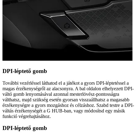
DPI-léptető gomb
További vezérléssel láthatod el a játékot a gyors DPI-léptetéssel a
magas érzékenységről az alacsonyra. A bal oldalon elhelyezett DPI-
váltó gomb lenyomásával azonnal mesterlövész-pontosságra
válthatsz, majd szükség esetén gyorsan visszaállhatsz a magasabb
érzékenységre a gyors mozgáshoz és célzáshoz. Szabd testre a DPI-
váltás érzékenységét a G HUB-ban, vagy módosítsd egy másik
funkció végrehajtásához.
DPI-léptető gomb