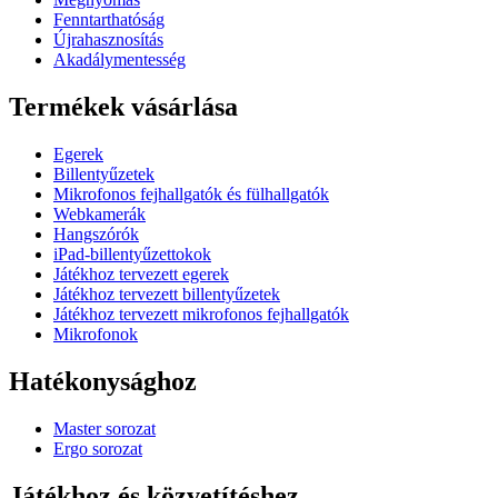
Fenntarthatóság
Újrahasznosítás
Akadálymentesség
Termékek vásárlása
Egerek
Billentyűzetek
Mikrofonos fejhallgatók és fülhallgatók
Webkamerák
Hangszórók
iPad-billentyűzettokok
Játékhoz tervezett egerek
Játékhoz tervezett billentyűzetek
Játékhoz tervezett mikrofonos fejhallgatók
Mikrofonok
Hatékonysághoz
Master sorozat
Ergo sorozat
Játékhoz és közvetítéshez