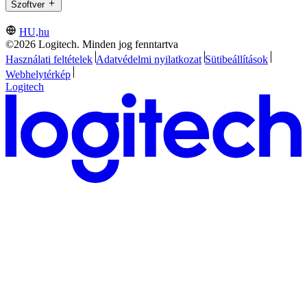
Szoftver
HU,hu
©2026 Logitech. Minden jog fenntartva
Használati feltételek
Adatvédelmi nyilatkozat
Sütibeállítások
Webhelytérkép
Logitech