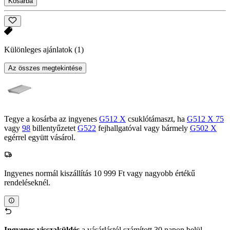
Kosárba
Különleges ajánlatok
(1)
Az összes megtekintése
Tegye a kosárba az ingyenes
G512 X
csuklótámaszt, ha
G512 X 75
vagy
98
billentyűzetet
G522
fejhallgatóval vagy bármely
G502 X
egérrel együtt vásárol.
Ingyenes normál kiszállítás 10 999 Ft vagy nagyobb értékű
rendeléseknél.
Ingyenes visszaküldés
a vásárlástól számított 30 napon belül.