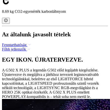
8.69 kg CO2-egyenérték karbonlábnyom
Az általunk javasolt tételek
Fenntarthatóság
Főbb jellemzők
EGY IKON. ÚJRATERVEZVE.
A G502 X PLUS a legendás G502 előd legújabb kiegészítése.
Újratervezve és megújítva a játékhoz tervezett leginnovatívabb
technológiáinkkal, beleértve az első LIGHTFORCE hibrid
kapcsolóinkat, a LIGHTSPEED professzionális szintű vezeték
nélküli technológiát, a LIGHTSYNC RGB-megvilágítást és a
HERO 25K optikai érzékelőt. A G502 X PLUS emellett
POWERPLAY-kompatibilis is – tehát soha nem merül le.