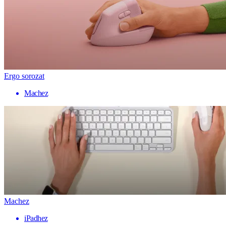
Ergo sorozat
Machez
Machez
iPadhez