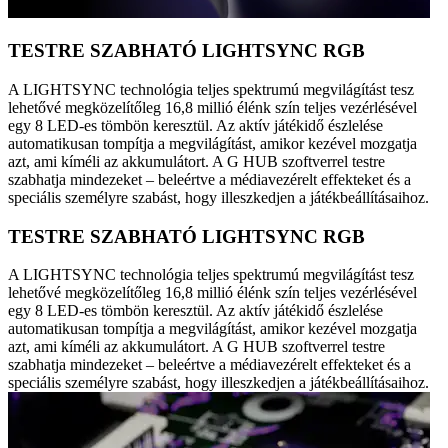
TESTRE SZABHATÓ LIGHTSYNC RGB
A LIGHTSYNC technológia teljes spektrumú megvilágítást tesz
lehetővé megközelítőleg 16,8 millió élénk szín teljes vezérlésével
egy 8 LED-es tömbön keresztül. Az aktív játékidő észlelése
automatikusan tompítja a megvilágítást, amikor kezével mozgatja
azt, ami kíméli az akkumulátort. A G HUB szoftverrel testre
szabhatja mindezeket – beleértve a médiavezérelt effekteket és a
speciális személyre szabást, hogy illeszkedjen a játékbeállításaihoz.
TESTRE SZABHATÓ LIGHTSYNC RGB
A LIGHTSYNC technológia teljes spektrumú megvilágítást tesz
lehetővé megközelítőleg 16,8 millió élénk szín teljes vezérlésével
egy 8 LED-es tömbön keresztül. Az aktív játékidő észlelése
automatikusan tompítja a megvilágítást, amikor kezével mozgatja
azt, ami kíméli az akkumulátort. A G HUB szoftverrel testre
szabhatja mindezeket – beleértve a médiavezérelt effekteket és a
speciális személyre szabást, hogy illeszkedjen a játékbeállításaihoz.