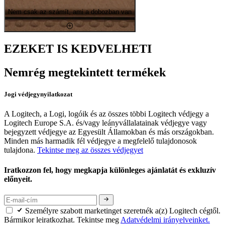
Nem csak az számít, ami a dobozban van
EZEKET IS KEDVELHETI
Nemrég megtekintett termékek
Jogi védjegynyilatkozat
A Logitech, a Logi, logóik és az összes többi Logitech védjegy a
Logitech Europe S.A. és/vagy leányvállalatainak védjegye vagy
bejegyzett védjegye az Egyesült Államokban és más országokban.
Minden más harmadik fél védjegye a megfelelő tulajdonosok
tulajdona.
Tekintse meg az összes védjegyet
Iratkozzon fel, hogy megkapja különleges ajánlatát és exkluzív
előnyeit.
Személyre szabott marketinget szeretnék a(z) Logitech cégtől.
Bármikor leiratkozhat. Tekintse meg
Adatvédelmi irányelveinket.