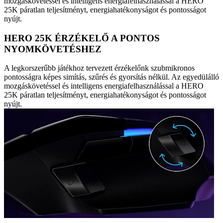
mozgáskövetéssel és intelligens energiafelhasználással a HERO
25K páratlan teljesítményt, energiahatékonyságot és pontosságot
nyújt.
HERO 25K ÉRZÉKELŐ A PONTOS
NYOMKÖVETÉSHEZ
A legkorszerűbb játékhoz tervezett érzékelőnk szubmikronos
pontosságra képes simítás, szűrés és gyorsítás nélkül. Az egyedülálló
mozgáskövetéssel és intelligens energiafelhasználással a HERO
25K páratlan teljesítményt, energiahatékonyságot és pontosságot
nyújt.