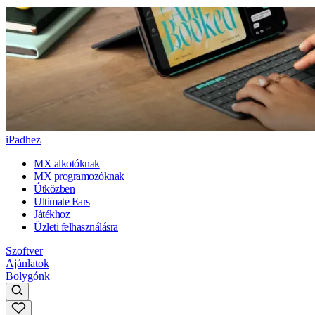
iPadhez
MX alkotóknak
MX programozóknak
Útközben
Ultimate Ears
Játékhoz
Üzleti felhasználásra
Szoftver
Ajánlatok
Bolygónk