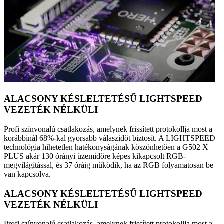
ALACSONY KÉSLELTETÉSŰ LIGHTSPEED
VEZETÉK NÉLKÜLI
Profi színvonalú csatlakozás, amelynek frissített protokollja most a
korábbinál 68%-kal gyorsabb válaszidőt biztosít. A LIGHTSPEED
technológia hihetetlen hatékonyságának köszönhetően a G502 X
PLUS akár 130 órányi üzemidőre képes kikapcsolt RGB-
megvilágítással, és 37 óráig működik, ha az RGB folyamatosan be
van kapcsolva.
ALACSONY KÉSLELTETÉSŰ LIGHTSPEED
VEZETÉK NÉLKÜLI
Profi színvonalú csatlakozás, amelynek frissített protokollja most a