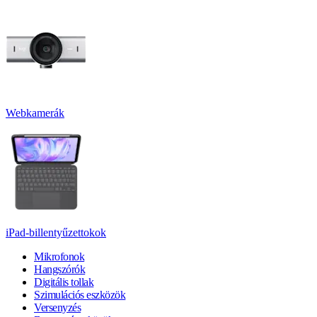
Webkamerák
iPad-billentyűzettokok
Mikrofonok
Hangszórók
Digitális tollak
Szimulációs eszközök
Versenyzés