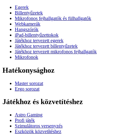
Egerek
Billentyűzetek
Mikrofonos fejhallgatók és fülhallgatók
Webkamerák
Hangszórók
iPad-billentyűzettokok
Játékhoz tervezett egerek
Játékhoz tervezett billentyűzetek
Játékhoz tervezett mikrofonos fejhallgatók
Mikrofonok
Hatékonysághoz
Master sorozat
Ergo sorozat
Játékhoz és közvetítéshez
Astro Gaming
Profi játék
Szimulátoros versenyzés
Eszközök közvetítéshez