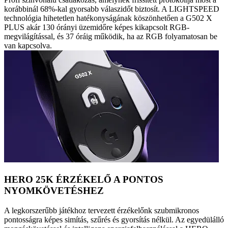
korábbinál 68%-kal gyorsabb válaszidőt biztosít. A LIGHTSPEED
technológia hihetetlen hatékonyságának köszönhetően a G502 X
PLUS akár 130 órányi üzemidőre képes kikapcsolt RGB-
megvilágítással, és 37 óráig működik, ha az RGB folyamatosan be
van kapcsolva.
HERO 25K ÉRZÉKELŐ A PONTOS
NYOMKÖVETÉSHEZ
A legkorszerűbb játékhoz tervezett érzékelőnk szubmikronos
pontosságra képes simítás, szűrés és gyorsítás nélkül. Az egyedülálló