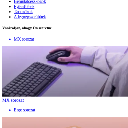
Bemutatóeszközök
Egéralátétek
Tartozékok
A legnépszerűbbek
Vásároljon, ahogy Ön szeretne
MX sorozat
MX sorozat
Ergo sorozat