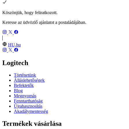
Köszönjük, hogy feliratkozott.
Keresse az üdvözlő ajánlatot a postaládájában.
HU,hu
Logitech
Történetünk
Álláslehetőségek
Befektetők
Blog
Megnyomás
Fenntarthatóság
Újrahasznosítás
Akadálymentesség
Termékek vásárlása