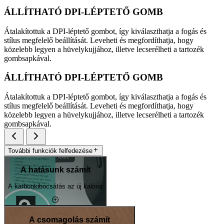
ÁLLÍTHATÓ DPI-LÉPTETŐ GOMB
Átalakítottuk a DPI-léptető gombot, így kiválaszthatja a fogás és
stílus megfelelő beállítását. Leveheti és megfordíthatja, hogy
közelebb legyen a hüvelykujjához, illetve lecserélheti a tartozék
gombsapkával.
ÁLLÍTHATÓ DPI-LÉPTETŐ GOMB
Átalakítottuk a DPI-léptető gombot, így kiválaszthatja a fogás és
stílus megfelelő beállítását. Leveheti és megfordíthatja, hogy
közelebb legyen a hüvelykujjához, illetve lecserélheti a tartozék
gombsapkával.
További funkciók felfedezése
A hatásunk számít
A karbonkibocsátás az új kalória
A csomagolás számít