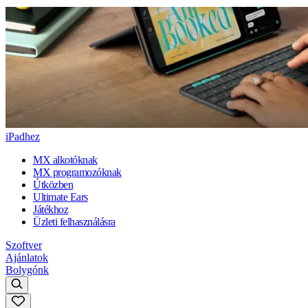
iPadhez
MX alkotóknak
MX programozóknak
Útközben
Ultimate Ears
Játékhoz
Üzleti felhasználásra
Szoftver
Ajánlatok
Bolygónk