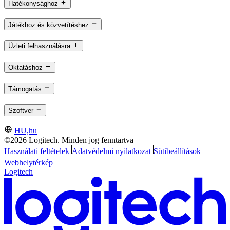
Hatékonysághoz
Játékhoz és közvetítéshez
Üzleti felhasználásra
Oktatáshoz
Támogatás
Szoftver
HU,hu
©2026 Logitech. Minden jog fenntartva
Használati feltételek
Adatvédelmi nyilatkozat
Sütibeállítások
Webhelytérkép
Logitech