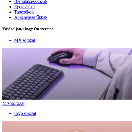
Bemutatóeszközök
Egéralátétek
Tartozékok
A legnépszerűbbek
Vásároljon, ahogy Ön szeretne
MX sorozat
MX sorozat
Ergo sorozat