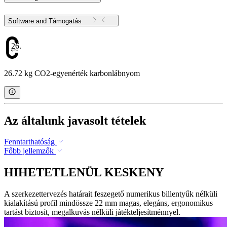
Software and Támogatás
26.72
26.72 kg CO2-egyenérték karbonlábnyom
Az általunk javasolt tételek
Fenntarthatóság
Főbb jellemzők
HIHETETLENÜL KESKENY
A szerkezettervezés határait feszegető numerikus billentyűk nélküli
kialakítású profil mindössze 22 mm magas, elegáns, ergonomikus
tartást biztosít, megalkuvás nélküli játékteljesítménnyel.