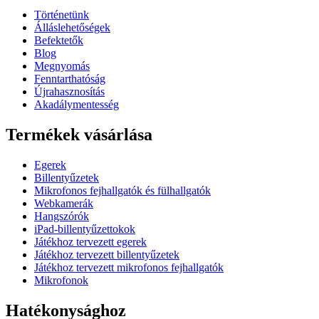
Történetünk
Álláslehetőségek
Befektetők
Blog
Megnyomás
Fenntarthatóság
Újrahasznosítás
Akadálymentesség
Termékek vásárlása
Egerek
Billentyűzetek
Mikrofonos fejhallgatók és fülhallgatók
Webkamerák
Hangszórók
iPad-billentyűzettokok
Játékhoz tervezett egerek
Játékhoz tervezett billentyűzetek
Játékhoz tervezett mikrofonos fejhallgatók
Mikrofonok
Hatékonysághoz