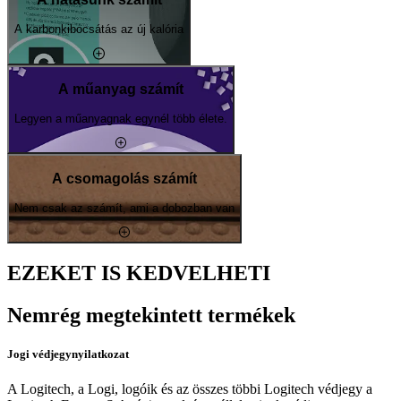
A karbonkibocsátás az új kalória
A műanyag számít
Legyen a műanyagnak egynél több élete.
A csomagolás számít
Nem csak az számít, ami a dobozban van
EZEKET IS KEDVELHETI
Nemrég megtekintett termékek
Jogi védjegynyilatkozat
A Logitech, a Logi, logóik és az összes többi Logitech védjegy a