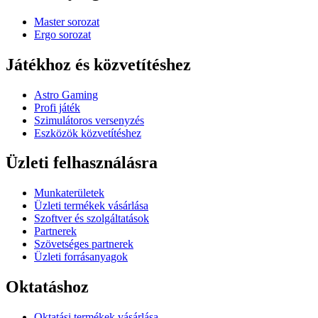
Master sorozat
Ergo sorozat
Játékhoz és közvetítéshez
Astro Gaming
Profi játék
Szimulátoros versenyzés
Eszközök közvetítéshez
Üzleti felhasználásra
Munkaterületek
Üzleti termékek vásárlása
Szoftver és szolgáltatások
Partnerek
Szövetséges partnerek
Üzleti forrásanyagok
Oktatáshoz
Oktatási termékek vásárlása