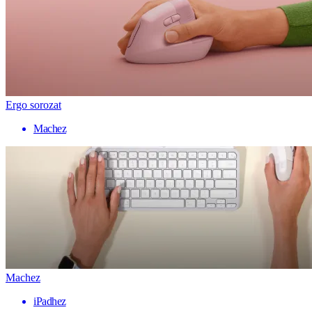
Ergo sorozat
Machez
Machez
iPadhez