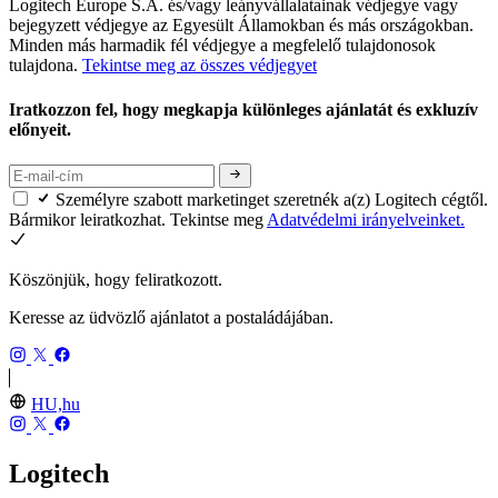
Logitech Europe S.A. és/vagy leányvállalatainak védjegye vagy
bejegyzett védjegye az Egyesült Államokban és más országokban.
Minden más harmadik fél védjegye a megfelelő tulajdonosok
tulajdona.
Tekintse meg az összes védjegyet
Iratkozzon fel, hogy megkapja különleges ajánlatát és exkluzív
előnyeit.
Személyre szabott marketinget szeretnék a(z) Logitech cégtől.
Bármikor leiratkozhat. Tekintse meg
Adatvédelmi irányelveinket.
Köszönjük, hogy feliratkozott.
Keresse az üdvözlő ajánlatot a postaládájában.
HU,hu
Logitech