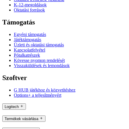
K-12-megoldások
Oktatási források
Támogatás
Egyéni támogatás
Játéktámogatás
Üzleti és oktatási támogatás
Kapcsolatfelvétel
Pótalkatrészek
Kövesse nyomon rendelését
Visszaküldések és lemondások
Szoftver
G HUB játékhoz és közvetítéshez
Options+ a teljesítményért
Logitech
Termékek vásárlása