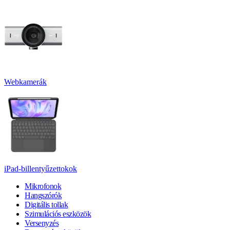
Webkamerák
iPad-billentyűzettokok
Mikrofonok
Hangszórók
Digitális tollak
Szimulációs eszközök
Versenyzés