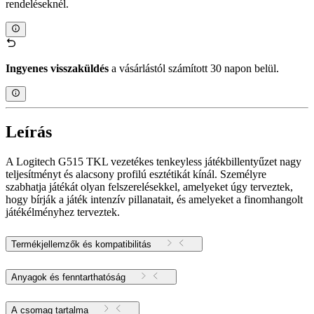
rendeléseknél.
Ingyenes visszaküldés
a vásárlástól számított 30 napon belül.
Leírás
A Logitech G515 TKL vezetékes tenkeyless játékbillentyűzet nagy
teljesítményt és alacsony profilú esztétikát kínál. Személyre
szabhatja játékát olyan felszerelésekkel, amelyeket úgy terveztek,
hogy bírják a játék intenzív pillanatait, és amelyeket a finomhangolt
játékélményhez terveztek.
Termékjellemzők és kompatibilitás
Anyagok és fenntarthatóság
A csomag tartalma