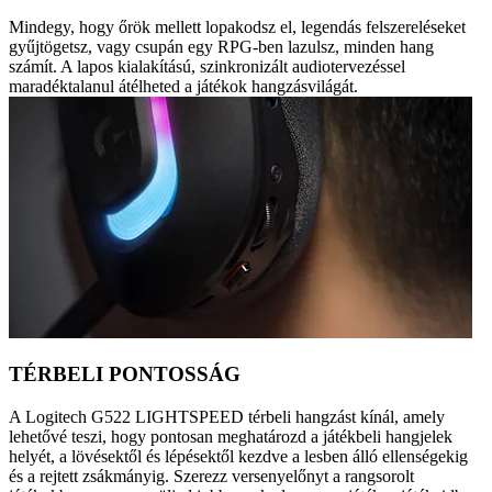
Mindegy, hogy őrök mellett lopakodsz el, legendás felszereléseket
gyűjtögetsz, vagy csupán egy RPG-ben lazulsz, minden hang
számít. A lapos kialakítású, szinkronizált audiotervezéssel
maradéktalanul átélheted a játékok hangzásvilágát.
TÉRBELI PONTOSSÁG
A Logitech G522 LIGHTSPEED térbeli hangzást kínál, amely
lehetővé teszi, hogy pontosan meghatározd a játékbeli hangjelek
helyét, a lövésektől és lépésektől kezdve a lesben álló ellenségekig
és a rejtett zsákmányig. Szerezz versenyelőnyt a rangsorolt