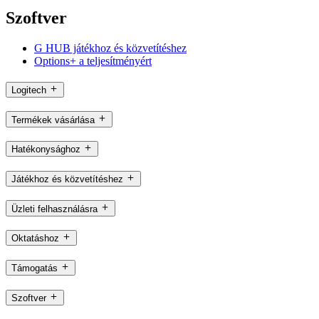
Szoftver
G HUB játékhoz és közvetítéshez
Options+ a teljesítményért
Logitech
Termékek vásárlása
Hatékonysághoz
Játékhoz és közvetítéshez
Üzleti felhasználásra
Oktatáshoz
Támogatás
Szoftver