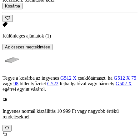
Kosárba
Különleges ajánlatok
(1)
Az összes megtekintése
Tegye a kosárba az ingyenes
G512 X
csuklótámaszt, ha
G512 X 75
vagy
98
billentyűzetet
G522
fejhallgatóval vagy bármely
G502 X
egérrel együtt vásárol.
Ingyenes normál kiszállítás 10 999 Ft vagy nagyobb értékű
rendeléseknél.