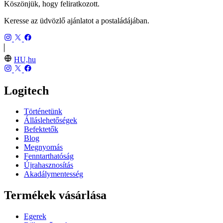
Köszönjük, hogy feliratkozott.
Keresse az üdvözlő ajánlatot a postaládájában.
HU,hu
Logitech
Történetünk
Álláslehetőségek
Befektetők
Blog
Megnyomás
Fenntarthatóság
Újrahasznosítás
Akadálymentesség
Termékek vásárlása
Egerek