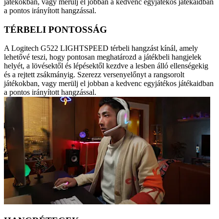
játékokban, vagy merülj el jobban a kedvenc egyjátékos játékaidban
a pontos irányított hangzással.
TÉRBELI PONTOSSÁG
A Logitech G522 LIGHTSPEED térbeli hangzást kínál, amely
lehetővé teszi, hogy pontosan meghatározd a játékbeli hangjelek
helyét, a lövésektől és lépésektől kezdve a lesben álló ellenségekig
és a rejtett zsákmányig. Szerezz versenyelőnyt a rangsorolt
játékokban, vagy merülj el jobban a kedvenc egyjátékos játékaidban
a pontos irányított hangzással.