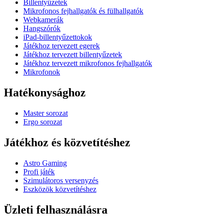
Billentyűzetek
Mikrofonos fejhallgatók és fülhallgatók
Webkamerák
Hangszórók
iPad-billentyűzettokok
Játékhoz tervezett egerek
Játékhoz tervezett billentyűzetek
Játékhoz tervezett mikrofonos fejhallgatók
Mikrofonok
Hatékonysághoz
Master sorozat
Ergo sorozat
Játékhoz és közvetítéshez
Astro Gaming
Profi játék
Szimulátoros versenyzés
Eszközök közvetítéshez
Üzleti felhasználásra