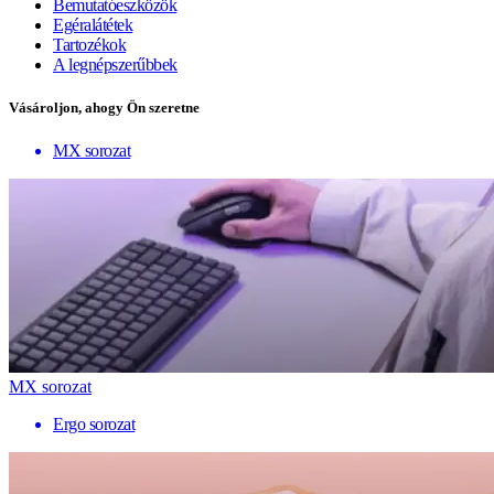
Bemutatóeszközök
Egéralátétek
Tartozékok
A legnépszerűbbek
Vásároljon, ahogy Ön szeretne
MX sorozat
MX sorozat
Ergo sorozat