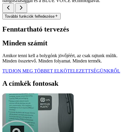
hangtisztasággal és a BLUE VO!CE technológiával.
További funkciók felfedezése
Fenntartható tervezés
Minden számít
Amikor tenni kell a bolygónk jövőjéért, az csak rajtunk múlik.
Minden összetevő. Minden folyamat. Minden termék.
TUDJON MEG TÖBBET ELKÖTELEZETTSÉGÜNKRŐL
A címkék fontosak