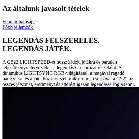
Az általunk javasolt tételek
Fenntarthatóság
Főbb jellemzők
LEGENDÁS FELSZERELÉS.
LEGENDÁS JÁTÉK.
A G522 LIGHTSPEED-et hosszú idejű játékra és páratlan
teljesítményre tervezték – a legendás G5 sorozat részeként. A
dinamikus LIGHTSYNC RGB-világítással, a magával ragadó
hangzással és a játékhoz tervezett mikrofonok csúcsával a G522 az
összes játszmát, eredményt és áttörést igazán legendássá fogja tenni.