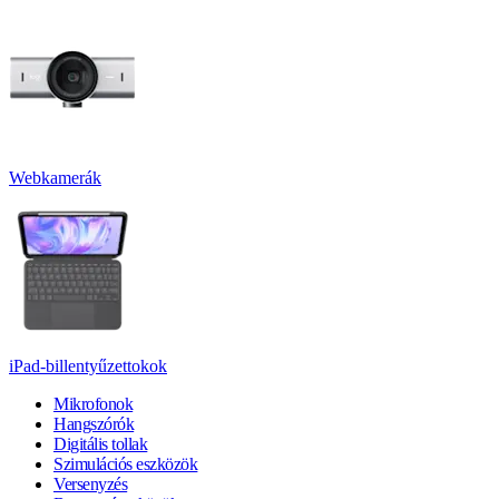
Webkamerák
iPad-billentyűzettokok
Mikrofonok
Hangszórók
Digitális tollak
Szimulációs eszközök
Versenyzés