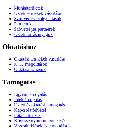
Munkaterületek
Üzleti termékek vásárlása
Szoftver és szolgáltatások
Partnerek
Szövetséges partnerek
Üzleti forrásanyagok
Oktatáshoz
Oktatási termékek vásárlása
K-12-megoldások
Oktatási források
Támogatás
Egyéni támogatás
Játéktámogatás
Üzleti és oktatási támogatás
Kapcsolatfelvétel
Pótalkatrészek
Kövesse nyomon rendelését
Visszaküldések és lemondások