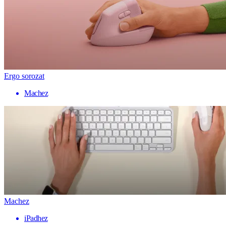
Ergo sorozat
Machez
Machez
iPadhez