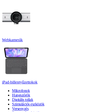
Webkamerák
iPad-billentyűzettokok
Mikrofonok
Hangszórók
Digitális tollak
Szimulációs eszközök
Versenyzés