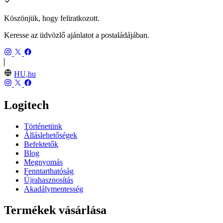
Köszönjük, hogy feliratkozott.
Keresse az üdvözlő ajánlatot a postaládájában.
HU,hu
Logitech
Történetünk
Álláslehetőségek
Befektetők
Blog
Megnyomás
Fenntarthatóság
Újrahasznosítás
Akadálymentesség
Termékek vásárlása