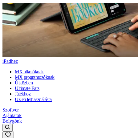
iPadhez
MX alkotóknak
MX programozóknak
Útközben
Ultimate Ears
Játékhoz
Üzleti felhasználásra
Szoftver
Ajánlatok
Bolygónk