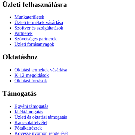
Üzleti felhasználásra
Munkaterületek
Üzleti termékek vásárlása
Szoftver és szolgáltatások
Partnerek
Szövetséges partnerek
Üzleti forrásanyagok
Oktatáshoz
Oktatási termékek vásárlása
K-12-megoldások
Oktatási források
Támogatás
Egyéni támogatás
Játéktámogatás
Üzleti és oktatási támogatás
Kapcsolatfelvétel
Pótalkatrészek
Kövesse nyomon rendelését