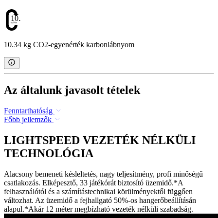
10.34
10.34 kg CO2-egyenérték karbonlábnyom
Az általunk javasolt tételek
Fenntarthatóság
Főbb jellemzők
LIGHTSPEED VEZETÉK NÉLKÜLI
TECHNOLÓGIA
Alacsony bemeneti késleltetés, nagy teljesítmény, profi minőségű
csatlakozás. Elképesztő, 33 játékórát biztosító üzemidő.*A
felhasználótól és a számítástechnikai körülményektől függően
változhat. Az üzemidő a fejhallgató 50%-os hangerőbeállításán
alapul.*Akár 12 méter megbízható vezeték nélküli szabadság.