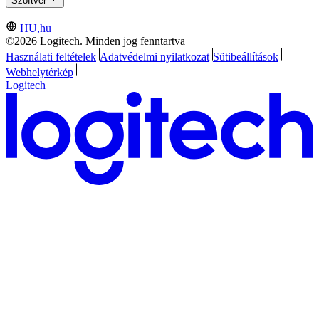
Szoftver
HU,hu
©2026 Logitech. Minden jog fenntartva
Használati feltételek
Adatvédelmi nyilatkozat
Sütibeállítások
Webhelytérkép
Logitech