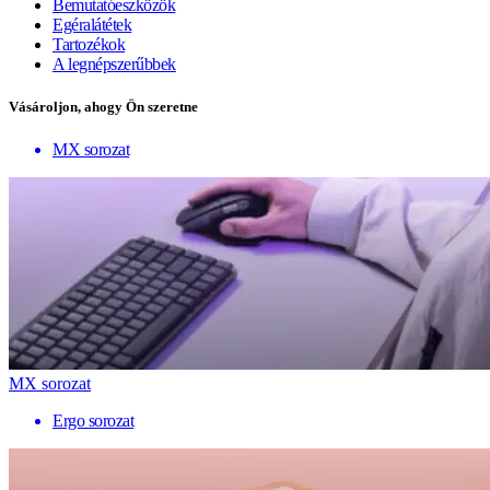
Bemutatóeszközök
Egéralátétek
Tartozékok
A legnépszerűbbek
Vásároljon, ahogy Ön szeretne
MX sorozat
MX sorozat
Ergo sorozat