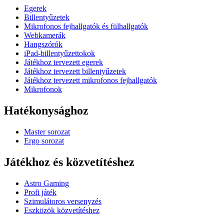
Egerek
Billentyűzetek
Mikrofonos fejhallgatók és fülhallgatók
Webkamerák
Hangszórók
iPad-billentyűzettokok
Játékhoz tervezett egerek
Játékhoz tervezett billentyűzetek
Játékhoz tervezett mikrofonos fejhallgatók
Mikrofonok
Hatékonysághoz
Master sorozat
Ergo sorozat
Játékhoz és közvetítéshez
Astro Gaming
Profi játék
Szimulátoros versenyzés
Eszközök közvetítéshez