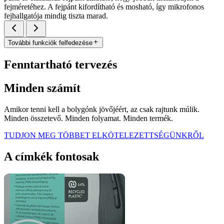
fejméretéhez. A fejpánt kifordítható és mosható, így mikrofonos
fejhallgatója mindig tiszta marad.
További funkciók felfedezése
Fenntartható tervezés
Minden számít
Amikor tenni kell a bolygónk jövőjéért, az csak rajtunk múlik.
Minden összetevő. Minden folyamat. Minden termék.
TUDJON MEG TÖBBET ELKÖTELEZETTSÉGÜNKRŐL
A címkék fontosak