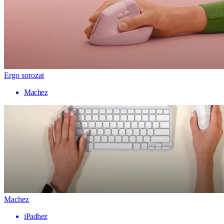
Ergo sorozat
Machez
Machez
iPadhez