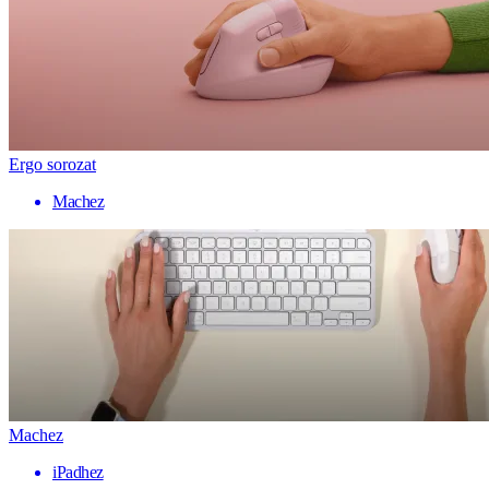
Ergo sorozat
Machez
Machez
iPadhez