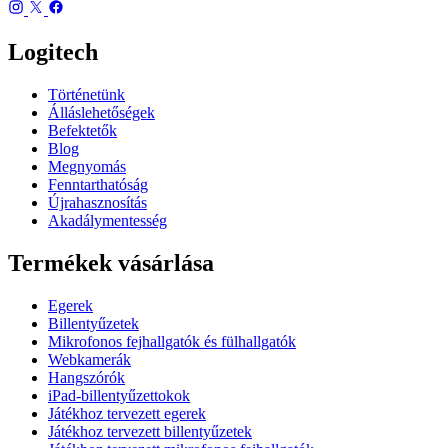
Logitech
Történetünk
Álláslehetőségek
Befektetők
Blog
Megnyomás
Fenntarthatóság
Újrahasznosítás
Akadálymentesség
Termékek vásárlása
Egerek
Billentyűzetek
Mikrofonos fejhallgatók és fülhallgatók
Webkamerák
Hangszórók
iPad-billentyűzettokok
Játékhoz tervezett egerek
Játékhoz tervezett billentyűzetek