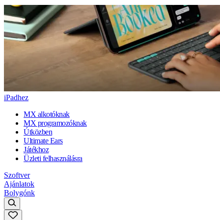
iPadhez
MX alkotóknak
MX programozóknak
Útközben
Ultimate Ears
Játékhoz
Üzleti felhasználásra
Szoftver
Ajánlatok
Bolygónk