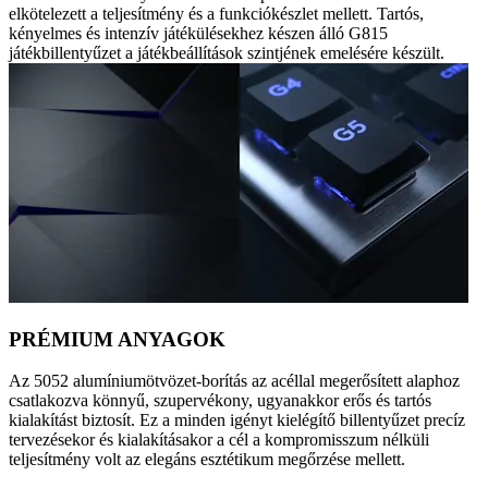
elkötelezett a teljesítmény és a funkciókészlet mellett. Tartós,
kényelmes és intenzív játékülésekhez készen álló G815
játékbillentyűzet a játékbeállítások szintjének emelésére készült.
PRÉMIUM ANYAGOK
Az 5052 alumíniumötvözet-borítás az acéllal megerősített alaphoz
csatlakozva könnyű, szupervékony, ugyanakkor erős és tartós
kialakítást biztosít. Ez a minden igényt kielégítő billentyűzet precíz
tervezésekor és kialakításakor a cél a kompromisszum nélküli
teljesítmény volt az elegáns esztétikum megőrzése mellett.