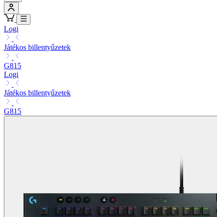
Logi
Játékos billentyűzetek
G815
Logi
Játékos billentyűzetek
G815