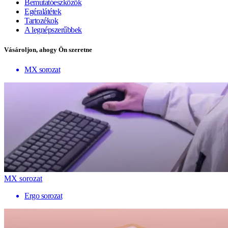
Bemutatóeszközök
Egéralátétek
Tartozékok
A legnépszerűbbek
Vásároljon, ahogy Ön szeretne
MX sorozat
MX sorozat
Ergo sorozat