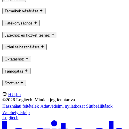
Termékek vásárlása
Hatékonysághoz
Játékhoz és közvetítéshez
Üzleti felhasználásra
Oktatáshoz
Támogatás
Szoftver
HU,hu
©2026 Logitech. Minden jog fenntartva
Használati feltételek
Adatvédelmi nyilatkozat
Sütibeállítások
Webhelytérkép
Logitech