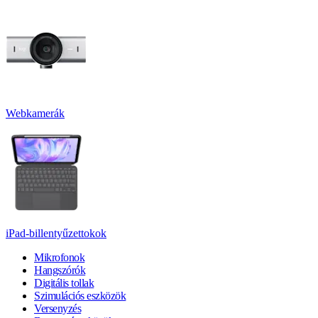
Webkamerák
iPad-billentyűzettokok
Mikrofonok
Hangszórók
Digitális tollak
Szimulációs eszközök
Versenyzés