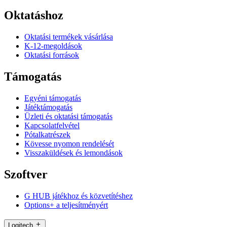
Oktatáshoz
Oktatási termékek vásárlása
K-12-megoldások
Oktatási források
Támogatás
Egyéni támogatás
Játéktámogatás
Üzleti és oktatási támogatás
Kapcsolatfelvétel
Pótalkatrészek
Kövesse nyomon rendelését
Visszaküldések és lemondások
Szoftver
G HUB játékhoz és közvetítéshez
Options+ a teljesítményért
Logitech