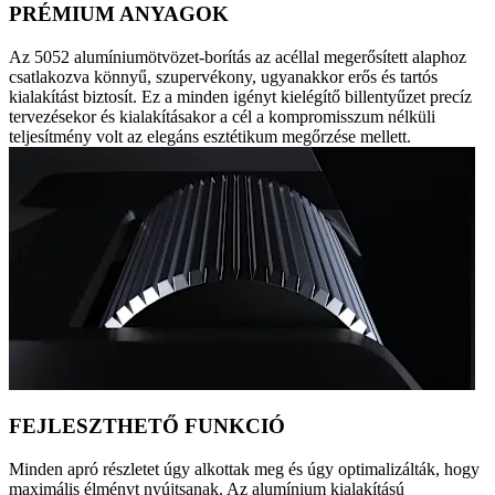
PRÉMIUM ANYAGOK
Az 5052 alumíniumötvözet-borítás az acéllal megerősített alaphoz
csatlakozva könnyű, szupervékony, ugyanakkor erős és tartós
kialakítást biztosít. Ez a minden igényt kielégítő billentyűzet precíz
tervezésekor és kialakításakor a cél a kompromisszum nélküli
teljesítmény volt az elegáns esztétikum megőrzése mellett.
FEJLESZTHETŐ FUNKCIÓ
Minden apró részletet úgy alkottak meg és úgy optimalizálták, hogy
maximális élményt nyújtsanak. Az alumínium kialakítású