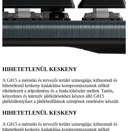
HIHETETLENÜL KESKENY
A G815 a mérnöki és tervezői terület szinergiája; kifinomult és
hihetetlenül keskeny kialakítása kompromisszumok nélkül
elkötelezett a teljesítmény és a funkciókészlet mellett. Tartós,
kényelmes és intenzív játékülésekhez készen álló G815
játékbillentyűzet a játékbeállítások szintjének emelésére készült.
HIHETETLENÜL KESKENY
A G815 a mérnöki és tervezői terület szinergiája; kifinomult és
hihetetlenül keskeny kialakítása kompromisszumok nélkül