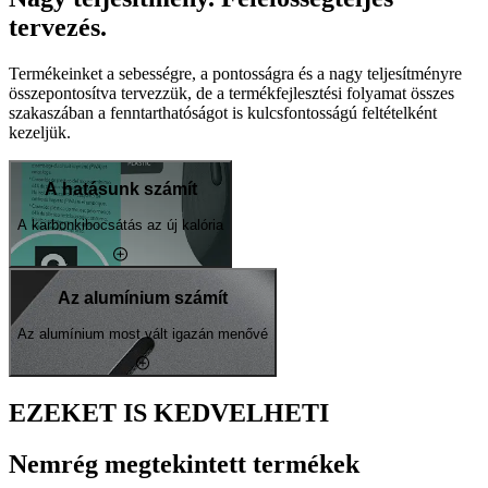
tervezés.
Termékeinket a sebességre, a pontosságra és a nagy teljesítményre
összepontosítva tervezzük, de a termékfejlesztési folyamat összes
szakaszában a fenntarthatóságot is kulcsfontosságú feltételként
kezeljük.
A hatásunk számít
A karbonkibocsátás az új kalória
Az alumínium számít
Az alumínium most vált igazán menővé
EZEKET IS KEDVELHETI
Nemrég megtekintett termékek