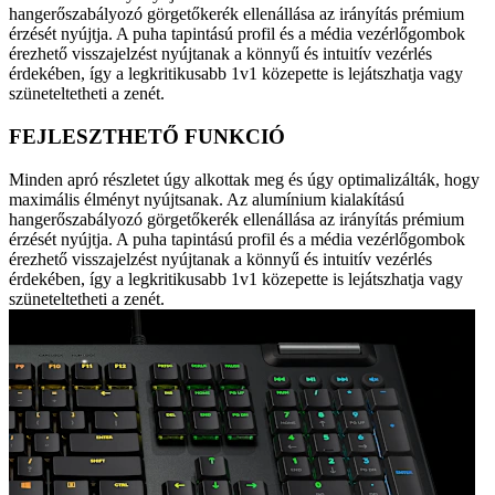
hangerőszabályozó görgetőkerék ellenállása az irányítás prémium
érzését nyújtja. A puha tapintású profil és a média vezérlőgombok
érezhető visszajelzést nyújtanak a könnyű és intuitív vezérlés
érdekében, így a legkritikusabb 1v1 közepette is lejátszhatja vagy
szüneteltetheti a zenét.
FEJLESZTHETŐ FUNKCIÓ
Minden apró részletet úgy alkottak meg és úgy optimalizálták, hogy
maximális élményt nyújtsanak. Az alumínium kialakítású
hangerőszabályozó görgetőkerék ellenállása az irányítás prémium
érzését nyújtja. A puha tapintású profil és a média vezérlőgombok
érezhető visszajelzést nyújtanak a könnyű és intuitív vezérlés
érdekében, így a legkritikusabb 1v1 közepette is lejátszhatja vagy
szüneteltetheti a zenét.