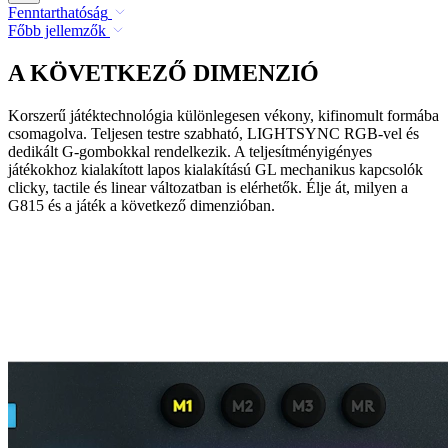
Fenntarthatóság
Főbb jellemzők
A KÖVETKEZŐ DIMENZIÓ
Korszerű játéktechnológia különlegesen vékony, kifinomult formába
csomagolva. Teljesen testre szabható, LIGHTSYNC RGB-vel és
dedikált G-gombokkal rendelkezik. A teljesítményigényes
játékokhoz kialakított lapos kialakítású GL mechanikus kapcsolók
clicky, tactile és linear változatban is elérhetők. Élje át, milyen a
G815 és a játék a következő dimenzióban.