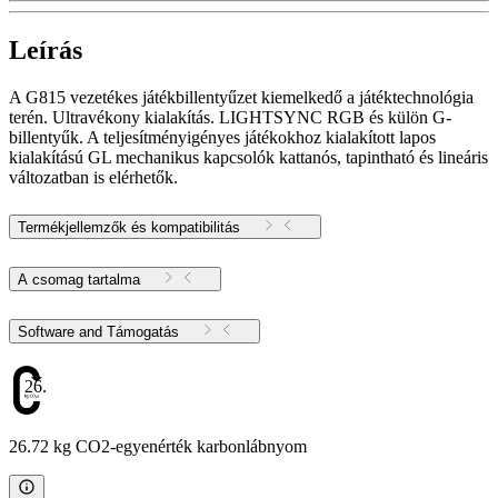
Leírás
A G815 vezetékes játékbillentyűzet kiemelkedő a játéktechnológia
terén. Ultravékony kialakítás. LIGHTSYNC RGB és külön G-
billentyűk. A teljesítményigényes játékokhoz kialakított lapos
kialakítású GL mechanikus kapcsolók kattanós, tapintható és lineáris
változatban is elérhetők.
Termékjellemzők és kompatibilitás
A csomag tartalma
Software and Támogatás
26.72
26.72 kg CO2-egyenérték karbonlábnyom