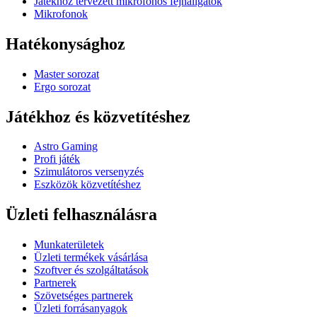
Játékhoz tervezett mikrofonos fejhallgatók
Mikrofonok
Hatékonysághoz
Master sorozat
Ergo sorozat
Játékhoz és közvetítéshez
Astro Gaming
Profi játék
Szimulátoros versenyzés
Eszközök közvetítéshez
Üzleti felhasználásra
Munkaterületek
Üzleti termékek vásárlása
Szoftver és szolgáltatások
Partnerek
Szövetséges partnerek
Üzleti forrásanyagok