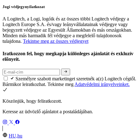
Jogi védjegynyilatkozat
A Logitech, a Logi, logóik és az összes többi Logitech védjegy a
Logitech Europe S.A. és/vagy leányvállalatainak védjegye vagy
bejegyzett védjegye az Egyesült Államokban és más országokban.
Minden más harmadik fél védjegye a megfelelő tulajdonosok
tulajdona.
Tekintse meg az összes védjegyet
Iratkozzon fel, hogy megkapja különleges ajánlatát és exkluzív
előnyeit.
Személyre szabott marketinget szeretnék a(z) Logitech cégtől.
Bármikor leiratkozhat. Tekintse meg
Adatvédelmi irányelveinket.
Köszönjük, hogy feliratkozott.
Keresse az üdvözlő ajánlatot a postaládájában.
HU,hu