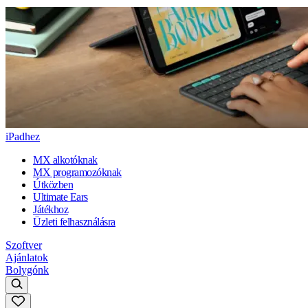
iPadhez
MX alkotóknak
MX programozóknak
Útközben
Ultimate Ears
Játékhoz
Üzleti felhasználásra
Szoftver
Ajánlatok
Bolygónk