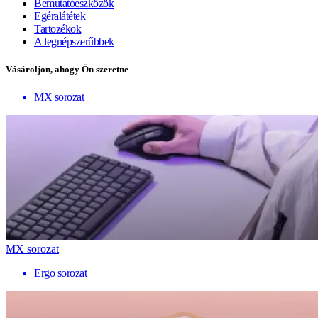
Bemutatóeszközök
Egéralátétek
Tartozékok
A legnépszerűbbek
Vásároljon, ahogy Ön szeretne
MX sorozat
MX sorozat
Ergo sorozat