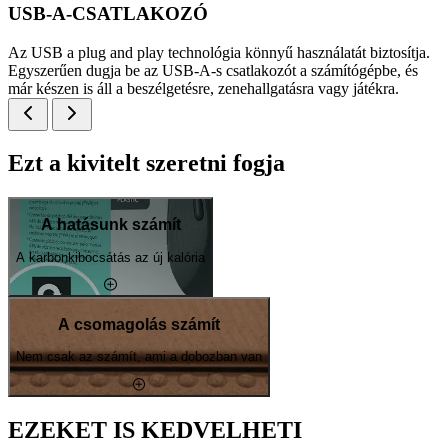
USB-A-CSATLAKOZÓ
Az USB a plug and play technológia könnyű használatát biztosítja.
Egyszerűen dugja be az USB-A-s csatlakozót a számítógépbe, és
már készen is áll a beszélgetésre, zenehallgatásra vagy játékra.
Ezt a kivitelt szeretni fogja
A hatásunk számít
A karbonkibocsátás az új kalória
A csomagolás számít
Nem csak az számít, ami a dobozban van
EZEKET IS KEDVELHETI