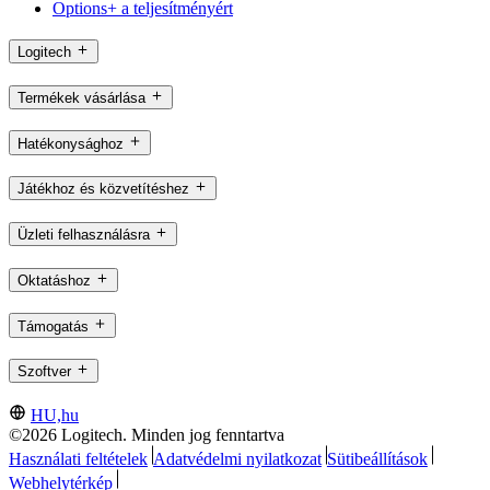
Options+ a teljesítményért
Logitech
Termékek vásárlása
Hatékonysághoz
Játékhoz és közvetítéshez
Üzleti felhasználásra
Oktatáshoz
Támogatás
Szoftver
HU,hu
©2026 Logitech. Minden jog fenntartva
Használati feltételek
Adatvédelmi nyilatkozat
Sütibeállítások
Webhelytérkép