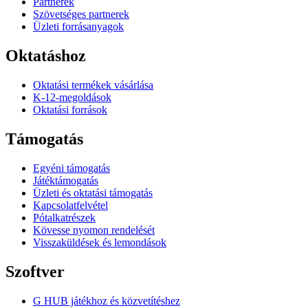
Partnerek
Szövetséges partnerek
Üzleti forrásanyagok
Oktatáshoz
Oktatási termékek vásárlása
K-12-megoldások
Oktatási források
Támogatás
Egyéni támogatás
Játéktámogatás
Üzleti és oktatási támogatás
Kapcsolatfelvétel
Pótalkatrészek
Kövesse nyomon rendelését
Visszaküldések és lemondások
Szoftver
G HUB játékhoz és közvetítéshez