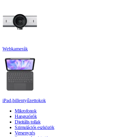
Webkamerák
iPad-billentyűzettokok
Mikrofonok
Hangszórók
Digitális tollak
Szimulációs eszközök
Versenyzés