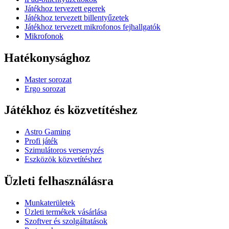
Játékhoz tervezett egerek
Játékhoz tervezett billentyűzetek
Játékhoz tervezett mikrofonos fejhallgatók
Mikrofonok
Hatékonysághoz
Master sorozat
Ergo sorozat
Játékhoz és közvetítéshez
Astro Gaming
Profi játék
Szimulátoros versenyzés
Eszközök közvetítéshez
Üzleti felhasználásra
Munkaterületek
Üzleti termékek vásárlása
Szoftver és szolgáltatások