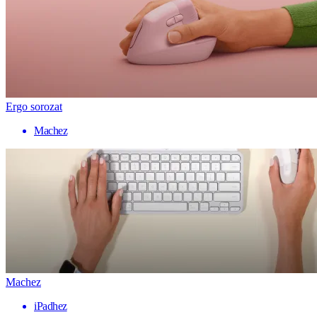
Ergo sorozat
Machez
Machez
iPadhez