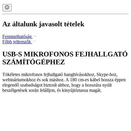
Az általunk javasolt tételek
Fenntarthatóság
Főbb jellemzők
USB-S MIKROFONOS FEJHALLGATÓ
SZÁMÍTÓGÉPHEZ
Tökéletes mikrofonos fejhallgató hanghívásokhoz, Skype-hoz,
webináriumokhoz és sok máshoz. A 180 cm-es kábel hossza éppen
elegendő szabadságot biztosít ahhoz, hogy a hosszúra nyúlt
beszélgetések során felálljon, és kinyújtóztassa magát.