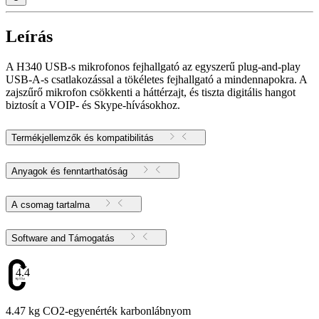
Leírás
A H340 USB-s mikrofonos fejhallgató az egyszerű plug-and-play
USB-A-s csatlakozással a tökéletes fejhallgató a mindennapokra. A
zajszűrő mikrofon csökkenti a háttérzajt, és tiszta digitális hangot
biztosít a VOIP- és Skype-hívásokhoz.
Termékjellemzők és kompatibilitás
Anyagok és fenntarthatóság
A csomag tartalma
Software and Támogatás
4.47
4.47 kg CO2-egyenérték karbonlábnyom