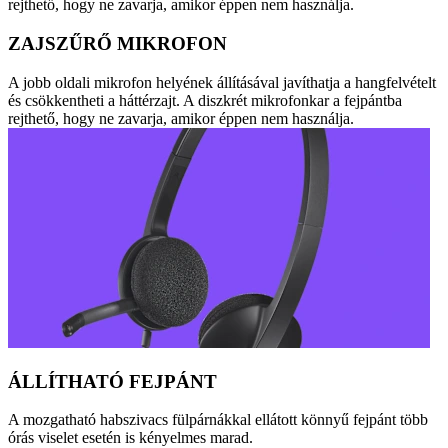
rejthető, hogy ne zavarja, amikor éppen nem használja.
ZAJSZŰRŐ MIKROFON
A jobb oldali mikrofon helyének állításával javíthatja a hangfelvételt
és csökkentheti a háttérzajt. A diszkrét mikrofonkar a fejpántba
rejthető, hogy ne zavarja, amikor éppen nem használja.
ÁLLÍTHATÓ FEJPÁNT
A mozgatható habszivacs fülpárnákkal ellátott könnyű fejpánt több
órás viselet esetén is kényelmes marad.