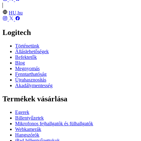
HU,hu
Logitech
Történetünk
Álláslehetőségek
Befektetők
Blog
Megnyomás
Fenntarthatóság
Újrahasznosítás
Akadálymentesség
Termékek vásárlása
Egerek
Billentyűzetek
Mikrofonos fejhallgatók és fülhallgatók
Webkamerák
Hangszórók
iPad-billentyűzettokok