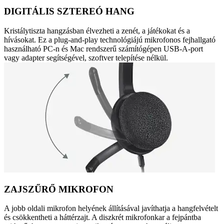
DIGITÁLIS SZTEREÓ HANG
Kristálytiszta hangzásban élvezheti a zenét, a játékokat és a
hívásokat. Ez a plug-and-play technológiájú mikrofonos fejhallgató
használható PC-n és Mac rendszerű számítógépen USB-A-port
vagy adapter segítségével, szoftver telepítése nélkül.
ZAJSZŰRŐ MIKROFON
A jobb oldali mikrofon helyének állításával javíthatja a hangfelvételt
és csökkentheti a háttérzajt. A diszkrét mikrofonkar a fejpántba