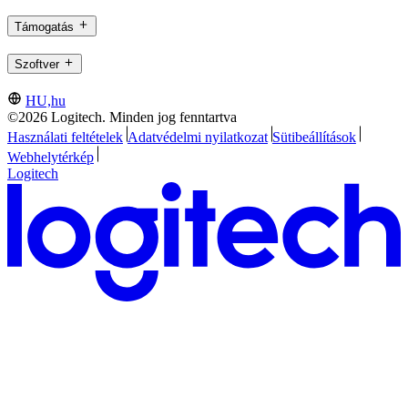
Támogatás
Szoftver
HU,hu
©2026 Logitech. Minden jog fenntartva
Használati feltételek
Adatvédelmi nyilatkozat
Sütibeállítások
Webhelytérkép
Logitech