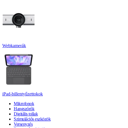
Webkamerák
iPad-billentyűzettokok
Mikrofonok
Hangszórók
Digitális tollak
Szimulációs eszközök
Versenyzés