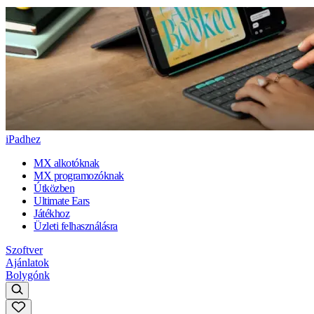
iPadhez
MX alkotóknak
MX programozóknak
Útközben
Ultimate Ears
Játékhoz
Üzleti felhasználásra
Szoftver
Ajánlatok
Bolygónk