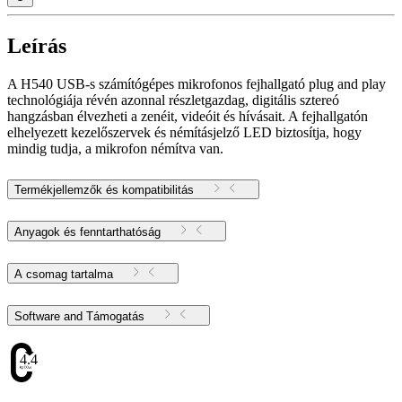
Leírás
A H540 USB-s számítógépes mikrofonos fejhallgató plug and play
technológiája révén azonnal részletgazdag, digitális sztereó
hangzásban élvezheti a zenéit, videóit és hívásait. A fejhallgatón
elhelyezett kezelőszervek és némításjelző LED biztosítja, hogy
mindig tudja, a mikrofon némítva van.
Termékjellemzők és kompatibilitás
Anyagok és fenntarthatóság
A csomag tartalma
Software and Támogatás
4.47