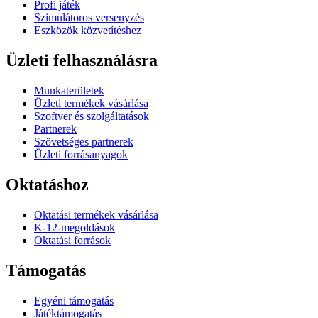
Profi játék
Szimulátoros versenyzés
Eszközök közvetítéshez
Üzleti felhasználásra
Munkaterületek
Üzleti termékek vásárlása
Szoftver és szolgáltatások
Partnerek
Szövetséges partnerek
Üzleti forrásanyagok
Oktatáshoz
Oktatási termékek vásárlása
K-12-megoldások
Oktatási források
Támogatás
Egyéni támogatás
Játéktámogatás