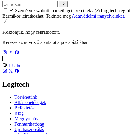
Személyre szabott marketinget szeretnék a(z) Logitech cégtől.
Bármikor leiratkozhat. Tekintse meg
Adatvédelmi irányelveinket.
Köszönjük, hogy feliratkozott.
Keresse az üdvözlő ajánlatot a postaládájában.
HU,hu
Logitech
Történetünk
Álláslehetőségek
Befektetők
Blog
Megnyomás
Fenntarthatóság
Újrahasznosítás