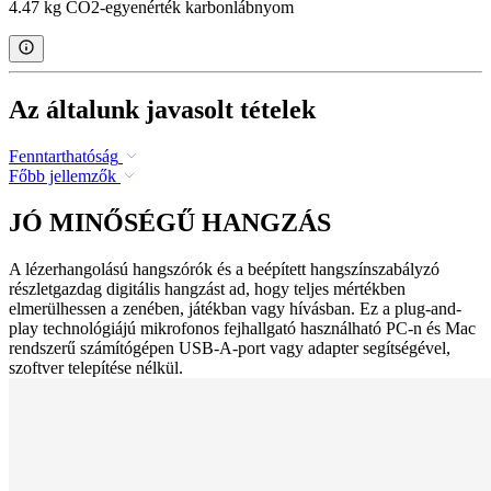
4.47 kg CO2-egyenérték karbonlábnyom
Az általunk javasolt tételek
Fenntarthatóság
Főbb jellemzők
JÓ MINŐSÉGŰ HANGZÁS
A lézerhangolású hangszórók és a beépített hangszínszabályzó
részletgazdag digitális hangzást ad, hogy teljes mértékben
elmerülhessen a zenében, játékban vagy hívásban. Ez a plug-and-
play technológiájú mikrofonos fejhallgató használható PC-n és Mac
rendszerű számítógépen USB-A-port vagy adapter segítségével,
szoftver telepítése nélkül.