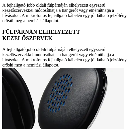
A fejhallgató jobb oldali fülpárnáján elhelyezett egyszerű
kezelőszervekkel módosíthatja a hangerőt vagy elnémíthatja a
hívásokat. A mikrofonos fejhallgató kábelén egy jól látható jelzőfény
erősíti meg a némítási állapotot.
FÜLPÁRNÁN ELHELYEZETT
KEZELŐSZERVEK
A fejhallgató jobb oldali fülpárnáján elhelyezett egyszerű
kezelőszervekkel módosíthatja a hangerőt vagy elnémíthatja a
hívásokat. A mikrofonos fejhallgató kábelén egy jól látható jelzőfény
erősíti meg a némítási állapotot.