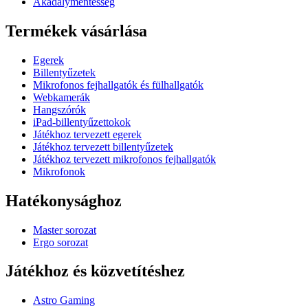
Akadálymentesség
Termékek vásárlása
Egerek
Billentyűzetek
Mikrofonos fejhallgatók és fülhallgatók
Webkamerák
Hangszórók
iPad-billentyűzettokok
Játékhoz tervezett egerek
Játékhoz tervezett billentyűzetek
Játékhoz tervezett mikrofonos fejhallgatók
Mikrofonok
Hatékonysághoz
Master sorozat
Ergo sorozat
Játékhoz és közvetítéshez
Astro Gaming