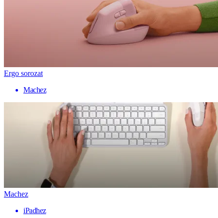
Ergo sorozat
Machez
Machez
iPadhez