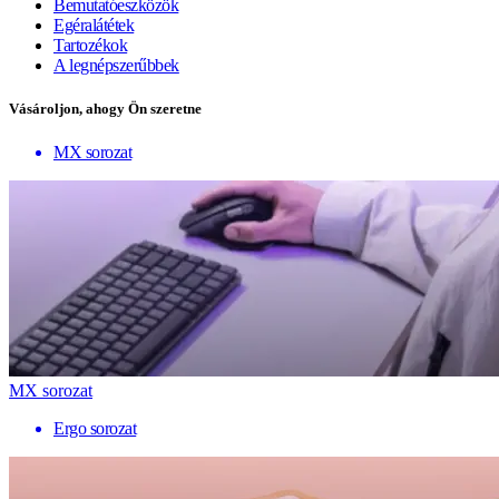
Bemutatóeszközök
Egéralátétek
Tartozékok
A legnépszerűbbek
Vásároljon, ahogy Ön szeretne
MX sorozat
MX sorozat
Ergo sorozat