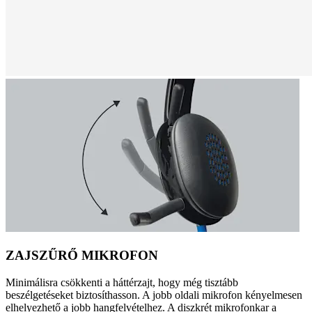
ZAJSZŰRŐ MIKROFON
Minimálisra csökkenti a háttérzajt, hogy még tisztább
beszélgetéseket biztosíthasson. A jobb oldali mikrofon kényelmesen
elhelyezhető a jobb hangfelvételhez. A diszkrét mikrofonkar a