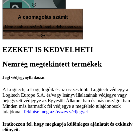
A csomagolás számít
Nem csak az számít, ami a dobozban van
EZEKET IS KEDVELHETI
Nemrég megtekintett termékek
Jogi védjegynyilatkozat
A Logitech, a Logi, logóik és az összes többi Logitech védjegy a
Logitech Europe S.A. és/vagy leányvállalatainak védjegye vagy
bejegyzett védjegye az Egyesült Államokban és más országokban.
Minden más harmadik fél védjegye a megfelelő tulajdonosok
tulajdona.
Tekintse meg az összes védjegyet
Iratkozzon fel, hogy megkapja különleges ajánlatát és exkluzív
előnyeit.