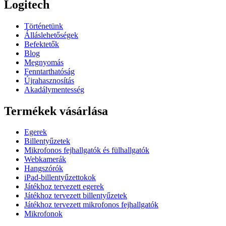
Logitech
Történetünk
Álláslehetőségek
Befektetők
Blog
Megnyomás
Fenntarthatóság
Újrahasznosítás
Akadálymentesség
Termékek vásárlása
Egerek
Billentyűzetek
Mikrofonos fejhallgatók és fülhallgatók
Webkamerák
Hangszórók
iPad-billentyűzettokok
Játékhoz tervezett egerek
Játékhoz tervezett billentyűzetek
Játékhoz tervezett mikrofonos fejhallgatók
Mikrofonok