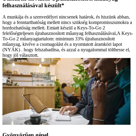
felhasználásával készült*
A munkája és a szenvedélyei nincsenek határok, és hiszünk abban,
hogy a fenntarthatóság mellett nincs szükség kompromisszumokra a
hordozhatóság mellett. Emiatt készül a Keys-To-Go 2
felelőségteljesen újrahasznosított műanyag felhasználásával,A Keys-
To-Go 2 műanyagtartalom: minimum 33% újrahasznosított
műanyag, kivéve a csomagolást és a nyomtatott áramköri lapot
(NYÁK) . hogy felszabadítsa, és azzal a nyugalommal tölthesse el,
hogy jól választott.
Gyönyörűen gépel