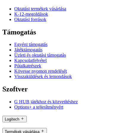
Oktatási termékek vásárlása
K-12-megoldások
Oktatási források
Támogatás
Egyéni támogatás
Játéktámogatás
Üzleti és oktatási támogatás
Kapcsolatfelvétel
Pótalkatrészek
Kövesse nyomon rendelését
Visszaküldések és lemondások
Szoftver
G HUB játékhoz és közvetítéshez
Options+ a teljesítményért
Logitech
Termékek vásárlása