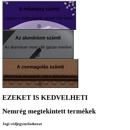
A műanyag számít
Legyen a műanyagnak egynél több élete.
Az alumínium számít
Az alumínium most vált igazán menővé
A csomagolás számít
Nem csak az számít, ami a dobozban van
EZEKET IS KEDVELHETI
Nemrég megtekintett termékek
Jogi védjegynyilatkozat