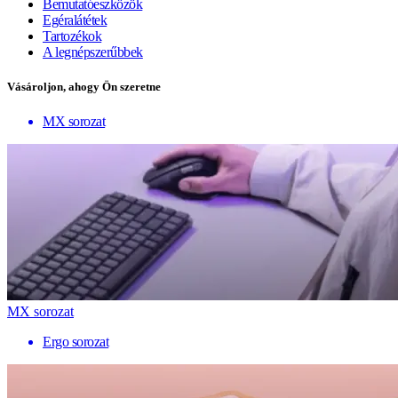
Bemutatóeszközök
Egéralátétek
Tartozékok
A legnépszerűbbek
Vásároljon, ahogy Ön szeretne
MX sorozat
MX sorozat
Ergo sorozat