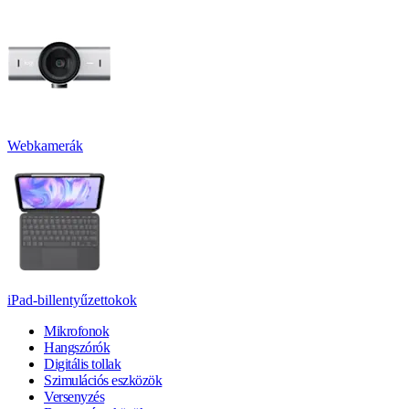
Webkamerák
iPad-billentyűzettokok
Mikrofonok
Hangszórók
Digitális tollak
Szimulációs eszközök
Versenyzés