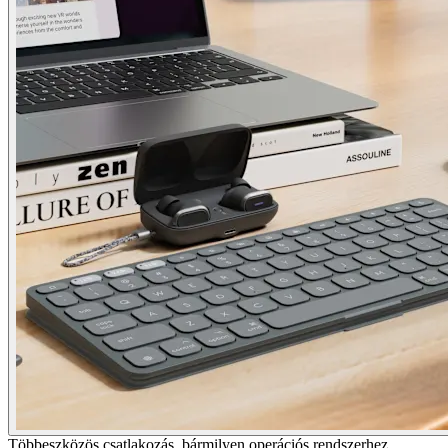
Többeszközös csatlakozás, bármilyen operációs rendszerhez