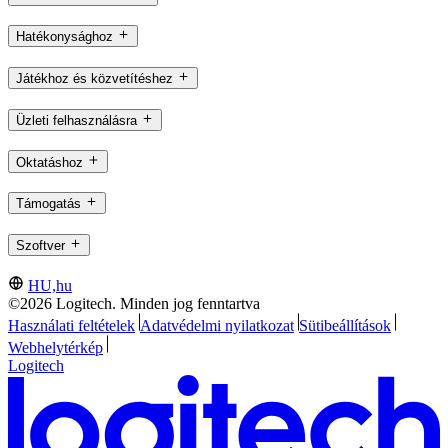
Hatékonysághoz
Játékhoz és közvetítéshez
Üzleti felhasználásra
Oktatáshoz
Támogatás
Szoftver
HU,hu
©2026 Logitech. Minden jog fenntartva
Használati feltételek
Adatvédelmi nyilatkozat
Sütibeállítások
Webhelytérkép
Logitech