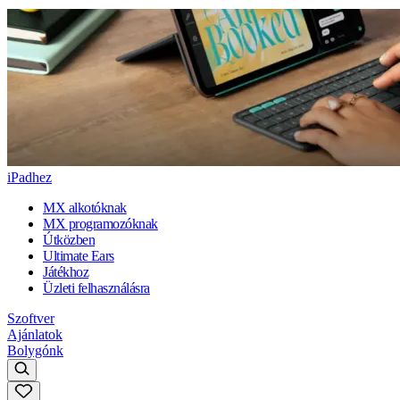
iPadhez
MX alkotóknak
MX programozóknak
Útközben
Ultimate Ears
Játékhoz
Üzleti felhasználásra
Szoftver
Ajánlatok
Bolygónk