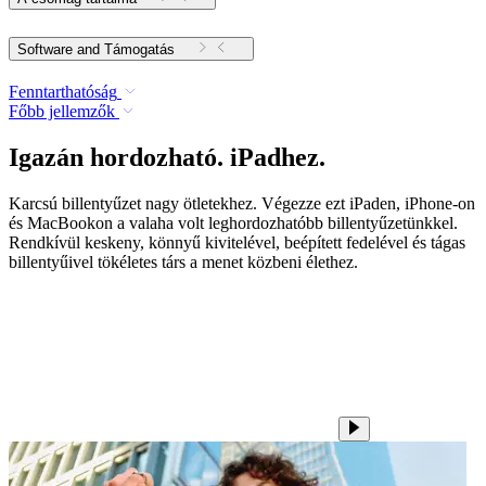
Software and Támogatás
Fenntarthatóság
Főbb jellemzők
Igazán hordozható. iPadhez.
Karcsú billentyűzet nagy ötletekhez. Végezze ezt iPaden, iPhone-on
és MacBookon a valaha volt leghordozhatóbb billentyűzetünkkel.
Rendkívül keskeny, könnyű kivitelével, beépített fedelével és tágas
billentyűivel tökéletes társ a menet közbeni élethez.