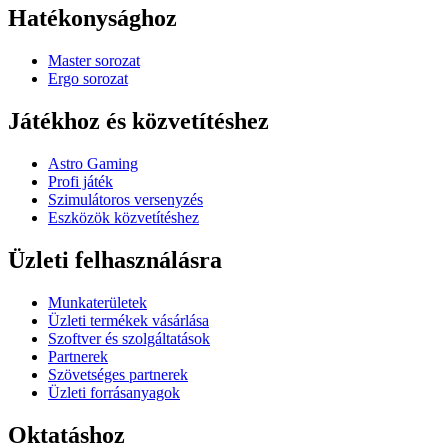
Hatékonysághoz
Master sorozat
Ergo sorozat
Játékhoz és közvetítéshez
Astro Gaming
Profi játék
Szimulátoros versenyzés
Eszközök közvetítéshez
Üzleti felhasználásra
Munkaterületek
Üzleti termékek vásárlása
Szoftver és szolgáltatások
Partnerek
Szövetséges partnerek
Üzleti forrásanyagok
Oktatáshoz