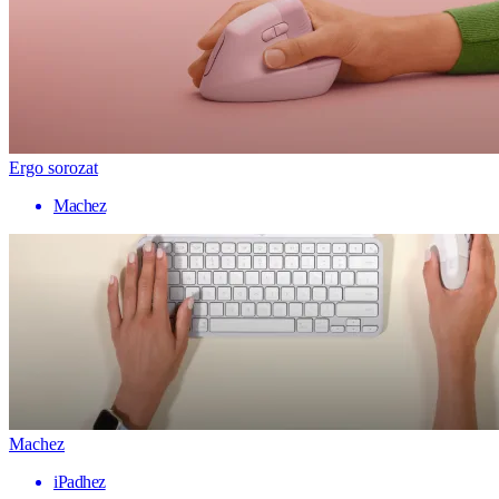
Ergo sorozat
Machez
Machez
iPadhez