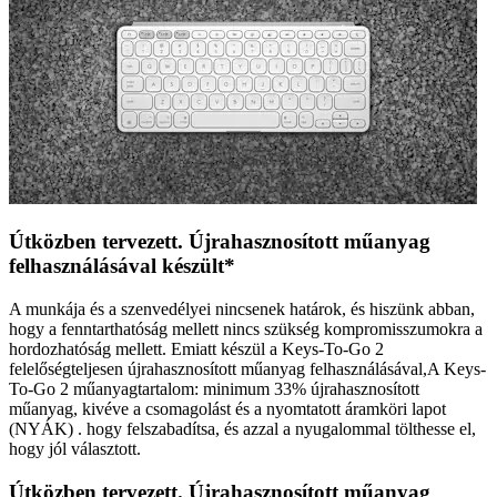
Útközben tervezett. Újrahasznosított műanyag
felhasználásával készült*
A munkája és a szenvedélyei nincsenek határok, és hiszünk abban,
hogy a fenntarthatóság mellett nincs szükség kompromisszumokra a
hordozhatóság mellett. Emiatt készül a Keys-To-Go 2
felelőségteljesen újrahasznosított műanyag felhasználásával,A Keys-
To-Go 2 műanyagtartalom: minimum 33% újrahasznosított
műanyag, kivéve a csomagolást és a nyomtatott áramköri lapot
(NYÁK) . hogy felszabadítsa, és azzal a nyugalommal tölthesse el,
hogy jól választott.
Útközben tervezett. Újrahasznosított műanyag