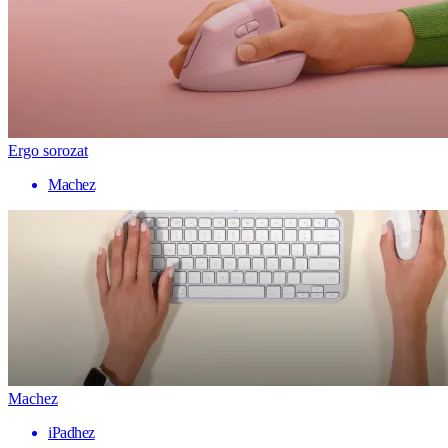
Ergo sorozat
Machez
Machez
iPadhez