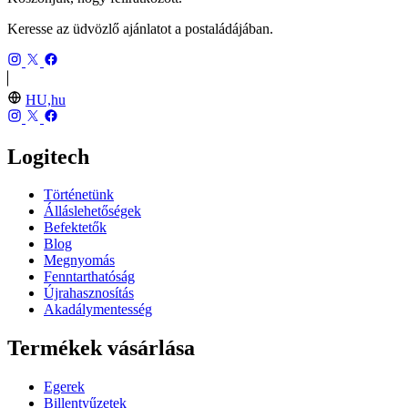
Keresse az üdvözlő ajánlatot a postaládájában.
HU,hu
Logitech
Történetünk
Álláslehetőségek
Befektetők
Blog
Megnyomás
Fenntarthatóság
Újrahasznosítás
Akadálymentesség
Termékek vásárlása
Egerek
Billentyűzetek