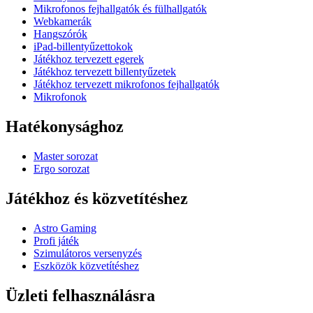
Mikrofonos fejhallgatók és fülhallgatók
Webkamerák
Hangszórók
iPad-billentyűzettokok
Játékhoz tervezett egerek
Játékhoz tervezett billentyűzetek
Játékhoz tervezett mikrofonos fejhallgatók
Mikrofonok
Hatékonysághoz
Master sorozat
Ergo sorozat
Játékhoz és közvetítéshez
Astro Gaming
Profi játék
Szimulátoros versenyzés
Eszközök közvetítéshez
Üzleti felhasználásra