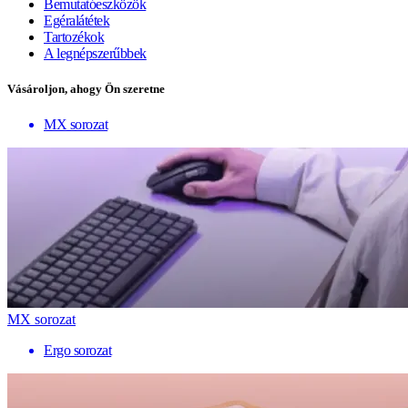
Bemutatóeszközök
Egéralátétek
Tartozékok
A legnépszerűbbek
Vásároljon, ahogy Ön szeretne
MX sorozat
MX sorozat
Ergo sorozat