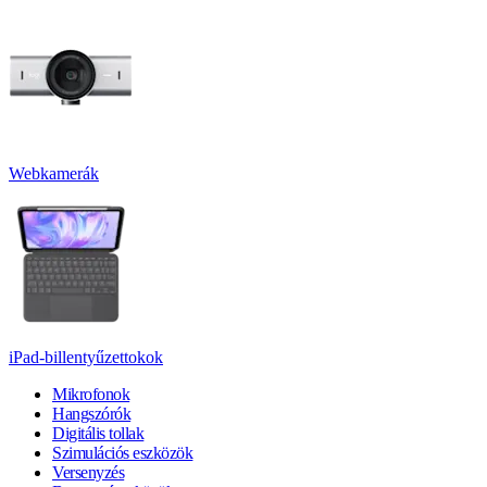
Webkamerák
iPad-billentyűzettokok
Mikrofonok
Hangszórók
Digitális tollak
Szimulációs eszközök
Versenyzés