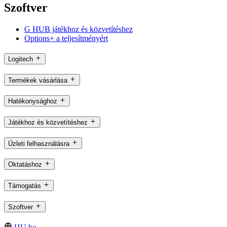
Szoftver
G HUB játékhoz és közvetítéshez
Options+ a teljesítményért
Logitech
Termékek vásárlása
Hatékonysághoz
Játékhoz és közvetítéshez
Üzleti felhasználásra
Oktatáshoz
Támogatás
Szoftver