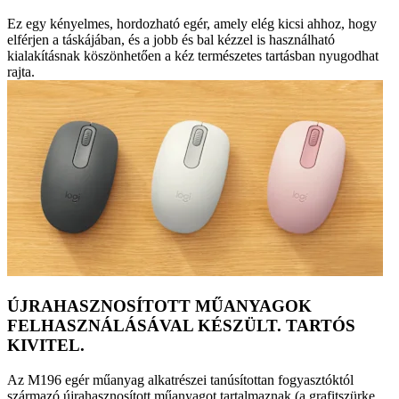
Ez egy kényelmes, hordozható egér, amely elég kicsi ahhoz, hogy
elférjen a táskájában, és a jobb és bal kézzel is használható
kialakításnak köszönhetően a kéz természetes tartásban nyugodhat
rajta.
ÚJRAHASZNOSÍTOTT MŰANYAGOK
FELHASZNÁLÁSÁVAL KÉSZÜLT. TARTÓS
KIVITEL.
Az M196 egér műanyag alkatrészei tanúsítottan fogyasztóktól
származó újrahasznosított műanyagot tartalmaznak (a grafitszürke