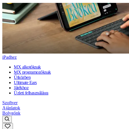
iPadhez
MX alkotóknak
MX programozóknak
Útközben
Ultimate Ears
Játékhoz
Üzleti felhasználásra
Szoftver
Ajánlatok
Bolygónk