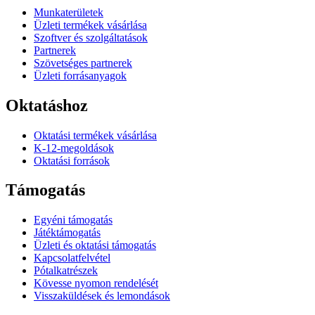
Munkaterületek
Üzleti termékek vásárlása
Szoftver és szolgáltatások
Partnerek
Szövetséges partnerek
Üzleti forrásanyagok
Oktatáshoz
Oktatási termékek vásárlása
K-12-megoldások
Oktatási források
Támogatás
Egyéni támogatás
Játéktámogatás
Üzleti és oktatási támogatás
Kapcsolatfelvétel
Pótalkatrészek
Kövesse nyomon rendelését
Visszaküldések és lemondások