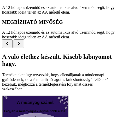
A 12 hónapos üzemidő és az automatikus alvó üzemmód segít, hogy
hosszabb ideig teljen az AA méretű elem.
MEGBÍZHATÓ MINŐSÉG
A 12 hónapos üzemidő és az automatikus alvó üzemmód segít, hogy
hosszabb ideig teljen az AA méretű elem.
A való élethez készült. Kisebb lábnyomot
hagy.
Termékeinket úgy tervezzük, hogy ellenálljanak a mindennapi
gyűrődésnek, de a fenntarthatóságot is kulcsfontosságú feltételként
kezeljük, méghozzá a termékfejlesztési folyamat összes
szakaszában.
A műanyag számít
Legyen a műanyagnak egynél több élete.