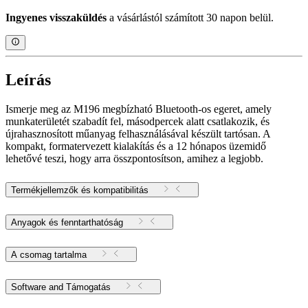
Ingyenes visszaküldés
a vásárlástól számított 30 napon belül.
Leírás
Ismerje meg az M196 megbízható Bluetooth-os egeret, amely
munkaterületét szabadít fel, másodpercek alatt csatlakozik, és
újrahasznosított műanyag felhasználásával készült tartósan. A
kompakt, formatervezett kialakítás és a 12 hónapos üzemidő
lehetővé teszi, hogy arra összpontosítson, amihez a legjobb.
Termékjellemzők és kompatibilitás
Anyagok és fenntarthatóság
A csomag tartalma
Software and Támogatás