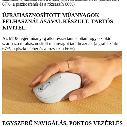
67%, a piszkosfehér és a rózsaszín 66%).
ÚJRAHASZNOSÍTOTT MŰANYAGOK
FELHASZNÁLÁSÁVAL KÉSZÜLT. TARTÓS
KIVITEL.
Az M196 egér műanyag alkatrészei tanúsítottan fogyasztóktól
származó újrahasznosított műanyagot tartalmaznak (a grafitszürke
67%, a piszkosfehér és a rózsaszín 66%).
EGYSZERŰ NAVIGÁLÁS, PONTOS VEZÉRLÉS